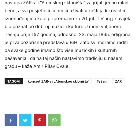
nastupa ZAR-a i “Atomskog skloništa” zagrijati jedan mladi
bend, a svi posjetioci će moći uživati u roštiljadi i ostalim
iznenađenjima koje pripremamo za 26. jul. Tešanj je uvijek
bio poznat po dobroj muzici i kulturi. U mom voljenom
Tešnju prije 157 godina, odnosno, 23. maja 1865. odigrana
je prva pozorišna predstava u BiH. Zato svi moramo raditi
da svake godine imamo što više muzičkih i kulturnih
dešavanja i da na taj način nastavimo tradiciju u našem
gradu – kaže Amir Pilav Cvale.
TAGOVI
koncert ZAR-a i „Atomskog skloništa“
Tešanj
ZAR