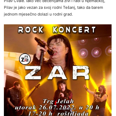
Pilav Cvale. Iako već decenijama živi i radi u Njemačkoj,
Pilav je jako vezan za svoj rodni Tešanj, tako da barem
jednom mjesečno dolazi u rodni grad.