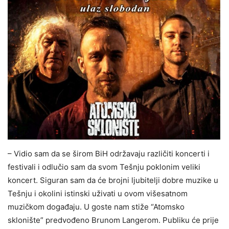
– Vidio sam da se širom BiH održavaju različiti koncerti i
festivali i odlučio sam da svom Tešnju poklonim veliki
koncert. Siguran sam da će brojni ljubitelji dobre muzike u
Tešnju i okolini istinski uživati u ovom višesatnom
muzičkom događaju. U goste nam stiže “Atomsko
sklonište” predvođeno Brunom Langerom. Publiku će prije