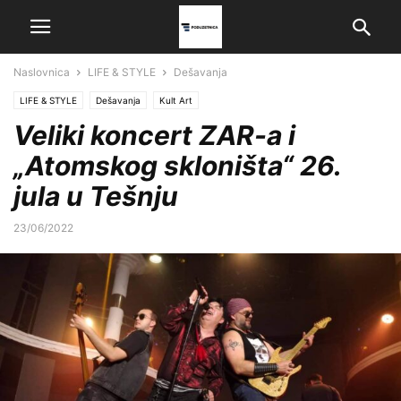
Naslovnica
LIFE & STYLE
Dešavanja
LIFE & STYLE
Dešavanja
Kult Art
Veliki koncert ZAR-a i
„Atomskog skloništa“ 26.
jula u Tešnju
23/06/2022