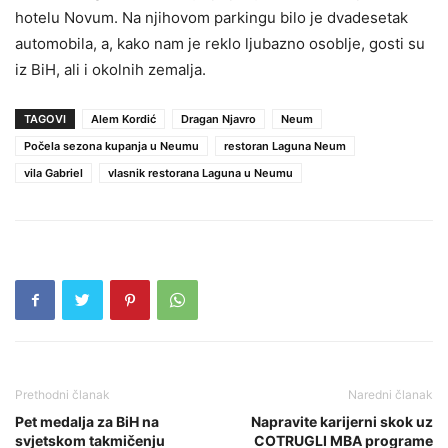
hotelu Novum. Na njihovom parkingu bilo je dvadesetak
automobila, a, kako nam je reklo ljubazno osoblje, gosti su
iz BiH, ali i okolnih zemalja.
TAGOVI
Alem Kordić
Dragan Njavro
Neum
Počela sezona kupanja u Neumu
restoran Laguna Neum
vila Gabriel
vlasnik restorana Laguna u Neumu
Prethodni članak
Naredni članak
Pet medalja za BiH na
Napravite karijerni skok uz
svjetskom takmičenju
COTRUGLI MBA programe