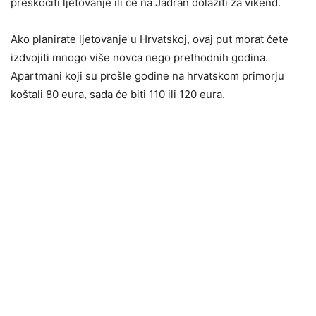
preskočiti ljetovanje ili će na Jadran dolaziti za vikend.
Ako planirate ljetovanje u Hrvatskoj, ovaj put morat ćete
izdvojiti mnogo više novca nego prethodnih godina.
Apartmani koji su prošle godine na hrvatskom primorju
koštali 80 eura, sada će biti 110 ili 120 eura.