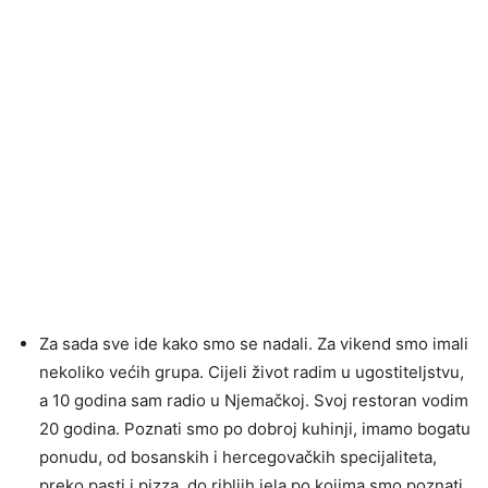
Za sada sve ide kako smo se nadali. Za vikend smo imali
nekoliko većih grupa. Cijeli život radim u ugostiteljstvu,
a 10 godina sam radio u Njemačkoj. Svoj restoran vodim
20 godina. Poznati smo po dobroj kuhinji, imamo bogatu
ponudu, od bosanskih i hercegovačkih specijaliteta,
preko pasti i pizza, do ribljih jela po kojima smo poznati