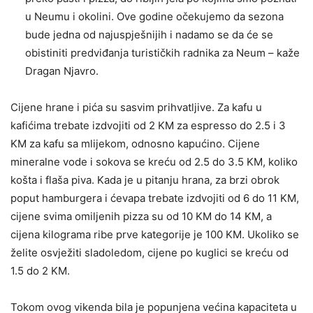
u Neumu i okolini. Ove godine očekujemo da sezona
bude jedna od najuspješnijih i nadamo se da će se
obistiniti predviđanja turističkih radnika za Neum – kaže
Dragan Njavro.
Cijene hrane i pića su sasvim prihvatljive. Za kafu u
kafićima trebate izdvojiti od 2 KM za espresso do 2.5 i 3
KM za kafu sa mlijekom, odnosno kapućino. Cijene
mineralne vode i sokova se kreću od 2.5 do 3.5 KM, koliko
košta i flaša piva. Kada je u pitanju hrana, za brzi obrok
poput hamburgera i ćevapa trebate izdvojiti od 6 do 11 KM,
cijene svima omiljenih pizza su od 10 KM do 14 KM, a
cijena kilograma ribe prve kategorije je 100 KM. Ukoliko se
želite osvježiti sladoledom, cijene po kuglici se kreću od
1.5 do 2 KM.
Tokom ovog vikenda bila je popunjena većina kapaciteta u