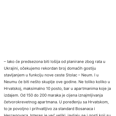
– Iako će predsezona biti lošija od planirane zbog rata u
Ukrajini, očekujemo rekordan broj domaćih gostiju
stavljanjem u funkciju nove ceste Stolac – Neum. I u
Neumu će biti nešto skuplje ove godine. Ne toliko koliko u
Hrvatskoj, maksimalno 10 posto, bar u apartmanima koje ja
izdajem. Od 150 do 200 maraka je cijena iznajmljivanja
četvorokrevetnog apartmana. U poređenju sa Hrvatskom,
to je povoljno i prihvatljivo za standard Bosanaca i
Hercegovaca. Interes je već veliki, javljaju se i gosti koji su