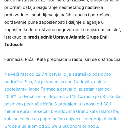
prioriteti ostaju osiguranje nesmetanog nastavka
proizvodnje i snabdijevanja naših kupaca i potrošača,
održavanje pune zaposlenosti i daljnje ulaganje u
zaposlenike te društvena odgovornost u najširem smislu”,
istaknuo je
predsjednik Uprave Atlantic Grupe Emil
Tedeschi
.
Farmacia, Pića i Kafa prednjače u rastu, širi se distribucija
Najveći rast od 22,7% ostvarilo je strateško poslovno
područje Pića, čiji je vodeći brend Cedevita, dok je
apotekarski lanac Farmacia ostvario izuzetan rast od
20,6%, a dvocifrenim stopama od 15,1% raslo je i Strateško
poslovno područje Kafa. S prodajom u iznosu od 38,1
miliona eura i nosećim brendovima Grand kafa i Barcaffe,
kafa se ističe kao pojedinačno najveća kategorija Atlantic
Grupe s udjelom od 20,6% u ukupnom prihodu.