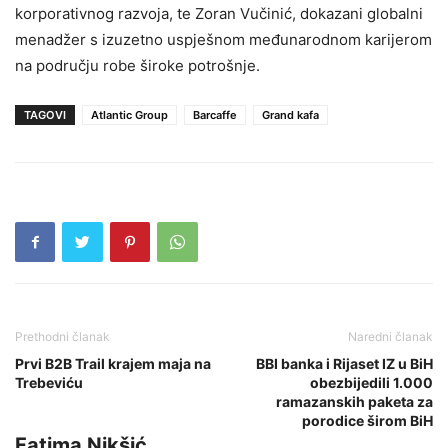
korporativnog razvoja, te Zoran Vučinić, dokazani globalni
menadžer s izuzetno uspješnom međunarodnom karijerom
na području robe široke potrošnje.
TAGOVI
Atlantic Group
Barcaffe
Grand kafa
Prethodni članak
Naredni članak
Prvi B2B Trail krajem maja na
BBI banka i Rijaset IZ u BiH
Trebeviću
obezbijedili 1.000
ramazanskih paketa za
porodice širom BiH
Fatima Nikšić