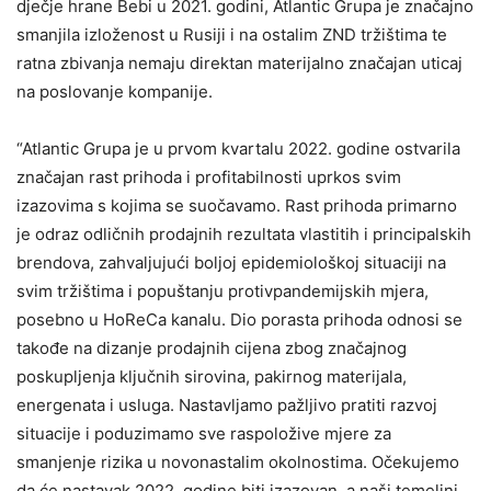
dječje hrane Bebi u 2021. godini, Atlantic Grupa je značajno
smanjila izloženost u Rusiji i na ostalim ZND tržištima te
ratna zbivanja nemaju direktan materijalno značajan uticaj
na poslovanje kompanije.
“Atlantic Grupa je u prvom kvartalu 2022. godine ostvarila
značajan rast prihoda i profitabilnosti uprkos svim
izazovima s kojima se suočavamo. Rast prihoda primarno
je odraz odličnih prodajnih rezultata vlastitih i principalskih
brendova, zahvaljujući boljoj epidemiološkoj situaciji na
svim tržištima i popuštanju protivpandemijskih mjera,
posebno u HoReCa kanalu. Dio porasta prihoda odnosi se
takođe na dizanje prodajnih cijena zbog značajnog
poskupljenja ključnih sirovina, pakirnog materijala,
energenata i usluga. Nastavljamo pažljivo pratiti razvoj
situacije i poduzimamo sve raspoložive mjere za
smanjenje rizika u novonastalim okolnostima. Očekujemo
da će nastavak 2022. godine biti izazovan, a naši temeljni