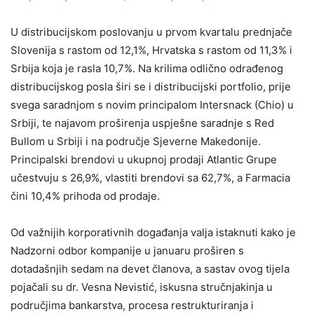
U distribucijskom poslovanju u prvom kvartalu prednjače
Slovenija s rastom od 12,1%, Hrvatska s rastom od 11,3% i
Srbija koja je rasla 10,7%. Na krilima odlično odrađenog
distribucijskog posla širi se i distribucijski portfolio, prije
svega saradnjom s novim principalom Intersnack (Chio) u
Srbiji, te najavom proširenja uspješne saradnje s Red
Bullom u Srbiji i na područje Sjeverne Makedonije.
Principalski brendovi u ukupnoj prodaji Atlantic Grupe
učestvuju s 26,9%, vlastiti brendovi sa 62,7%, a Farmacia
čini 10,4% prihoda od prodaje.
Od važnijih korporativnih događanja valja istaknuti kako je
Nadzorni odbor kompanije u januaru proširen s
dotadašnjih sedam na devet članova, a sastav ovog tijela
pojačali su dr. Vesna Nevistić, iskusna stručnjakinja u
područjima bankarstva, procesa restrukturiranja i