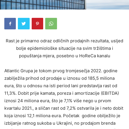
Rast je primarno odraz odličnih prodajnih rezultata, usljed
bolje epidemiološke situacije na svim tržištima i
popuštanja mjera, posebno u HoReCa kanalu
Atlantic Grupa je tokom prvog tromjesečja 2022. godine
zabilježila prihod od prodaje u iznosu od 185,5 miliona
eura, što u odnosu na isti period lani predstavlja rast od
11,3%. Dobit prije kamata, poreza i amortizacije (EBITDA)
iznosi 24 miliona eura, što je 7,1% više nego u prvom
kvartalu 2021., a sličan rast od 7,2% ostvarila je i neto dobit
koja iznosi 12,1 miliona eura. Početak godine obilježilo je
izbijanje ratnog sukoba u Ukrajini, no prodajom brenda