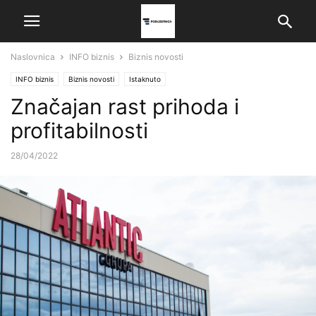
Naslovnica
INFO biznis
Biznis novosti
INFO biznis
Biznis novosti
Istaknuto
Značajan rast prihoda i
profitabilnosti
28/04/2022