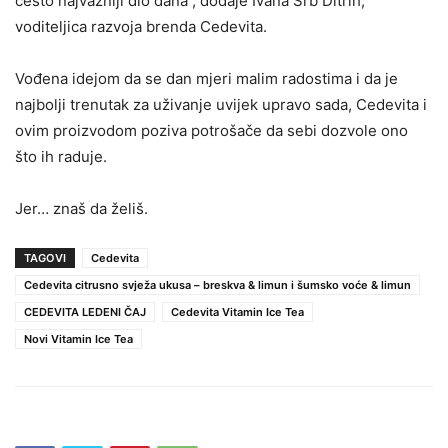
često najvažniji dio dana“, dodaje Ivana Srb Ditrih,
voditeljica razvoja brenda Cedevita.
Vođena idejom da se dan mjeri malim radostima i da je
najbolji trenutak za uživanje uvijek upravo sada, Cedevita i
ovim proizvodom poziva potrošače da sebi dozvole ono
što ih raduje.
Jer… znaš da želiš.
TAGOVI
Cedevita
Cedevita citrusno svježa ukusa – breskva & limun i šumsko voće & limun
CEDEVITA LEDENI ČAJ
Cedevita Vitamin Ice Tea
Novi Vitamin Ice Tea