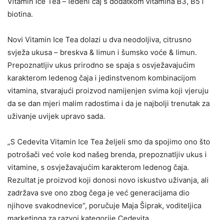
Vitamin Ice Tea – ledeni čaj s dodatkom vitamina B3, B5 i
biotina.
Novi Vitamin Ice Tea dolazi u dva neodoljiva, citrusno
svježa ukusa – breskva & limun i šumsko voće & limun.
Prepoznatljiv ukus prirodno se spaja s osvježavajućim
karakterom ledenog čaja i jedinstvenom kombinacijom
vitamina, stvarajući proizvod namijenjen svima koji vjeruju
da se dan mjeri malim radostima i da je najbolji trenutak za
uživanje uvijek upravo sada.
„S Cedevita Vitamin Ice Tea željeli smo da spojimo ono što
potrošači već vole kod našeg brenda, prepoznatljiv ukus i
vitamine, s osvježavajućim karakterom ledenog čaja.
Rezultat je proizvod koji donosi novo iskustvo uživanja, ali
zadržava sve ono zbog čega je već generacijama dio
njihove svakodnevice“, poručuje Maja Šiprak, voditeljica
marketinga za razvoj kategorije Cedevita.