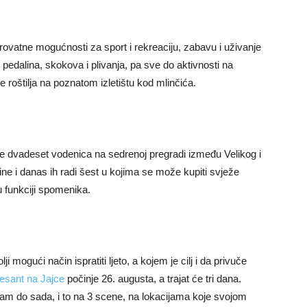
erovatne mogućnosti za sport i rekreaciju, zabavu i uživanje
pedalina, skokova i plivanja, pa sve do aktivnosti na
e roštilja na poznatom izletištu kod mlinčića.
se dvadeset vodenica na sedrenoj pregradi između Velikog i
ne i danas ih radi šest u kojima se može kupiti svježe
u funkciji spomenika.
i mogući način ispratiti ljeto, a kojem je cilj i da privuče
esant na Jajce
počinje 26. augusta, a trajat će tri dana.
ram do sada, i to na 3 scene, na lokacijama koje svojom