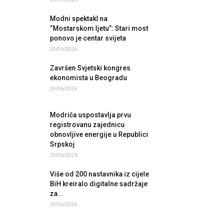
Modni spektakl na
“Mostarskom ljetu”: Stari most
ponovo je centar svijeta
29/06/2026
Završen Svjetski kongres
ekonomista u Beogradu
29/06/2026
Modriča uspostavlja prvu
registrovanu zajednicu
obnovljive energije u Republici
Srpskoj
29/06/2026
Više od 200 nastavnika iz cijele
BiH kreiralo digitalne sadržaje
za...
29/06/2026