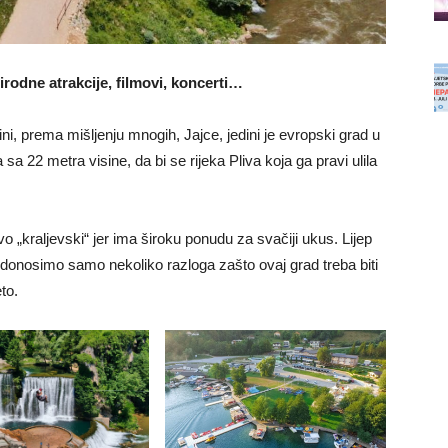
rirodne atrakcije, filmovi, koncerti…
i, prema mišljenju mnogih, Jajce, jedini je evropski grad u
a 22 metra visine, da bi se rijeka Pliva koja ga pravi ulila
vo „kraljevski“ jer ima široku ponudu za svačiji ukus. Lijep
donosimo samo nekoliko razloga zašto ovaj grad treba biti
to.