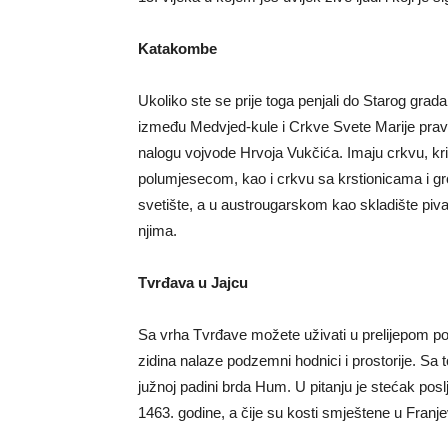
Katakombe
Ukoliko ste se prije toga penjali do Starog grada
između Medvjed-kule i Crkve Svete Marije pravi 
nalogu vojvode Hrvoja Vukčića. Imaju crkvu, kr
polumjesecom, kao i crkvu sa krstionicama i 
svetište, a u austrougarskom kao skladište piva
njima.
Tvrđava u Jajcu
Sa vrha Tvrđave možete uživati u prelijepom pog
zidina nalaze podzemni hodnici i prostorije. Sa 
južnoj padini brda Hum. U pitanju je stećak pos
1463. godine, a čije su kosti smještene u Fra