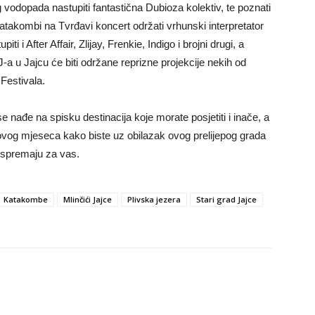
vodopada nastupiti fantastična Dubioza kolektiv, te poznati
atakombi na Tvrđavi koncert održati vrhunski interpretator
i After Affair, Zlijay, Frenkie, Indigo i brojni drugi, a
a u Jajcu će biti održane reprizne projekcije nekih od
Festivala.
e nađe na spisku destinacija koje morate posjetiti i inače, a
og mjeseca kako biste uz obilazak ovog prelijepog grada
spremaju za vas.
Katakombe
Mlinčići Jajce
Plivska jezera
Stari grad Jajce