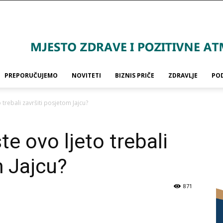
PREPORUČUJEMO
NOVITETI
BIZNIS PRIČE
ZDRAVLJE
PO
o trebali završiti posjetom Jajcu?
te ovo ljeto trebali
m Jajcu?
871