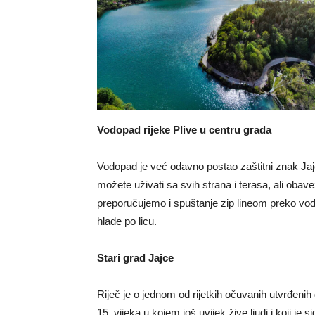
Vodopad rijeke Plive u centru grada
Vodopad je već odavno postao zaštitni znak Jajc
možete uživati sa svih strana i terasa, ali obave
preporučujemo i spuštanje zip lineom preko vodo
hlade po licu.
Stari grad Jajce
Riječ je o jednom od rijetkih očuvanih utvrđeni
15. vijeka u kojem još uvijek žive ljudi i koji je s