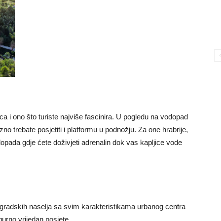
a i ono što turiste najviše fascinira. U pogledu na vodopad
zno trebate posjetiti i platformu u podnožju. Za one hrabrije,
pada gdje ćete doživjeti adrenalin dok vas kapljice vode
h gradskih naselja sa svim karakteristikama urbanog centra
igurno vrijedan posjete.