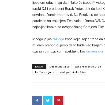
ljepotom oduzimaju dah. Tako će ispod Plivskog 
turski DJ i producent Burak Yeter, dok će kod K
sevdaha Damir Imamović. Na Festivalu će nastupiti 
paralelno sa trajanjem Festivala u Domu AVNOJ-
najboljih filmova sa ovogodišnjeg Sarajevo Film 
Mnogo je još
razloga
zbog kojih Jajce treba da s
mi vam preporučujemo da to bude već krajem ov
uživali i u muzičkom spektaklu koji
organizatori
TAGOVI
Desant na Jajce
Jajce kraljevski grad
Tvrđava u Jajcu
Vodopad rijeke Plive