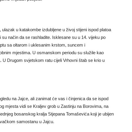
, ulazak u katakombe izdubljene u živoj stijeni ispod platoa
su način da se rashladite. Isklesane su u 14. vijeku po
iptu sa oltarom i uklesanim krstom, suncem i
grobnim mjestima. U osmanskom periodu su služile kao
. U Drugom svjetskom ratu cijeli Vrhovni štab se krio u
ledu na Jajce, ali zanimat će vas i činjenica da se ispod
tog mjesta vidi se Kraljev grob u Zastinju na Borovima, na
ljednjeg bosanskog kralja Stjepana Tomaševića koji je ubijen
njevačkom samostanu u Jajcu.