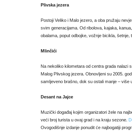
Plivska jezera
Postoji Veliko i Malo jezero, a oba pružaju nevj
svim generacijama. Od ribolova, kajaka, kanua, 
obalama, poput odbojke, vožnje bicikla, šetnje, t
Mlinčići
Na nekoliko kilometara od centra grada nalazi 
Malog Plivskog jezera. Obnovljeni su 2005. godi
samljeveno brašno, dok su ostali manje – više 
Desant na Jajce
Muzički događaj kojim organizatori žele na najbolj
veći broj turista u ovaj grad i na kraju sezone.
D
Ovogodišnje izdanje ponudit će najbogatiji prog