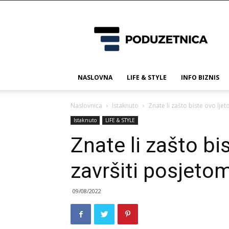
Poduzetnica.ba
NASLOVNA
LIFE & STYLE
INFO BIZNIS
Naslovnica
Istaknuto
Znate li zašto biste ovo ljet
Istaknuto
LIFE & STYLE
Znate li zašto bis
završiti posjeto
09/08/2022