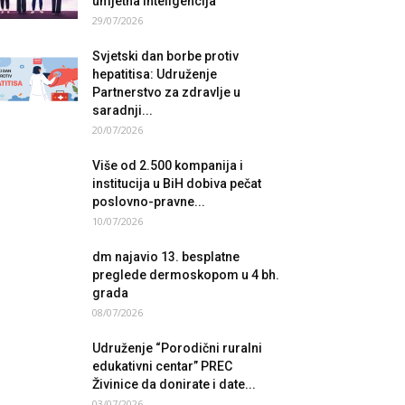
umjetna inteligencija
29/07/2026
Svjetski dan borbe protiv
hepatitisa: Udruženje
Partnerstvo za zdravlje u
saradnji...
20/07/2026
Više od 2.500 kompanija i
institucija u BiH dobiva pečat
poslovno-pravne...
10/07/2026
dm najavio 13. besplatne
preglede dermoskopom u 4 bh.
grada
08/07/2026
Udruženje “Porodični ruralni
edukativni centar” PREC
Živinice da donirate i date...
03/07/2026