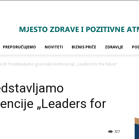
PREPORUČUJEMO
NOVITETI
BIZNIS PRIČE
ZDRAVLJE
PO
ećih: Predstavljamo govornike konferencije „Leaders for the future”
edstavljamo
encije „Leaders for
727