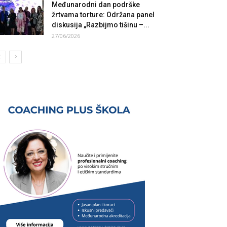
Međunarodni dan podrške
žrtvama torture: Održana panel
diskusija „Razbijmo tišinu –...
27/06/2026