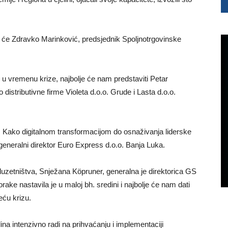
 će Zdravko Marinković, predsjednik Spoljnotrgovinske
ve u vremenu krize, najbolje će nam predstaviti Petar
distributivne firme Violeta d.o.o. Grude i Lasta d.o.o.
a. Kako digitalnom transformacijom do osnaživanja liderske
eneralni direktor Euro Express d.o.o. Banja Luka.
zetništva, Snježana Köpruner, generalna je direktorica GS
ke nastavila je u maloj bh. sredini i najbolje će nam dati
eću krizu.
a intenzivno radi na prihvaćanju i implementaciji