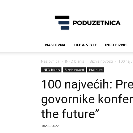
Poduzetnica.ba
NASLOVNA
LIFE & STYLE
INFO BIZNIS
Naslovnica
INFO biznis
Biznis novosti
100 najv
INFO biznis
Biznis novosti
Istaknuto
100 najvećih: Pr
govornike konfer
the future”
06/09/2022