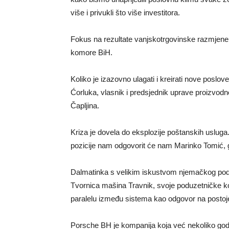
više i privukli što više investitora.
Fokus na rezultate vanjskotrgovinske razmjene
komore BiH.
Koliko je izazovno ulagati i kreirati nove poslo
Ćorluka, vlasnik i predsjednik uprave proizvodno 
Čapljina.
Kriza je dovela do eksplozije poštanskih uslug
pozicije nam odgovorit će nam Marinko Tomić, g
Dalmatinka s velikim iskustvom njemačkog podu
Tvornica mašina Travnik, svoje poduzetničke kora
paralelu između sistema kao odgovor na postoj
Porsche BH je kompanija koja već nekoliko godin