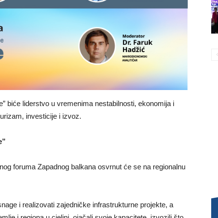
e” biće liderstvo u vremenima nestabilnosti, ekonomija i
turizam, investicije i izvoz.
e”
nog foruma Zapadnog balkana osvrnut će se na regionalnu
snage i realizovati zajedničke infrastrukturne projekte, a
e i regiona u cjelini, ojačali svoje kapacitete, izvozili što