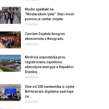
Modni spektakl na
“Mostarskom ljetu”: Stari most
ponovo je centar svijeta
29/06/2026
Završen Svjetski kongres
ekonomista u Beogradu
29/06/2026
Modriča uspostavlja prvu
registrovanu zajednicu
obnovljive energije u Republici
Srpskoj
29/06/2026
Više od 200 nastavnika iz cijele
BiH kreiralo digitalne sadržaje
za...
29/06/2026