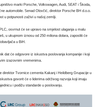
stupništvo marki Porsche, Volkswagen, Audi, SEAT i Škoda,
ične automobile. Senad Olovčić, direktor Porsche BH d.o.o.
t u potpunosti zaživi u našoj zemlji.
s PLC, osvrnut će se upravo na smjelost ulaganja u malu
areš, u ukupnom iznosu od 250 miliona dolara, zaposliti će
dobavljača u BiH.
ik dat će odgovore iz iskustva poslovanja kompanije i koji
 ovim izazovnim vremenima.
 je direktor Tvornice cementa Kakanj i Heildberg Grupacije u
iskustva govorit će o liderima održivog razvoja koji imaju
ajednicu i podižu standarde u poslovanju.