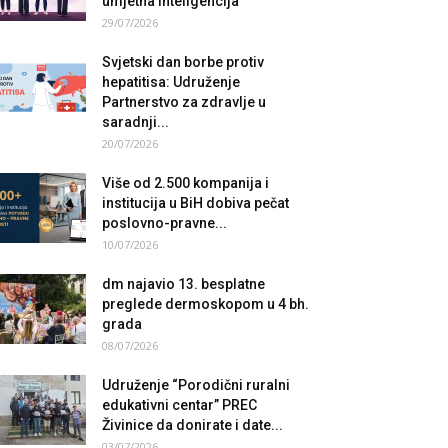
umjetna inteligencija
29/07/2026
Svjetski dan borbe protiv
hepatitisa: Udruženje
Partnerstvo za zdravlje u
saradnji...
20/07/2026
Više od 2.500 kompanija i
institucija u BiH dobiva pečat
poslovno-pravne...
10/07/2026
dm najavio 13. besplatne
preglede dermoskopom u 4 bh.
grada
08/07/2026
Udruženje “Porodični ruralni
edukativni centar” PREC
Živinice da donirate i date...
03/07/2026