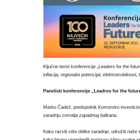
Ključne teme konferencije „Leaders for the futur
inflacija, regionalni potencijal, elektromobilnost, 
Panelisti konferencije „Leadres for the futur
Marko Čadež, predsjednik Komorsko investicio
saradnju zemalja zapadnog balkana.
Kako razviti više oblike saradnje, udružiti naše 
kako bismo unaprijedili poslovnu klimu svake zemlj