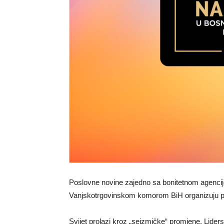
Poslovne novine zajedno sa bonitetnom agenc
Vanjskotrgovinskom komorom BiH organizuju pro
Svijet prolazi kroz „seizmičke“ promjene. Liderst