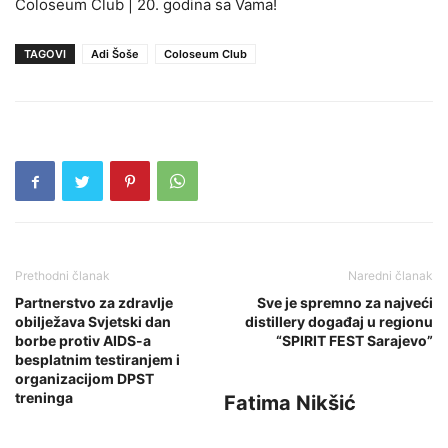
Coloseum Club | 20. godina sa Vama!
TAGOVI
Adi Šoše
Coloseum Club
Prethodni članak
Naredni članak
Partnerstvo za zdravlje
Sve je spremno za najveći
obilježava Svjetski dan
distillery događaj u regionu
borbe protiv AIDS-a
“SPIRIT FEST Sarajevo”
besplatnim testiranjem i
organizacijom DPST
treninga
Fatima Nikšić