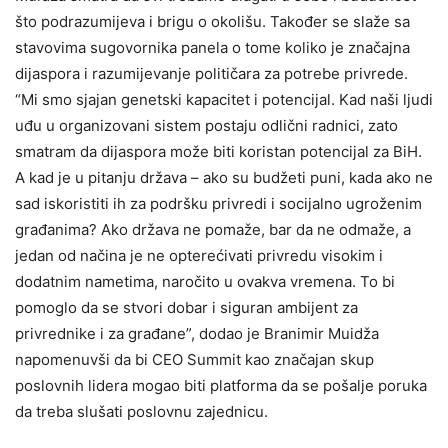
što podrazumijeva i brigu o okolišu. Također se slaže sa
stavovima sugovornika panela o tome koliko je značajna
dijaspora i razumijevanje političara za potrebe privrede.
“Mi smo sjajan genetski kapacitet i potencijal. Kad naši ljudi
uđu u organizovani sistem postaju odlični radnici, zato
smatram da dijaspora može biti koristan potencijal za BiH.
A kad je u pitanju država – ako su budžeti puni, kada ako ne
sad iskoristiti ih za podršku privredi i socijalno ugroženim
građanima? Ako država ne pomaže, bar da ne odmaže, a
jedan od načina je ne opterećivati privredu visokim i
dodatnim nametima, naročito u ovakva vremena. To bi
pomoglo da se stvori dobar i siguran ambijent za
privrednike i za građane”, dodao je Branimir Muidža
napomenuvši da bi CEO Summit kao značajan skup
poslovnih lidera mogao biti platforma da se pošalje poruka
da treba slušati poslovnu zajednicu.