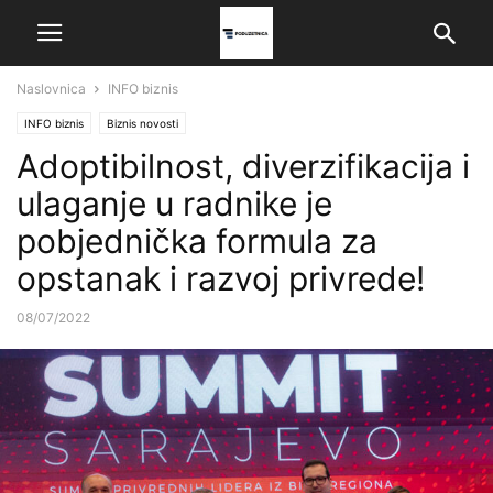
Naslovnica
INFO biznis
INFO biznis
Biznis novosti
Adoptibilnost, diverzifikacija i
ulaganje u radnike je
pobjednička formula za
opstanak i razvoj privrede!
08/07/2022