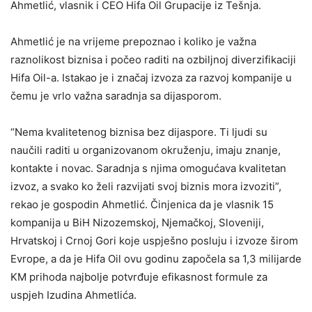
Ahmetlić, vlasnik i CEO Hifa Oil Grupacije iz Tešnja.
Ahmetlić je na vrijeme prepoznao i koliko je važna
raznolikost biznisa i počeo raditi na ozbiljnoj diverzifikaciji
Hifa Oil-a. Istakao je i značaj izvoza za razvoj kompanije u
čemu je vrlo važna saradnja sa dijasporom.
“Nema kvalitetenog biznisa bez dijaspore. Ti ljudi su
naučili raditi u organizovanom okruženju, imaju znanje,
kontakte i novac. Saradnja s njima omogućava kvalitetan
izvoz, a svako ko želi razvijati svoj biznis mora izvoziti”,
rekao je gospodin Ahmetlić. Činjenica da je vlasnik 15
kompanija u BiH Nizozemskoj, Njemačkoj, Sloveniji,
Hrvatskoj i Crnoj Gori koje uspješno posluju i izvoze širom
Evrope, a da je Hifa Oil ovu godinu započela sa 1,3 milijarde
KM prihoda najbolje potvrđuje efikasnost formule za
uspjeh Izudina Ahmetlića.