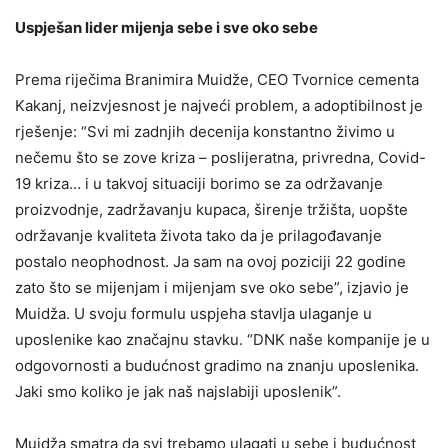
Uspješan lider mijenja sebe i sve oko sebe
Prema riječima Branimira Muidže, CEO Tvornice cementa
Kakanj, neizvjesnost je najveći problem, a adoptibilnost je
rješenje: “Svi mi zadnjih decenija konstantno živimo u
nečemu što se zove kriza – poslijeratna, privredna, Covid-
19 kriza… i u takvoj situaciji borimo se za održavanje
proizvodnje, zadržavanju kupaca, širenje tržišta, uopšte
održavanje kvaliteta života tako da je prilagođavanje
postalo neophodnost. Ja sam na ovoj poziciji 22 godine
zato što se mijenjam i mijenjam sve oko sebe”, izjavio je
Muidža. U svoju formulu uspjeha stavlja ulaganje u
uposlenike kao značajnu stavku. “DNK naše kompanije je u
odgovornosti a budućnost gradimo na znanju uposlenika.
Jaki smo koliko je jak naš najslabiji uposlenik”.
Muidža smatra da svi trebamo ulagati u sebe i budućnost