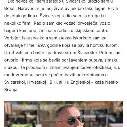
– Dio novca koji sam zaradio u Švicarskoj uložio sam u
Bosni. Naravno, nije moj život uvijek bio tako lagan. Prvih
desetak godina u Švicarskoj radio sam za druge i u
nekoliko firmi. Radio sam kao vozač, drvosječa, vozio
bager i kamione, zimi sam radio i u skijaškom centru
Verbijer. Iskustva koja sam stekao iskoristio sam za
otvaranje firme 1997. godine koja se bavila hortikulturom.
Uređivali smo bašte i parkove širom Švicarske. Potom sam
otvorio i firmu koja se bavila održavanjem puteva, zimsku
službu, te prodajom i iznajmljivanjem četverotočkaša, a, u
međuvremenu, sam se počeo baviti nekretninama u
Švicarskoj, Hrvatskoj i BiH, ali i u Engleskoj – kaže Nesko
Bronja.