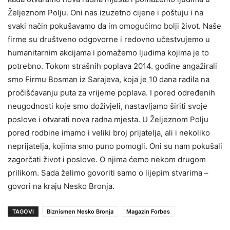
Željeznom Polju. Oni nas izuzetno cijene i poštuju i na
svaki način pokušavamo da im omogućimo bolji život. Naše
firme su društveno odgovorne i redovno učestvujemo u
humanitarnim akcijama i pomažemo ljudima kojima je to
potrebno. Tokom strašnih poplava 2014. godine angažirali
smo Firmu Bosman iz Sarajeva, koja je 10 dana radila na
pročišćavanju puta za vrijeme poplava. I pored određenih
neugodnosti koje smo doživjeli, nastavljamo širiti svoje
poslove i otvarati nova radna mjesta. U Željeznom Polju
pored rodbine imamo i veliki broj prijatelja, ali i nekoliko
neprijatelja, kojima smo puno pomogli. Oni su nam pokušali
zagorčati život i poslove. O njima ćemo nekom drugom
prilikom. Sada želimo govoriti samo o lijepim stvarima –
govori na kraju Nesko Bronja.
TAGOVI
Biznismen Nesko Bronja
Magazin Forbes