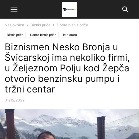
Naslovnica
Biznis priče
Dobre biznis priče
Biznis priče
Dobre biznis priče
Istaknuto
Biznismen Nesko Bronja u
Švicarskoj ima nekoliko firmi,
u Željeznom Polju kod Žepča
otvorio benzinsku pumpu i
tržni centar
01/12/2022