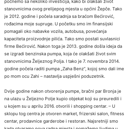
počnemo sa nekoliko investicija, kako bi olakšali život
stanovnicima ovog prelijepog mjesta u općini Žepče. Tako
je 2012. godine i počela saradnja sa braćom Bećirović,
rođacima moje supruge. U početku smo im finansijski
pomagali oko nabavke vozila, autobusa, povećanja
kapaciteta proizvodnje pilića. Tako smo postali suvlasnici
firme Bećirović. Nakon toga je 2013. godine došla ideja da
se izgradi benzinska pumpa, koja će olakšati život svim
stanovnicima Željeznog Polja. I tako je 7. novembra 2014.
godine počela raditi pumpa „Zaha Benz“, kojoj smo dali ime
po mom ocu Zahi – nastavlja uspješni poduzetnik.
Dvije godine nakon otvorenja pumpe, bračni par Bronja je
na ulazu u Željezno Polje kupio objekat koji su preuredili i
u kojem su u aprilu 2016. otvorili i shopping centar. – U
sklopu tog centra je otvoren market, frizerski salon, fitness
centar, prodavnice garderobe i restoran. Najsretniji smo
kada otvaramo nova radna mjesta i pomažemo ljudima u