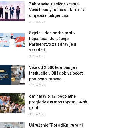
Zaboravite klasične kreme:
Vašu beauty rutinu sada kreira
umjetna inteligencija
29/07/2026
Svjetski dan borbe protiv
hepatitisa: Udruženje
Partnerstvo za zdravlje u
saradnji...
20/07/2026
Više od 2.500 kompanija i
institucija u BiH dobiva pečat
poslovno-pravne...
10/07/2026
dm najavio 13. besplatne
preglede dermoskopom u 4 bh.
grada
08/07/2026
Udruženje “Porodični ruralni