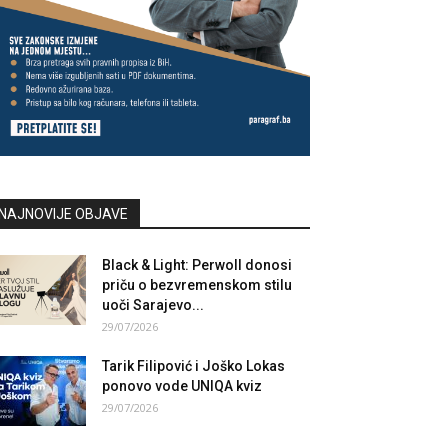
NAJNOVIJE OBJAVE
Black & Light: Perwoll donosi
priču o bezvremenskom stilu
uoči Sarajevo...
29/07/2026
Tarik Filipović i Joško Lokas
ponovo vode UNIQA kviz
29/07/2026