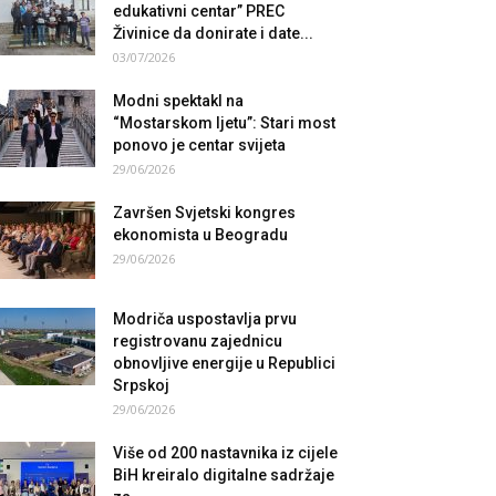
edukativni centar” PREC
Živinice da donirate i date...
03/07/2026
Modni spektakl na
“Mostarskom ljetu”: Stari most
ponovo je centar svijeta
29/06/2026
Završen Svjetski kongres
ekonomista u Beogradu
29/06/2026
Modriča uspostavlja prvu
registrovanu zajednicu
obnovljive energije u Republici
Srpskoj
29/06/2026
Više od 200 nastavnika iz cijele
BiH kreiralo digitalne sadržaje