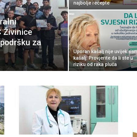
najbolje recepte
ralni
 Živinice
u podršku za
Uporan kašalj nije uvijek sa
kašalj: Provjerite da li ste u
riziku od raka pluća