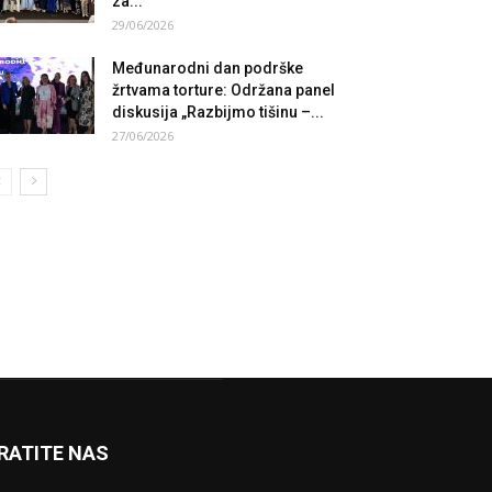
za...
29/06/2026
Međunarodni dan podrške
žrtvama torture: Održana panel
diskusija „Razbijmo tišinu –...
27/06/2026
RATITE NAS