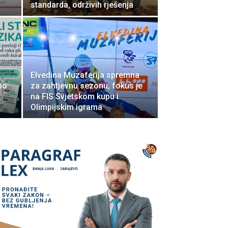
standarda, održivih rješenja
Elvedina Muzaferija spremna
mo
za zahtjevnu sezonu, fokus je
na FIS Svjetskom kupu i
Olimpijskim igrama