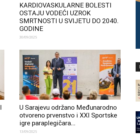
KARDIOVASKULARNE BOLESTI
OSTAJU VODEĆI UZROK
SMRTNOSTI U SVIJETU DO 2040.
GODINE
30/09/2025
I
U Sarajevu održano Međunarodno
otvoreno prvenstvo i XXI Sportske
igre paraplegičara...
13/09/2025