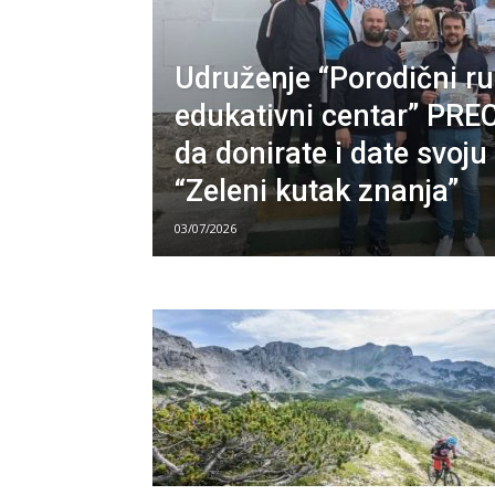
Udruženje “Porodični ru
edukativni centar” PREC
da donirate i date svoj
“Zeleni kutak znanja”
03/07/2026