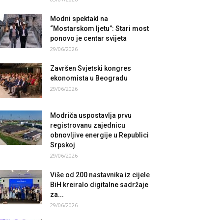
Modni spektakl na
“Mostarskom ljetu”: Stari most
ponovo je centar svijeta
29/06/2026
Završen Svjetski kongres
ekonomista u Beogradu
29/06/2026
Modriča uspostavlja prvu
registrovanu zajednicu
obnovljive energije u Republici
Srpskoj
29/06/2026
Više od 200 nastavnika iz cijele
BiH kreiralo digitalne sadržaje
za...
29/06/2026