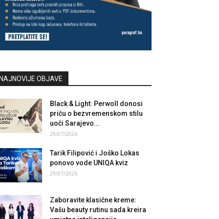
NAJNOVIJE OBJAVE
Black & Light: Perwoll donosi
priču o bezvremenskom stilu
uoči Sarajevo...
29/07/2026
Tarik Filipović i Joško Lokas
ponovo vode UNIQA kviz
29/07/2026
Zaboravite klasične kreme:
Vašu beauty rutinu sada kreira