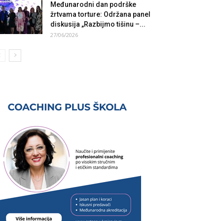
Međunarodni dan podrške
žrtvama torture: Održana panel
diskusija „Razbijmo tišinu –...
27/06/2026