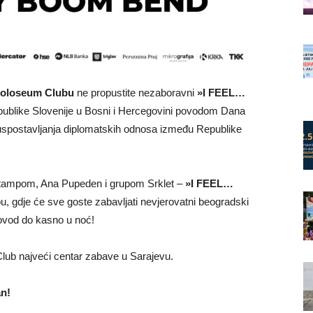
 Coloseum Clubu
ne propustite nezaboravni
»I FEEL…
ublike Slovenije u Bosni i Hercegovini povodom Dana
e uspostavljanja diplomatskih odnosa između Republike
tampom, Ana Pupeden i grupom Srklet –
»I FEEL…
, gdje će sve goste zabavljati nevjerovatni beogradski
rovod do kasno u noć!
Club najveći centar zabave u Sarajevu.
n!