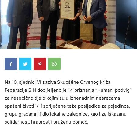
Na 10. sjednici VI saziva Skupštine Crvenog križa
Federacije BiH dodijeljeno je 14 priznanja “Humani podvig”
za nesebično djelo kojim su u iznenadnim nesrećama
spašeni životi i/ili spriječene teže posljedice za pojedinca,
grupu građana ili dio lokalne zajednice, kao i za iskazanu
solidarnost, hrabrost i pruženu pomoć.