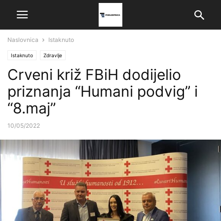
Naslovnica
Istaknuto
Istaknuto
Zdravlje
Crveni križ FBiH dodijelio
priznanja “Humani podvig” i
“8.maj”
10/05/2022