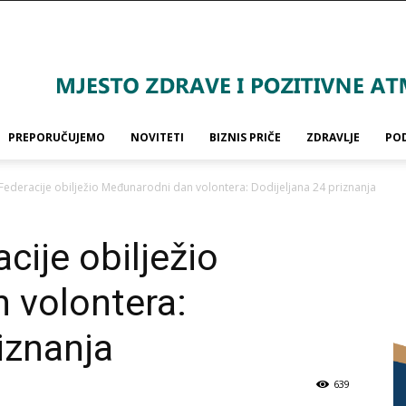
PREPORUČUJEMO
NOVITETI
BIZNIS PRIČE
ZDRAVLJE
PO
 Federacije obilježio Međunarodni dan volontera: Dodijeljana 24 priznanja
cije obilježio
 volontera:
iznanja
639