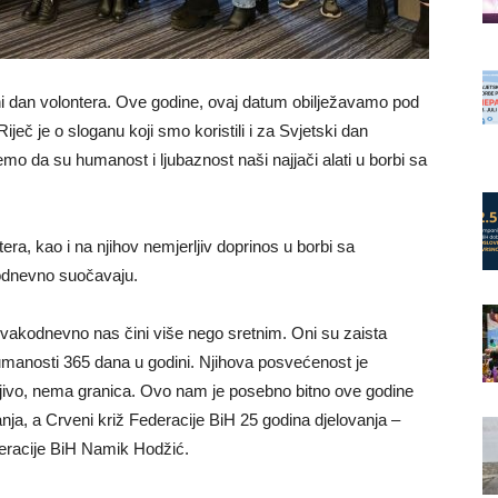
 dan volontera. Ove godine, ovaj datum obilježavamo pod
ječ je o sloganu koji smo koristili i za Svjetski dan
mo da su humanost i ljubaznost naši najjači alati u borbi sa
tera, kao i na njihov nemjerljiv doprinos u borbi sa
odnevno suočavaju.
 svakodnevno nas čini više nego sretnim. Oni su zaista
humanosti 365 dana u godini. Njihova posvećenost je
njivo, nema granica. Ovo nam je posebno bitno ove godine
anja, a Crveni križ Federacije BiH 25 godina djelovanja –
deracije BiH Namik Hodžić.