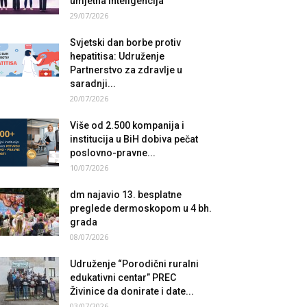
umjetna inteligencija
29/07/2026
Svjetski dan borbe protiv
hepatitisa: Udruženje
Partnerstvo za zdravlje u
saradnji...
20/07/2026
Više od 2.500 kompanija i
institucija u BiH dobiva pečat
poslovno-pravne...
10/07/2026
dm najavio 13. besplatne
preglede dermoskopom u 4 bh.
grada
08/07/2026
Udruženje “Porodični ruralni
edukativni centar” PREC
Živinice da donirate i date...
03/07/2026