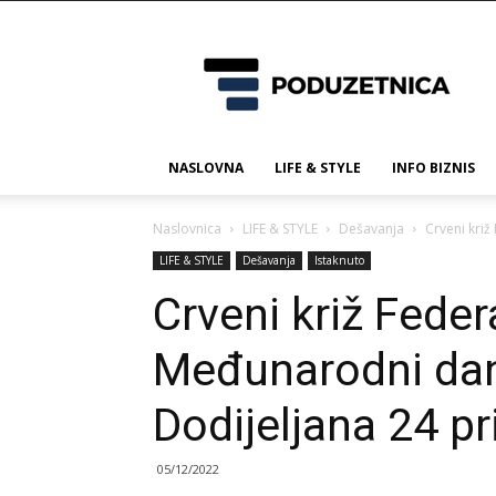
Poduzetnica.ba
NASLOVNA
LIFE & STYLE
INFO BIZNIS
Naslovnica
LIFE & STYLE
Dešavanja
Crveni križ
LIFE & STYLE
Dešavanja
Istaknuto
Crveni križ Federa
Međunarodni dan
Dodijeljana 24 pr
05/12/2022