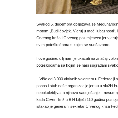
Svakog 5. decembra obilježava se Međunarodni
motom „Budi čovjek. Vjeruj u moć ljubaznosti“. Ri
Crvenog križa i Crvenog polumjeseca jer vjeruje
svim poteškoćama s kojim se suočavamo.
I ove godine, cilj nam je ukazati na značaj volon
poteškoćama sa kojim se naši sugrađani svak
– Više od 3.000 aktivnih volontera u Federaciji
ponos i stub naše organizacije jer su u službi 
nepokolebljiva, a njihovo saosjećanje – nesum
kada Crveni križ u BiH bilježi 110 godina postoj
istakao je generalni sekretar Crvenog križa Fe