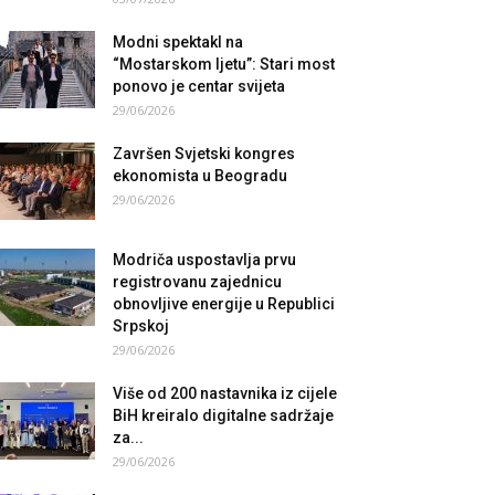
Modni spektakl na
“Mostarskom ljetu”: Stari most
ponovo je centar svijeta
29/06/2026
Završen Svjetski kongres
ekonomista u Beogradu
29/06/2026
Modriča uspostavlja prvu
registrovanu zajednicu
obnovljive energije u Republici
Srpskoj
29/06/2026
Više od 200 nastavnika iz cijele
BiH kreiralo digitalne sadržaje
za...
29/06/2026