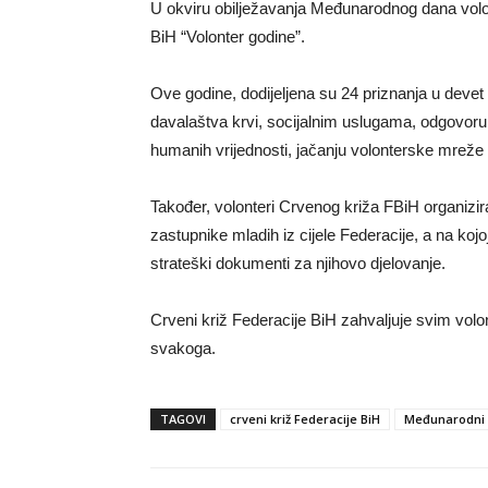
U okviru obilježavanja Međunarodnog dana volon
BiH “Volonter godine”.
Ove godine, dodijeljena su 24 priznanja u devet 
davalaštva krvi, socijalnim uslugama, odgovoru n
humanih vrijednosti, jačanju volonterske mreže
Također, volonteri Crvenog križa FBiH organizir
zastupnike mladih iz cijele Federacije, a na koj
strateški dokumenti za njihovo djelovanje.
Crveni križ Federacije BiH zahvaljuje svim volo
svakoga.
TAGOVI
crveni križ Federacije BiH
Međunarodni 