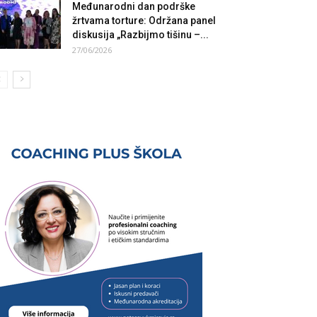
Međunarodni dan podrške
žrtvama torture: Održana panel
diskusija „Razbijmo tišinu –...
27/06/2026