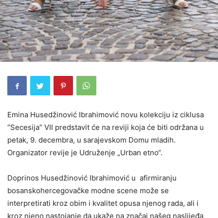
Emina Husedžinović Ibrahimović novu kolekciju iz ciklusa
“Secesija” VII predstavit će na reviji koja će biti održana u
petak, 9. decembra, u sarajevskom Domu mladih.
Organizator revije je Udruženje „Urban etno“.
Doprinos Husedžinović Ibrahimović u afirmiranju
bosanskohercegovačke modne scene može se
interpretirati kroz obim i kvalitet opusa njenog rada, ali i
kroz njeno nastojanje da ukaže na značaj našeg naslijeđa