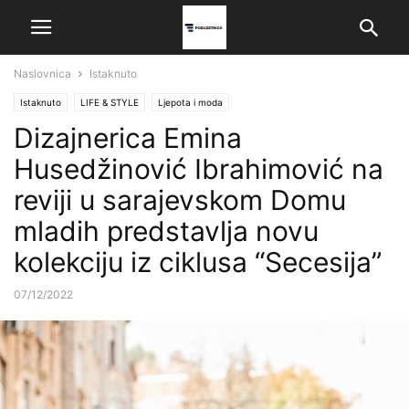
Naslovnica
Istaknuto
Istaknuto
LIFE & STYLE
Ljepota i moda
Dizajnerica Emina
Husedžinović Ibrahimović na
reviji u sarajevskom Domu
mladih predstavlja novu
kolekciju iz ciklusa “Secesija”
07/12/2022