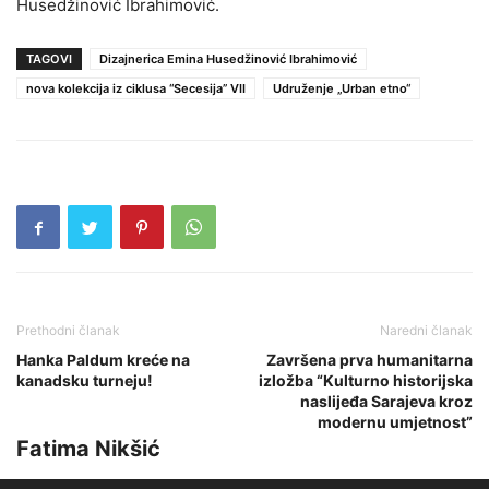
Husedžinović Ibrahimović.
TAGOVI
Dizajnerica Emina Husedžinović Ibrahimović
nova kolekcija iz ciklusa “Secesija” VII
Udruženje „Urban etno“
Prethodni članak
Naredni članak
Hanka Paldum kreće na
Završena prva humanitarna
kanadsku turneju!
izložba “Kulturno historijska
naslijeđa Sarajeva kroz
modernu umjetnost”
Fatima Nikšić