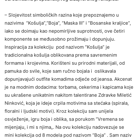
– Slojevitost simboličkih razina koje prepoznajemo u
nazivima “Košulja”,“Boja”, “Maska III” i ”Bosanske kraljice”,
iako se doimaju kao nepomirljive suprotnosti, ove četiri
komponente se međusobno prožimaju i dopunjuju.
Inspiracija za kolekciju pod nazivom “Košulja” je
tradicionalna košulja oblikovana prema savremenim
formama i krojevima. Korišteni su prirodni materijali, od
pamuka do svile, koje sam ručno bojala i oslikavala
dopunjavajući outfite komadima odjeće od jeansa. Akcenat
je na modnim dodacima: torbama, cekerima i kapicama koje
su ukrašene unikatnim nakitom talentirane Zdravke Miletić
Ninković, koja je ideje crpila motivima sa stećaka (spirala,
floralni i ljudski motivi). Kroz kolekciju sam unijela
osvježenje, igru boja i oblika, sa porukom “Vremena se
mijenjaju, i mi s njima„. Na ovu kolekciju nadovezuje se
mini kolekcija od 8 modela pod nazivom “Boja” . Sam naziv