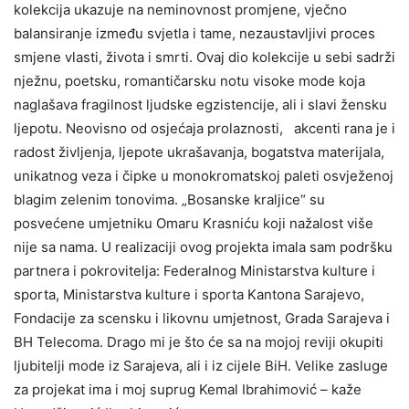
kolekcija ukazuje na neminovnost promjene, vječno
balansiranje između svjetla i tame, nezaustavljivi proces
smjene vlasti, života i smrti. Ovaj dio kolekcije u sebi sadrži
nježnu, poetsku, romantičarsku notu visoke mode koja
naglašava fragilnost ljudske egzistencije, ali i slavi žensku
ljepotu. Neovisno od osjećaja prolaznosti, akcenti rana je i
radost življenja, ljepote ukrašavanja, bogatstva materijala,
unikatnog veza i čipke u monokromatskoj paleti osvježenoj
blagim zelenim tonovima. „Bosanske kraljice“ su
posvećene umjetniku Omaru Krasniću koji nažalost više
nije sa nama. U realizaciji ovog projekta imala sam podršku
partnera i pokrovitelja: Federalnog Ministarstva kulture i
sporta, Ministarstva kulture i sporta Kantona Sarajevo,
Fondacije za scensku i likovnu umjetnost, Grada Sarajeva i
BH Telecoma. Drago mi je što će sa na mojoj reviji okupiti
ljubitelji mode iz Sarajeva, ali i iz cijele BiH. Velike zasluge
za projekat ima i moj suprug Kemal Ibrahimović – kaže