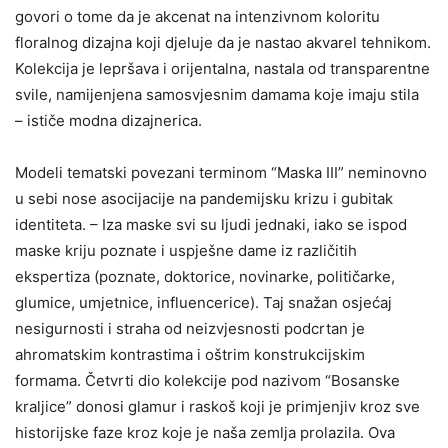
govori o tome da je akcenat na intenzivnom koloritu
floralnog dizajna koji djeluje da je nastao akvarel tehnikom.
Kolekcija je lepršava i orijentalna, nastala od transparentne
svile, namijenjena samosvjesnim damama koje imaju stila
– ističe modna dizajnerica.
Modeli tematski povezani terminom “Maska III” neminovno
u sebi nose asocijacije na pandemijsku krizu i gubitak
identiteta. – Iza maske svi su ljudi jednaki, iako se ispod
maske kriju poznate i uspješne dame iz različitih
ekspertiza (poznate, doktorice, novinarke, političarke,
glumice, umjetnice, influencerice). Taj snažan osjećaj
nesigurnosti i straha od neizvjesnosti podcrtan je
ahromatskim kontrastima i oštrim konstrukcijskim
formama. Četvrti dio kolekcije pod nazivom “Bosanske
kraljice” donosi glamur i raskoš koji je primjenjiv kroz sve
historijske faze kroz koje je naša zemlja prolazila. Ova