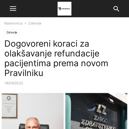
Naslovnica
Zdravlje
Zdravlje
Dogovoreni koraci za
olakšavanje refundacije
pacijentima prema novom
Pravilniku
18/09/2022