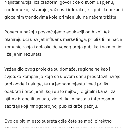
​Najistaknutija lica platformi govorit će o svom uspjehu,
contentu koji stvaraju, važnosti interakcije s publikom kao i
globalnim trendovima koje primjenjuju na našem tržištu.
​Posebnu pažnju posvećujemo edukaciji onih koji tek
planiraju ući u svijet influens marketinga, približiti im način
komuniciranja i dolaska do većeg broja publike i samim tim
i željenih rezultata.
Važan dio ovog projekta su domaće, regionalne kao i
svjetske kompanije koje će u ovom danu predstaviti svoje
proizvode i usluge, te na jednom mjestu imati priliku
odabrati i procijeniti koji su to najbolji digitalni kanali za
njihov brend ili uslugu, vidjeti kako nastaju interesantni
sadržaji koji mnogobrojnoj publici drže pažnju.
Ovo će biti mjesto susreta gdje ćete se moći direktno