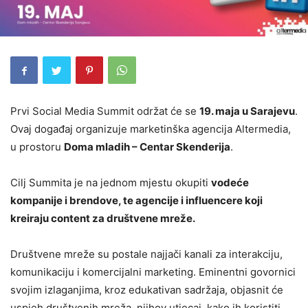
Prvi Social Media Summit održat će se
19. maja u Sarajevu
.
Ovaj događaj organizuje marketinška agencija Altermedia,
u prostoru
Doma mladih – Centar Skenderija
.
Cilj Summita je na jednom mjestu okupiti
vodeće
kompanije i brendove, te agencije i influencere koji
kreiraju content za društvene mreže.
Društvene mreže su postale najjači kanali za interakciju,
komunikaciju i komercijalni marketing. Eminentni govornici
svojim izlaganjima, kroz edukativan sadržaja, objasnit će
uspjeh društvenih mreža, njihov utjecaj, kako ih koristiti,