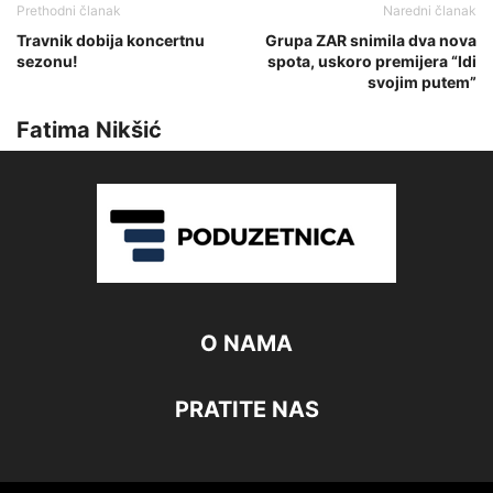
Prethodni članak
Naredni članak
Travnik dobija koncertnu
Grupa ZAR snimila dva nova
sezonu!
spota, uskoro premijera “Idi
svojim putem”
Fatima Nikšić
O NAMA
PRATITE NAS