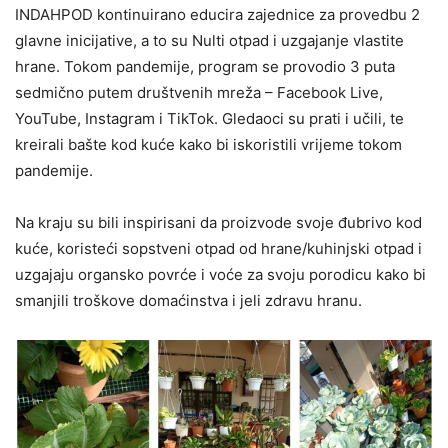
INDAHPOD kontinuirano educira zajednice za provedbu 2
glavne inicijative, a to su Nulti otpad i uzgajanje vlastite
hrane. Tokom pandemije, program se provodio 3 puta
sedmično putem društvenih mreža – Facebook Live,
YouTube, Instagram i TikTok. Gledaoci su prati i učili, te
kreirali bašte kod kuće kako bi iskoristili vrijeme tokom
pandemije.
Na kraju su bili inspirisani da proizvode svoje đubrivo kod
kuće, koristeći sopstveni otpad od hrane/kuhinjski otpad i
uzgajaju organsko povrće i voće za svoju porodicu kako bi
smanjili troškove domaćinstva i jeli zdravu hranu.