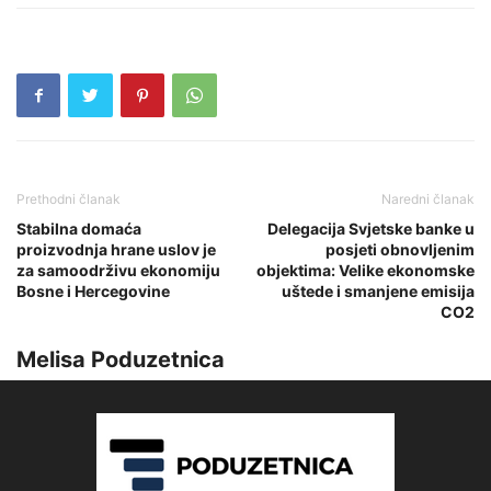
Prethodni članak
Naredni članak
Stabilna domaća
Delegacija Svjetske banke u
proizvodnja hrane uslov je
posjeti obnovljenim
za samoodrživu ekonomiju
objektima: Velike ekonomske
Bosne i Hercegovine
uštede i smanjene emisija
CO2
Melisa Poduzetnica