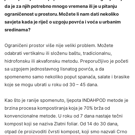
da je za njih potrebno mnogo vremena ili je u pitanju
ograničenost u prostoru. Možete li nam dati nekoliko
savjeta kada je riječ o uzgoju povrća i voća u urbanim
sredinama?
Ograničeni prostor više nije veliki problem. Možete
odabrati vertikalnu ili složenu baštu, tradicionalnu,
hidrofonsku ili akvafonsku metodu. Preporučljivo je početi
sa uzgojem jednostavnog lisnatog povrća, a da
spomenemo samo nekoliko poput spanaća, salate i brasike
koje se mogu ubrati u roku od 30 – 45 dana.
Kao što je ranije spomenuto, ljepota INDAHPOD metode je
brzina procesa kompostiranja koja je 70% brža od
konvencionalne metode. U roku od 7 dana nastaje tečni
kompost koji se naziva Zlatni foliar. Od 14 do 30 dana,
otpad će proizvoditi čvrsti kompost, koji smo nazvali Crno