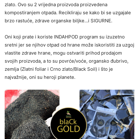
zlato. Ovo su 2 vrijedna proizvoda proizvedena
kompostiranjem otpada. Recikliraju se kako bi se uzgajale
brzo rastuće, zdrave organske biljke…i SIGURNE.
Oni koji prate i koriste INDAHPOD program su izuzetno
sretni jer se njihov otpad od hrane može iskoristiti za uzgoj
vlastite zdrave hrane, mogu ostvariti prihod prodajom
svojih proizvoda, a to su povrće/voće, organsko đubrivo,
zemlja (Zlatni foliar i Crno zlato/Black Soil) i što je
najvažnije, oni su heroji planete.