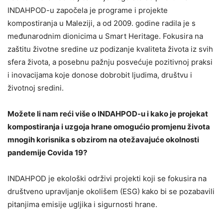
INDAHPOD-u započela je programe i projekte
kompostiranja u Maleziji, a od 2009. godine radila je s
međunarodnim dionicima u Smart Heritage. Fokusira na
zaštitu životne sredine uz podizanje kvaliteta života iz svih
sfera života, a posebnu pažnju posvećuje pozitivnoj praksi
i inovacijama koje donose dobrobit ljudima, društvu i
životnoj sredini.
Možete li nam reći više o INDAHPOD-u i kako je projekat
kompostiranja i uzgoja hrane omogućio promjenu života
mnogih korisnika s obzirom na otežavajuće okolnosti
pandemije Covida 19?
INDAHPOD je ekološki održivi projekti koji se fokusira na
društveno upravljanje okolišem (ESG) kako bi se pozabavili
pitanjima emisije ugljika i sigurnosti hrane.