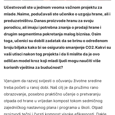
Učestvovali ste u jednom veoma važnom projektu za
mlade. Naime, podučavali ste učenike o uzgoju hrane, ali i
preduzetništvu. Danas proizvode hranu za svoju
porodicu, ali imaju i potrebna znanja o prodaji hrane i
drugim segmentima pokretanja malog biznisa. Osim
toga, učenici su dobili zadatak da se brinu o određenom
broju biljaka kako bi se osiguralo smanjenje CO2. Kakvi su
vaši utisci nakon tog projekta i da li mislite da je ovo
odličan model kroz koji mladi ljudi mogu naučiti više
korisnih vještina za budućnost?
Vjerujem da razvoj svijesti o očuvanju životne sredine
treba početi u ranoj dobi. Naš cilj je da pružimo rano
obrazovanje, posebno praktično učenje o pretvaranju
otpada od hrane u vrijedan kompost tokom sedmičnog
zajedničkog nastavnog plana i programa u školi. Otpad
proizvodi tečni i čvrsti kompost visoke efikasnosti. Dakle,