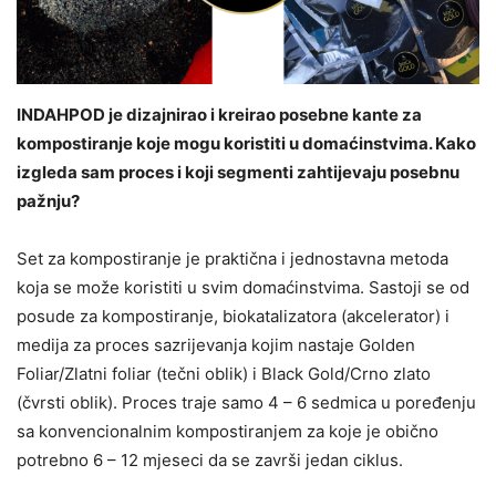
INDAHPOD je dizajnirao i kreirao posebne kante za
kompostiranje koje mogu koristiti u domaćinstvima. Kako
izgleda sam proces i koji segmenti zahtijevaju posebnu
pažnju?
Set za kompostiranje je praktična i jednostavna metoda
koja se može koristiti u svim domaćinstvima. Sastoji se od
posude za kompostiranje, biokatalizatora (akcelerator) i
medija za proces sazrijevanja kojim nastaje Golden
Foliar/Zlatni foliar (tečni oblik) i Black Gold/Crno zlato
(čvrsti oblik). Proces traje samo 4 – 6 sedmica u poređenju
sa konvencionalnim kompostiranjem za koje je obično
potrebno 6 – 12 mjeseci da se završi jedan ciklus.