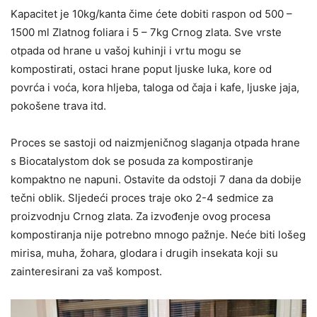
Kapacitet je 10kg/kanta čime ćete dobiti raspon od 500 –
1500 ml Zlatnog foliara i 5 – 7kg Crnog zlata. Sve vrste
otpada od hrane u vašoj kuhinji i vrtu mogu se
kompostirati, ostaci hrane poput ljuske luka, kore od
povrća i voća, kora hljeba, taloga od čaja i kafe, ljuske jaja,
pokošene trava itd.
Proces se sastoji od naizmjeničnog slaganja otpada hrane
s Biocatalystom dok se posuda za kompostiranje
kompaktno ne napuni. Ostavite da odstoji 7 dana da dobije
tečni oblik. Sljedeći proces traje oko 2-4 sedmice za
proizvodnju Crnog zlata. Za izvođenje ovog procesa
kompostiranja nije potrebno mnogo pažnje. Neće biti lošeg
mirisa, muha, žohara, glodara i drugih insekata koji su
zainteresirani za vaš kompost.