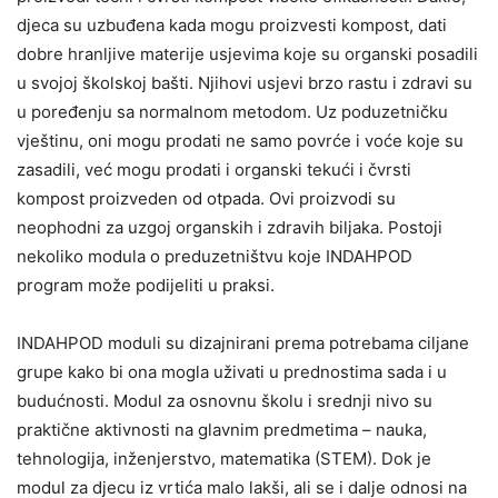
djeca su uzbuđena kada mogu proizvesti kompost, dati
dobre hranljive materije usjevima koje su organski posadili
u svojoj školskoj bašti. Njihovi usjevi brzo rastu i zdravi su
u poređenju sa normalnom metodom. Uz poduzetničku
vještinu, oni mogu prodati ne samo povrće i voće koje su
zasadili, već mogu prodati i organski tekući i čvrsti
kompost proizveden od otpada. Ovi proizvodi su
neophodni za uzgoj organskih i zdravih biljaka. Postoji
nekoliko modula o preduzetništvu koje INDAHPOD
program može podijeliti u praksi.
INDAHPOD moduli su dizajnirani prema potrebama ciljane
grupe kako bi ona mogla uživati ​​u prednostima sada i u
budućnosti. Modul za osnovnu školu i srednji nivo su
praktične aktivnosti na glavnim predmetima – nauka,
tehnologija, inženjerstvo, matematika (STEM). Dok je
modul za djecu iz vrtića malo lakši, ali se i dalje odnosi na