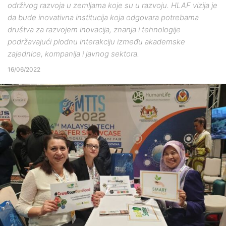
održivog razvoja u zemljama koje su u razvoju. HLAF vizija je
da bude inovativna institucija koja odgovara potrebama
društva za razvojem inovacija, znanja i tehnologije
podržavajući plodnu interakciju između akademske
zajednice, kompanija i javnog sektora.
16/06/2022