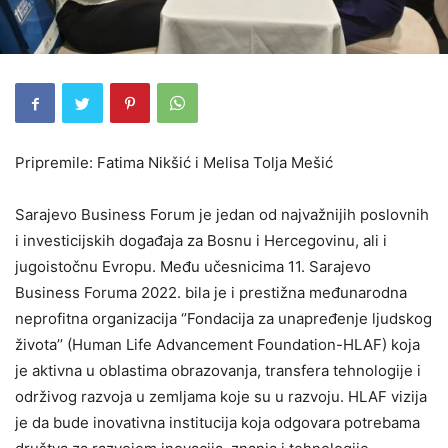
Pripremile: Fatima Nikšić i Melisa Tolja Mešić
Sarajevo Business Forum je jedan od najvažnijih poslovnih
i investicijskih događaja za Bosnu i Hercegovinu, ali i
jugoistočnu Evropu. Među učesnicima 11. Sarajevo
Business Foruma 2022. bila je i prestižna međunarodna
neprofitna organizacija ‘’Fondacija za unapređenje ljudskog
života’’ (Human Life Advancement Foundation-HLAF) koja
je aktivna u oblastima obrazovanja, transfera tehnologije i
održivog razvoja u zemljama koje su u razvoju. HLAF vizija
je da bude inovativna institucija koja odgovara potrebama