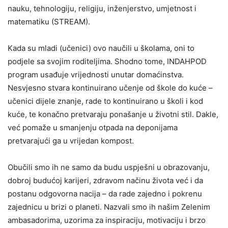
nauku, tehnologiju, religiju, inženjerstvo, umjetnost i
matematiku (STREAM).
Kada su mladi (učenici) ovo naučili u školama, oni to
podjele sa svojim roditeljima. Shodno tome, INDAHPOD
program usađuje vrijednosti unutar domaćinstva.
Nesvjesno stvara kontinuirano učenje od škole do kuće –
učenici dijele znanje, rade to kontinuirano u školi i kod
kuće, te konačno pretvaraju ponašanje u životni stil. Dakle,
već pomaže u smanjenju otpada na deponijama
pretvarajući ga u vrijedan kompost.
Obučili smo ih ne samo da budu uspješni u obrazovanju,
dobroj budućoj karijeri, zdravom načinu života već i da
postanu odgovorna nacija – da rade zajedno i pokrenu
zajednicu u brizi o planeti. Nazvali smo ih našim Zelenim
ambasadorima, uzorima za inspiraciju, motivaciju i brzo