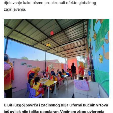
djelovanje kako bismo preokrenuli efekte globalnog
zagrijavanja.
U BiH uzgoj povrća i začinskog bilja u formi kućnih vrtova
još uvijek nije toliko popularan. Većinom zbog uvjerenja