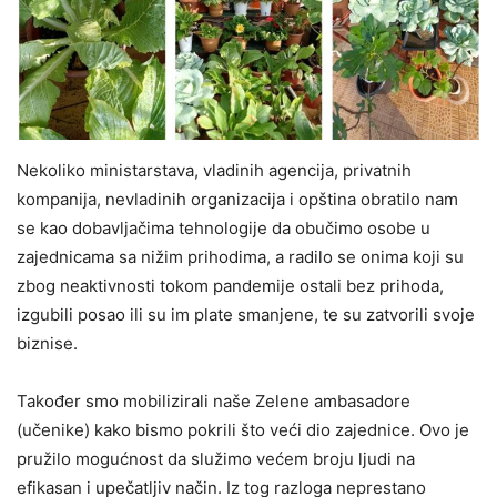
Nekoliko ministarstava, vladinih agencija, privatnih
kompanija, nevladinih organizacija i opština obratilo nam
se kao dobavljačima tehnologije da obučimo osobe u
zajednicama sa nižim prihodima, a radilo se onima koji su
zbog neaktivnosti tokom pandemije ostali bez prihoda,
izgubili posao ili su im plate smanjene, te su zatvorili svoje
biznise.
Također smo mobilizirali naše Zelene ambasadore
(učenike) kako bismo pokrili što veći dio zajednice. Ovo je
pružilo mogućnost da služimo većem broju ljudi na
efikasan i upečatljiv način. Iz tog razloga neprestano