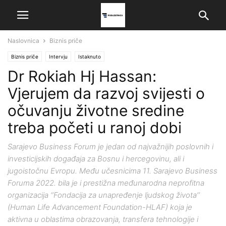
Naslovnica
Biznis priče
Biznis priče
Intervju
Istaknuto
Dr Rokiah Hj Hassan:
Vjerujem da razvoj svijesti o
očuvanju životne sredine
treba početi u ranoj dobi
Sarajevo Business Forum je jedan od najvažnijih poslovnih i
investicijskih događaja za Bosnu i hercegovinu, ali i
jugoistočnu Evropu. Među učesnicima 11. Sarajevo Business
Foruma 2022. bila je i prestižna međunarodna neprofitna
organizacija ‘’Fondacija za unapređenje ljudskog života’’
(Human Life Advancement Foundation-HLAF) koja je
aktivna u oblastima obrazovanja, transfera tehnologije i