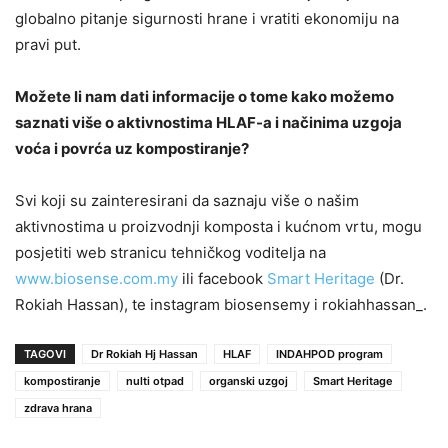
globalno pitanje sigurnosti hrane i vratiti ekonomiju na
pravi put.
Možete li nam dati informacije o tome kako možemo
saznati više o aktivnostima HLAF-a i načinima uzgoja
voća i povrća uz kompostiranje?
Svi koji su zainteresirani da saznaju više o našim
aktivnostima u proizvodnji komposta i kućnom vrtu, mogu
posjetiti web stranicu tehničkog voditelja na
www.biosense.com.my
ili facebook
Smart Heritage
(Dr.
Rokiah Hassan), te instagram biosensemy i rokiahhassan_.
TAGOVI
Dr Rokiah Hj Hassan
HLAF
INDAHPOD program
kompostiranje
nulti otpad
organski uzgoj
Smart Heritage
zdrava hrana