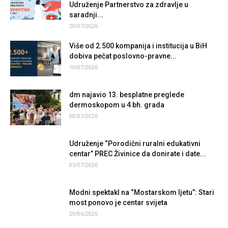
Udruženje Partnerstvo za zdravlje u
saradnji...
20/07/2026
Više od 2.500 kompanija i institucija u BiH
dobiva pečat poslovno-pravne...
10/07/2026
dm najavio 13. besplatne preglede
dermoskopom u 4 bh. grada
08/07/2026
Udruženje “Porodični ruralni edukativni
centar” PREC Živinice da donirate i date...
03/07/2026
Modni spektakl na “Mostarskom ljetu”: Stari
most ponovo je centar svijeta
29/06/2026