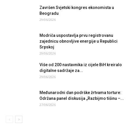
Završen Svjetski kongres ekonomista u
Beogradu
29/06/2026
Modriča uspostavlja prvu registrovanu
zajednicu obnovljive energije u Republici
Srpskoj
29/06/2026
Više od 200 nastavnika iz cijele BiH kreiralo
digitalne sadržaje za...
29/06/2026
Međunarodni dan podrške žrtvama torture:
Održana panel diskusija „Razbijmo tišinu –...
27/06/2026