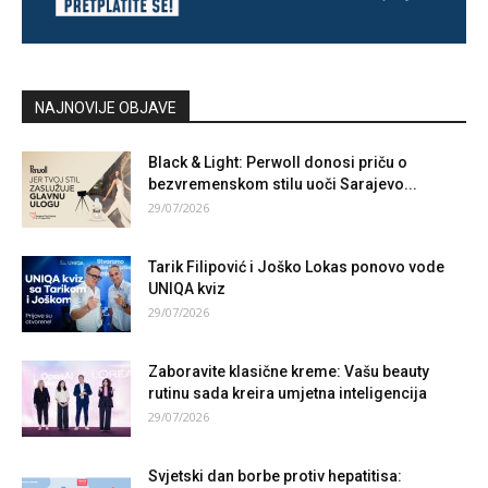
NAJNOVIJE OBJAVE
Black & Light: Perwoll donosi priču o
bezvremenskom stilu uoči Sarajevo...
29/07/2026
Tarik Filipović i Joško Lokas ponovo vode
UNIQA kviz
29/07/2026
Zaboravite klasične kreme: Vašu beauty
rutinu sada kreira umjetna inteligencija
29/07/2026
Svjetski dan borbe protiv hepatitisa: