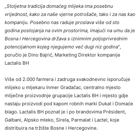
„
Stoljetna tradicija domaćeg mlijeka ima posebnu
vrijednost, kako za naše vjerne potrošače, tako i za nas kao
kompaniju. Posebno nas raduje proslava više od sto
godina postojanja na ovim prostorima, imajući na umu da je
Bosna i Hercegovina država s iznimnim poljoprivrednim
potencijalnom kojeg njegujemo već dugi niz godina
“,
poručio je Dino Bajrić, Marketing Direktor kompanije
Lactalis BH
Više od 2.000 farmera i zadruga svakodnevno isporučuje
mlijeko u mljekaru Inmer Gradačac, centralno mjesto
mliječne proizvodnje grupacije Lactalis BH i mjesto gdje
nastaju proizvodi pod kapom robnih marki Dukat i Domaće
blago. Lactalis BH poznat je i po brandovima Président,
Galbani, Alpsko mleko, Sirela, Parmalat i Lactel, koje
distribuira na tržište Bosne i Hercegovine.