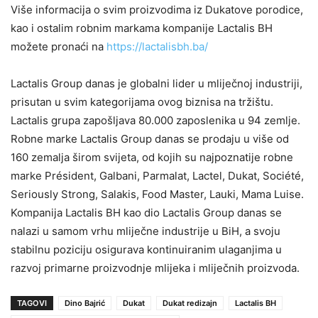
Više informacija o svim proizvodima iz Dukatove porodice,
kao i ostalim robnim markama kompanije Lactalis BH
možete pronaći na
https://lactalisbh.ba/
Lactalis Group danas je globalni lider u mliječnoj industriji,
prisutan u svim kategorijama ovog biznisa na tržištu.
Lactalis grupa zapošljava 80.000 zaposlenika u 94 zemlje.
Robne marke Lactalis Group danas se prodaju u više od
160 zemalja širom svijeta, od kojih su najpoznatije robne
marke Président, Galbani, Parmalat, Lactel, Dukat, Société,
Seriously Strong, Salakis, Food Master, Lauki, Mama Luise.
Kompanija Lactalis BH kao dio Lactalis Group danas se
nalazi u samom vrhu mliječne industrije u BiH, a svoju
stabilnu poziciju osigurava kontinuiranim ulaganjima u
razvoj primarne proizvodnje mlijeka i mliječnih proizvoda.
TAGOVI
Dino Bajrić
Dukat
Dukat redizajn
Lactalis BH