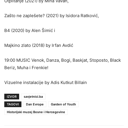
Otplitanje (2021) by Mina Vavan,
Zašto ne zaplešete? (2021) by Isidora Ratković,
B4 (2020) by Alen Šimić i
Majkino zlato (2018) by Irfan Avdić
19:00 MUSIC Venok, Danza, Bogi, Baskjat, Stoposto, Black
Beriz, Muha i Frenkie!
Vizuelne instalacije by Adis Kutkut Billain
IZVOR
savjetnici.ba
TAGOVI
Dan Evrope
Garden of Youth
Historijski muzej Bosne i Hercegovine