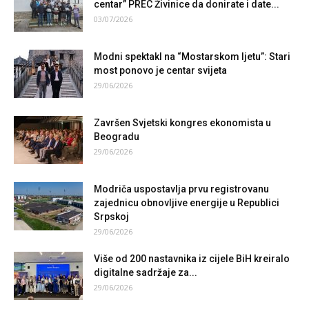
centar” PREC Živinice da donirate i date...
03/07/2026
Modni spektakl na “Mostarskom ljetu”: Stari
most ponovo je centar svijeta
29/06/2026
Završen Svjetski kongres ekonomista u
Beogradu
29/06/2026
Modriča uspostavlja prvu registrovanu
zajednicu obnovljive energije u Republici
Srpskoj
29/06/2026
Više od 200 nastavnika iz cijele BiH kreiralo
digitalne sadržaje za...
29/06/2026