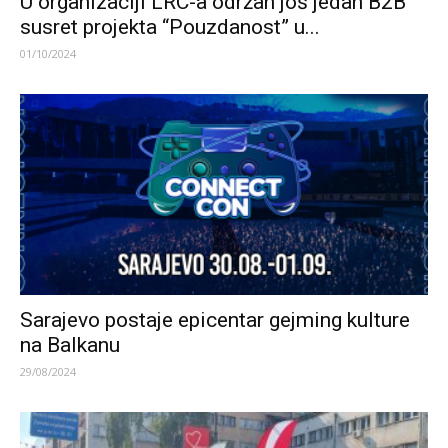
U organizaciji LRC-a održan još jedan B2B
susret projekta “Pouzdanost” u...
01/10/2024
Sarajevo postaje epicentar gejming kulture
na Balkanu
29/08/2024