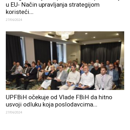
u EU- Način upravljanja strategijom
koristeći...
27/06/2024
UPFBiH očekuje od Vlade FBiH da hitno
usvoji odluku koja poslodavcima...
27/06/2024