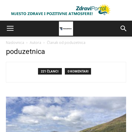
Naslovnica
Autora
Članak od poduzetnica
poduzetnica
221 ČLANCI
0 KOMENTARI