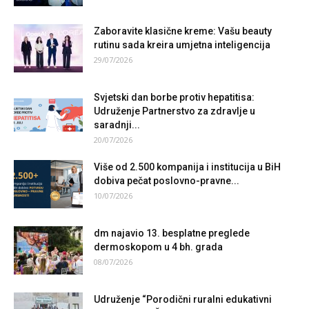
Zaboravite klasične kreme: Vašu beauty
rutinu sada kreira umjetna inteligencija
29/07/2026
Svjetski dan borbe protiv hepatitisa:
Udruženje Partnerstvo za zdravlje u
saradnji...
20/07/2026
Više od 2.500 kompanija i institucija u BiH
dobiva pečat poslovno-pravne...
10/07/2026
dm najavio 13. besplatne preglede
dermoskopom u 4 bh. grada
08/07/2026
Udruženje “Porodični ruralni edukativni