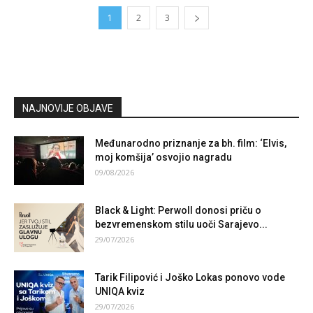
1
2
3
NAJNOVIJE OBJAVE
Međunarodno priznanje za bh. film: ‘Elvis,
moj komšija’ osvojio nagradu
09/08/2026
Black & Light: Perwoll donosi priču o
bezvremenskom stilu uoči Sarajevo...
29/07/2026
Tarik Filipović i Joško Lokas ponovo vode
UNIQA kviz
29/07/2026