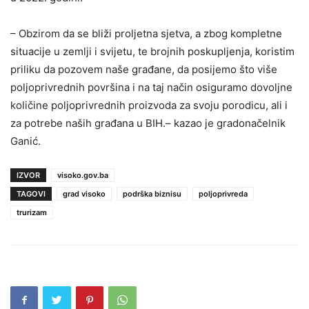
– Obzirom da se bliži proljetna sjetva, a zbog kompletne
situacije u zemlji i svijetu, te brojnih poskupljenja, koristim
priliku da pozovem naše građane, da posijemo što više
poljoprivrednih površina i na taj način osiguramo dovoljne
količine poljoprivrednih proizvoda za svoju porodicu, ali i
za potrebe naših građana u BIH.– kazao je gradonačelnik
Ganić.
IZVOR
visoko.gov.ba
TAGOVI
grad visoko
podrška biznisu
poljoprivreda
trurizam