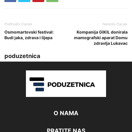
Prethodni članak
Naredni članak
Osmomartovski festival:
Kompanija GIKIL donirala
Budi jaka, zdrava i lijepa
mamografski aparat Domu
zdravlja Lukavac
poduzetnica
O NAMA
PRATITE NAS