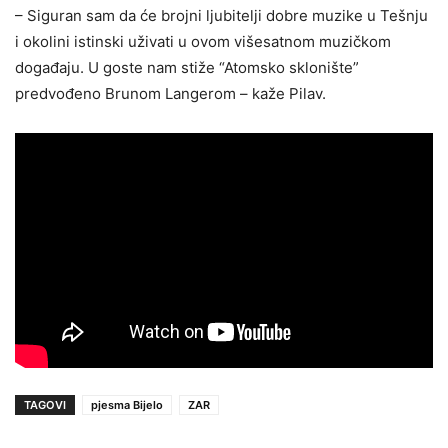
– Siguran sam da će brojni ljubitelji dobre muzike u Tešnju
i okolini istinski uživati u ovom višesatnom muzičkom
događaju. U goste nam stiže “Atomsko sklonište”
predvođeno Brunom Langerom – kaže Pilav.
TAGOVI
pjesma Bijelo
ZAR