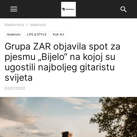
Naslovnica
Istaknuto
Istaknuto
LIFE & STYLE
Kult Art
Grupa ZAR objavila spot za
pjesmu „Bijelo“ na kojoj su
ugostili najboljeg gitaristu
svijeta
02/07/2022