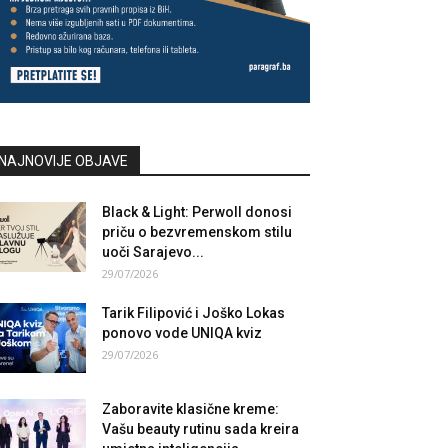
NAJNOVIJE OBJAVE
Black & Light: Perwoll donosi
priču o bezvremenskom stilu
uoči Sarajevo...
29/07/2026
Tarik Filipović i Joško Lokas
ponovo vode UNIQA kviz
29/07/2026
Zaboravite klasične kreme:
Vašu beauty rutinu sada kreira