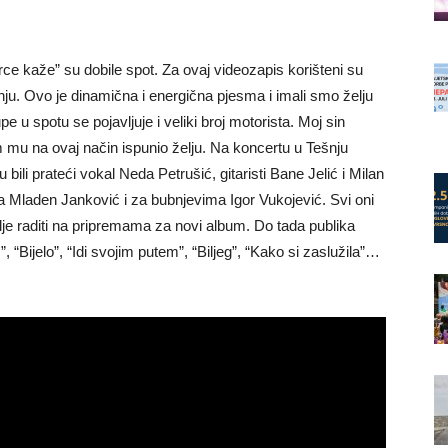
e kaže” su dobile spot. Za ovaj videozapis korišteni su
nju. Ovo je dinamična i energična pjesma i imali smo želju
 u spotu se pojavljuje i veliki broj motorista. Moj sin
am mu na ovaj način ispunio želju. Na koncertu u Tešnju
bili prateći vokal Neda Petrušić, gitaristi Bane Jelić i Milan
ta Mladen Janković i za bubnjevima Igor Vukojević. Svi oni
lje raditi na pripremama za novi album. Do tada publika
ijelo”, “Idi svojim putem”, “Biljeg”, “Kako si zaslužila”…