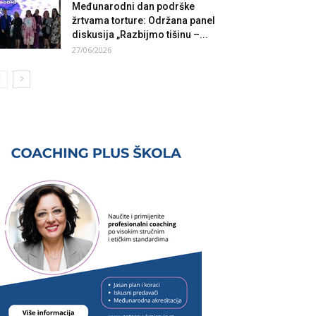
Međunarodni dan podrške
žrtvama torture: Održana panel
diskusija „Razbijmo tišinu –...
27/06/2026