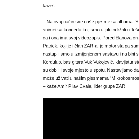
kaže”.
– Na ovaj način sve naše pjesme sa albuma “Src
snimci sa koncerta koji smo u julu održali u Teš
da i ona ima svoj videozapis. Pored članova grupe
Patrick, koji je i član ZAR-a, je motorista pa s
nastupili smo u izmijenjenom sastavu i na bini su 
Kordulup, bas gitara Vuk Vukojević, klavijaturis
su dobili i svoje mjesto u spotu. Nastavljamo da
može uživati u našim pjesmama “Mikrokosmos”, “B
– kaže Amir Pilav Cvale, lider grupe ZAR.