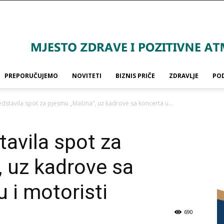
PREPORUČUJEMO
NOVITETI
BIZNIS PRIČE
ZDRAVLJE
PO
stavila spot za pjesmu „Mašina“, uz kadrove sa koncerta u...
avila spot za
 uz kadrove sa
 i motoristi
690