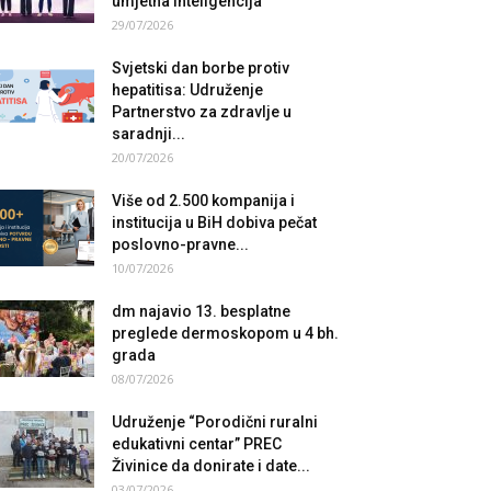
umjetna inteligencija
29/07/2026
Svjetski dan borbe protiv
hepatitisa: Udruženje
Partnerstvo za zdravlje u
saradnji...
20/07/2026
Više od 2.500 kompanija i
institucija u BiH dobiva pečat
poslovno-pravne...
10/07/2026
dm najavio 13. besplatne
preglede dermoskopom u 4 bh.
grada
08/07/2026
Udruženje “Porodični ruralni
edukativni centar” PREC
Živinice da donirate i date...
03/07/2026