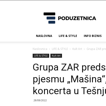
Poduzetnica.ba
NASLOVNA
LIFE & STYLE
INFO BIZNIS
Naslovnica
LIFE & STYLE
Kult Art
Grupa ZAR pred
LIFE & STYLE
Kult Art
Grupa ZAR predst
pjesmu „Mašina“,
koncerta u Tešnju
28/08/2022