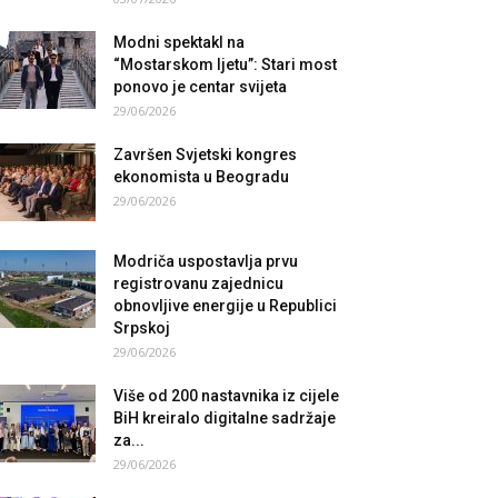
Modni spektakl na
“Mostarskom ljetu”: Stari most
ponovo je centar svijeta
29/06/2026
Završen Svjetski kongres
ekonomista u Beogradu
29/06/2026
Modriča uspostavlja prvu
registrovanu zajednicu
obnovljive energije u Republici
Srpskoj
29/06/2026
Više od 200 nastavnika iz cijele
BiH kreiralo digitalne sadržaje
za...
29/06/2026