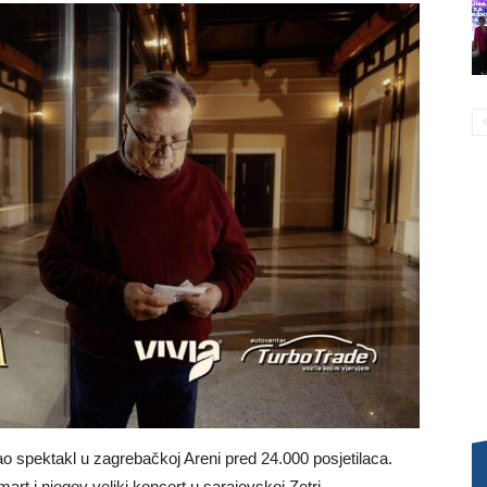
o spektakl u zagrebačkoj Areni pred 24.000 posjetilaca.
art i njegov veliki koncert u sarajevskoj Zetri.