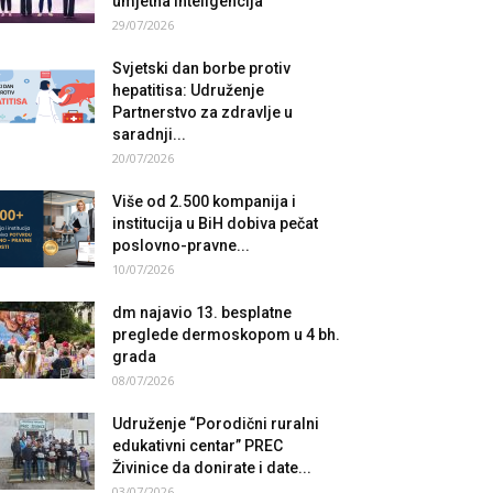
umjetna inteligencija
29/07/2026
Svjetski dan borbe protiv
hepatitisa: Udruženje
Partnerstvo za zdravlje u
saradnji...
20/07/2026
Više od 2.500 kompanija i
institucija u BiH dobiva pečat
poslovno-pravne...
10/07/2026
dm najavio 13. besplatne
preglede dermoskopom u 4 bh.
grada
08/07/2026
Udruženje “Porodični ruralni
edukativni centar” PREC
Živinice da donirate i date...
03/07/2026