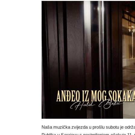
Naša muzička zvijezda u prošlu subotu je održa
Publika u Sarajevu s nestrpljenjem očekuje 11. m