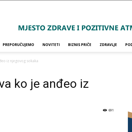
PREPORUČUJEMO
NOVITETI
BIZNIS PRIČE
ZDRAVLJE
PO
anđeo iz njegovog sokaka
iva ko je anđeo iz
691