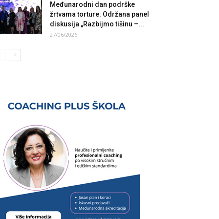
Međunarodni dan podrške
žrtvama torture: Održana panel
diskusija „Razbijmo tišinu –...
27/06/2026