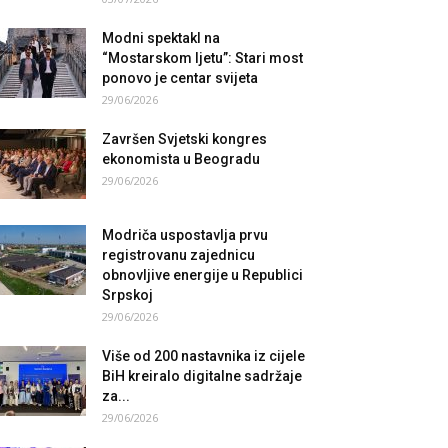
Modni spektakl na
“Mostarskom ljetu”: Stari most
ponovo je centar svijeta
29/06/2026
Završen Svjetski kongres
ekonomista u Beogradu
29/06/2026
Modriča uspostavlja prvu
registrovanu zajednicu
obnovljive energije u Republici
Srpskoj
29/06/2026
Više od 200 nastavnika iz cijele
BiH kreiralo digitalne sadržaje
za...
29/06/2026