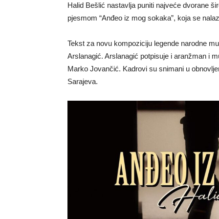
Halid Bešlić nastavlja puniti najveće dvorane š
pjesmom “Anđeo iz mog sokaka”, koja se nalaz
Tekst za novu kompoziciju legende narodne muz
Arslanagić. Arslanagić potpisuje i aranžman i m
Marko Jovančić. Kadrovi su snimani u obnovljenoj 
Sarajeva.