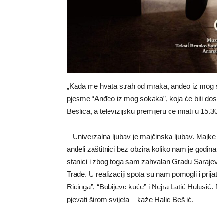
„Kada me hvata strah od mraka, anđeo iz mog s
pjesme “Anđeo iz mog sokaka”, koja će biti do
Bešlića, a televizijsku premijeru će imati u 15.
– Univerzalna ljubav je majčinska ljubav. Majke 
anđeli zaštitnici bez obzira koliko nam je godin
stanici i zbog toga sam zahvalan Gradu Sarajevu,
Trade. U realizaciji spota su nam pomogli i prija
Ridinga”, “Bobijeve kuće” i Nejra Latić Hulusić
pjevati širom svijeta – kaže Halid Bešlić.