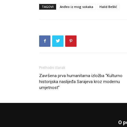
TAGOVI
Anđeo iz mog sokaka
Halid Bešlić
Prethodni članak
Završena prva humanitarna izložba “Kulturno
historijska naslijeđa Sarajeva kroz modernu
umjetnost”
O p