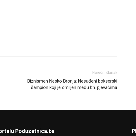
Naredni članak
Biznismen Nesko Bronja: Nesuđeni bokserski
šampion koji je omiljen među bh. pjevačima
ortalu Poduzetnica.ba
P