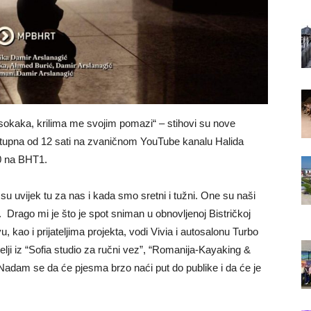
okaka, krilima me svojim pomazi“ – stihovi su nove
stupna od 12 sati na zvaničnom YouTube kanalu Halida
30 na BHT1.
su uvijek tu za nas i kada smo sretni i tužni. One su naši
a. Drago mi je što je spot sniman u obnovljenoj Bistričkoj
 kao i prijateljima projekta, vodi Vivia i autosalonu Turbo
telji iz “Sofia studio za ručni vez”, “Romanija-Kayaking &
. Nadam se da će pjesma brzo naći put do publike i da će je