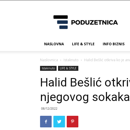
Poduzetnica.ba
NASLOVNA
LIFE & STYLE
INFO BIZNIS
Naslovnica
Istaknuto
Halid Bešlić otkriva ko je 
Istaknuto
LIFE & STYLE
Halid Bešlić otkr
njegovog sokaka
08/12/2022