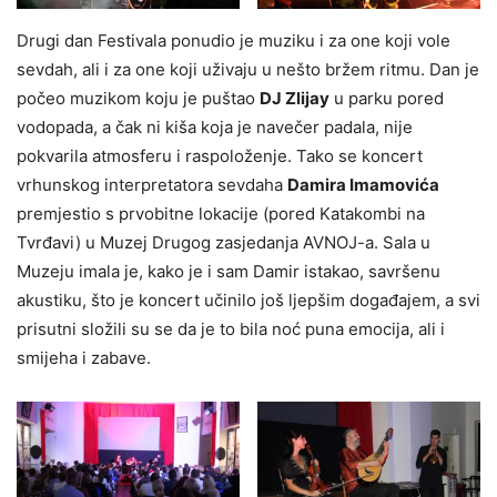
Drugi dan Festivala ponudio je muziku i za one koji vole
sevdah, ali i za one koji uživaju u nešto bržem ritmu. Dan je
počeo muzikom koju je puštao
DJ Zlijay
u parku pored
vodopada, a čak ni kiša koja je navečer padala, nije
pokvarila atmosferu i raspoloženje. Tako se koncert
vrhunskog interpretatora sevdaha
Damira Imamovića
premjestio s prvobitne lokacije (pored Katakombi na
Tvrđavi) u Muzej Drugog zasjedanja AVNOJ-a. Sala u
Muzeju imala je, kako je i sam Damir istakao, savršenu
akustiku, što je koncert učinilo još ljepšim događajem, a svi
prisutni složili su se da je to bila noć puna emocija, ali i
smijeha i zabave.