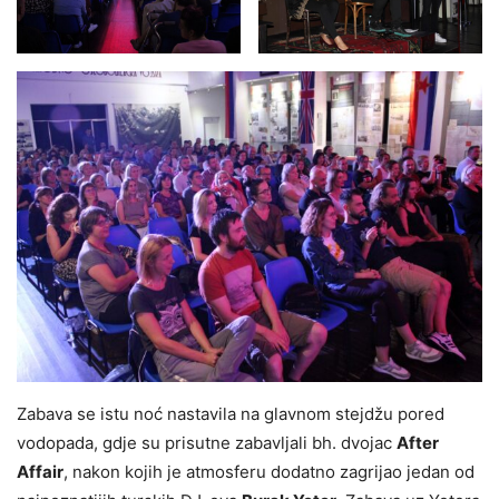
Zabava se istu noć nastavila na glavnom stejdžu pored
vodopada, gdje su prisutne zabavljali bh. dvojac
After
Affair
, nakon kojih je atmosferu dodatno zagrijao jedan od