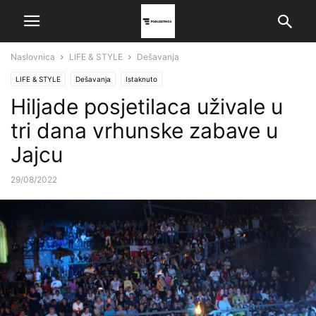
Naslovnica
LIFE & STYLE
Dešavanja
LIFE & STYLE
Dešavanja
Istaknuto
Hiljade posjetilaca uživale u
tri dana vrhunske zabave u
Jajcu
29/08/2022