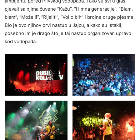
ambijentu pored Plivskog vodopada. Tako su svi u glas
pjevali sa njima čuvene “Kažu”, “Himna generacije”, “Blam,
blam”, “Može li”, “Rijaliti”, “Volio bih” i brojne druge pjesme.
Bio je ovo njihov prvi nastup u Jajcu, a kako su istakli,
posebno im je drago što je taj nastup organizovan upravo
kod vodopada.