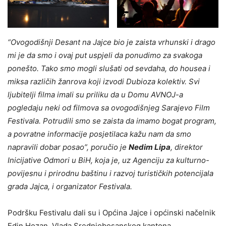
“Ovogodišnji Desant na Jajce bio je zaista vrhunski i drago
mi je da smo i ovaj put uspjeli da ponudimo za svakoga
ponešto. Tako smo mogli slušati od sevdaha, do housea i
miksa različih žanrova koji izvodi Dubioza kolektiv. Svi
ljubitelji filma imali su priliku da u Domu AVNOJ-a
pogledaju neki od filmova sa ovogodišnjeg Sarajevo Film
Festivala. Potrudili smo se zaista da imamo bogat program,
a povratne informacije posjetilaca kažu nam da smo
napravili dobar posao”, poručio je
Nedim Lipa
, direktor
Inicijative Odmori u BiH, koja je, uz Agenciju za kulturno-
povijesnu i prirodnu baštinu i razvoj turističkih potencijala
grada Jajca, i organizator Festivala.
Podršku Festivalu dali su i Općina Jajce i općinski načelnik
Edin Hozan, Vlada Srednjobosanskog kantona,