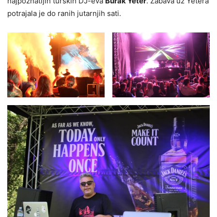
najpoznatijih turskih DJ-eva
Burak Yeter
. Zabava uz Yetera
potrajala je do ranih jutarnjih sati.