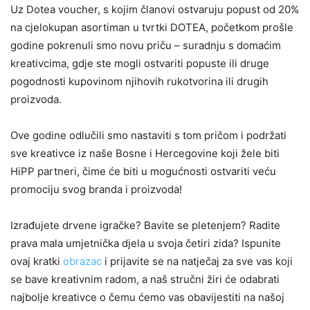
Uz Dotea voucher, s kojim članovi ostvaruju popust od 20%
na cjelokupan asortiman u tvrtki DOTEA, početkom prošle
godine pokrenuli smo novu priču – suradnju s domaćim
kreativcima, gdje ste mogli ostvariti popuste ili druge
pogodnosti kupovinom njihovih rukotvorina ili drugih
proizvoda.
Ove godine odlučili smo nastaviti s tom pričom i podržati
sve kreativce iz naše Bosne i Hercegovine koji žele biti
HiPP partneri, čime će biti u mogućnosti ostvariti veću
promociju svog branda i proizvoda!
Izrađujete drvene igračke? Bavite se pletenjem? Radite
prava mala umjetnička djela u svoja četiri zida? Ispunite
ovaj kratki
obrazac
i prijavite se na natječaj za sve vas koji
se bave kreativnim radom, a naš stručni žiri će odabrati
najbolje kreativce o čemu ćemo vas obavijestiti na našoj