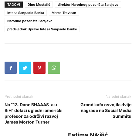
TAGOVI
Dino Mustafić
direktor Narodnog pozorišta Sarajevo
Intesa Sanpaolo Banka
Marco Trevisan
Narodno pozorište Sarajevo
predsjednik Uprave Intesa Sanpaolo Banke
Prethodni članak
Naredni članak
Na “13. Dane BHAAAS-a u
Grand kafa osvojila dvije
BiH” dolazi ugledni američki
nagrade na Social Media
profesor za održivi razvoj
Summitu
James Morton Turner
Fatima Nikšić