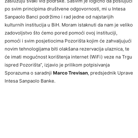
zaslužuju svaki vid podrške. Sasvim je logično da poslujući
po svim principima društvene odgovornosti, mi u Intesa
Sanpaolo Banci podržimo i rad jedne od najstarijih
kulturnih institucija u BiH. Moram istaknuti da nam je veliko
zadovoljstvo što ćemo pored pomoći ovoj instituciji,
pomoći i svim posjetiocima Pozorišta kojim će zahvaljujući
novim tehnologijama biti olakšana rezervacija ulaznica, te
će imati mogućnost korištenja internet (WiFi) veze na Trgu
ispred Pozorišta”, izjavio je prilikom potpisivanja
Sporazuma o saradnji
Marco Trevisan
, predsjednik Uprave
Intesa Sanpaolo Banke.