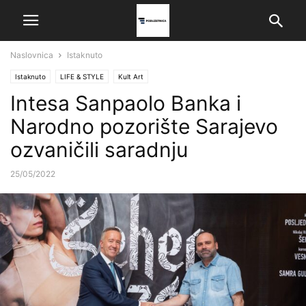
Naslovnica
Istaknuto
Istaknuto
LIFE & STYLE
Kult Art
Intesa Sanpaolo Banka i
Narodno pozorište Sarajevo
ozvaničili saradnju
25/05/2022