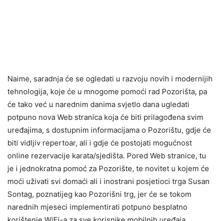
Naime, saradnja će se ogledati u razvoju novih i modernijih
tehnologija, koje će u mnogome pomoći rad Pozorišta, pa
će tako već u narednim danima svjetlo dana ugledati
potpuno nova Web stranica koja će biti prilagođena svim
uređajima, s dostupnim informacijama o Pozorištu, gdje će
biti vidljiv repertoar, ali i gdje će postojati mogućnost
online rezervacije karata/sjedišta. Pored Web stranice, tu
je i jednokratna pomoć za Pozorište, te novitet u kojem će
moći uživati svi domaći ali i inostrani posjetioci trga Susan
Sontag, poznatijeg kao Pozorišni trg, jer će se tokom
narednih mjeseci implementirati potpuno besplatno
korištenje WiFi-a za sve korisnike mobilnih uređaja.