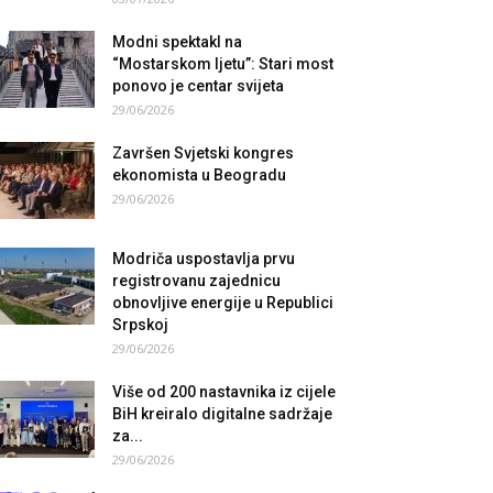
Modni spektakl na
“Mostarskom ljetu”: Stari most
ponovo je centar svijeta
29/06/2026
Završen Svjetski kongres
ekonomista u Beogradu
29/06/2026
Modriča uspostavlja prvu
registrovanu zajednicu
obnovljive energije u Republici
Srpskoj
29/06/2026
Više od 200 nastavnika iz cijele
BiH kreiralo digitalne sadržaje
za...
29/06/2026