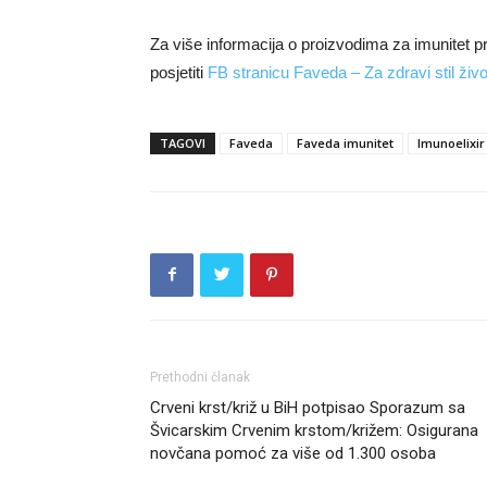
Za više informacija o proizvodima za imunitet 
posjetiti
FB stranicu Faveda – Za zdravi stil živo
TAGOVI
Faveda
Faveda imunitet
Imunoelixir
Prethodni članak
Crveni krst/križ u BiH potpisao Sporazum sa
Švicarskim Crvenim krstom/križem: Osigurana
novčana pomoć za više od 1.300 osoba