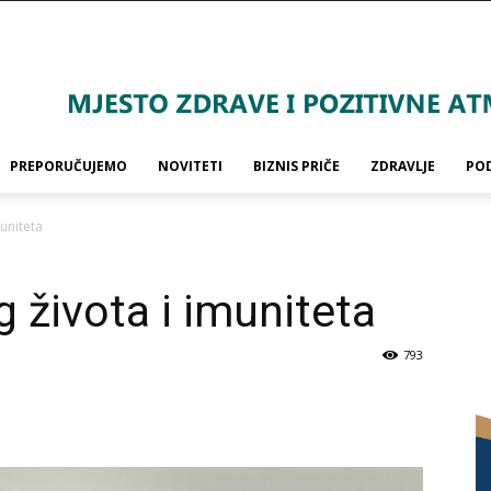
PREPORUČUJEMO
NOVITETI
BIZNIS PRIČE
ZDRAVLJE
PO
uniteta
 života i imuniteta
793