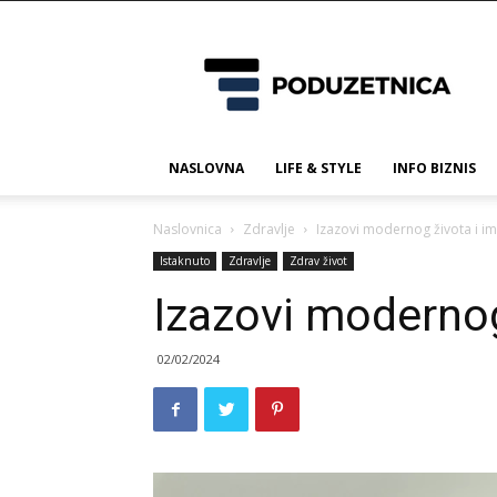
Poduzetnica.ba
NASLOVNA
LIFE & STYLE
INFO BIZNIS
Naslovnica
Zdravlje
Izazovi modernog života i im
Istaknuto
Zdravlje
Zdrav život
Izazovi modernog
02/02/2024