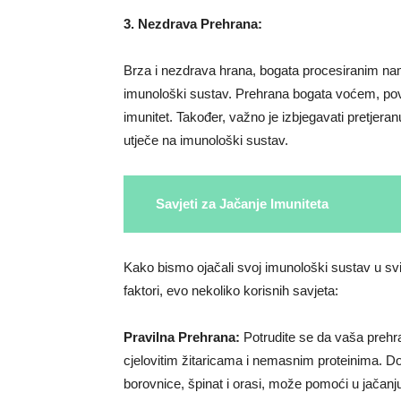
3. Nezdrava Prehrana:
Brza i nezdrava hrana, bogata procesiranim na
imunološki sustav. Prehrana bogata voćem, pov
imunitet. Također, važno je izbjegavati pretjera
utječe na imunološki sustav.
Savjeti za Jačanje Imuniteta
Kako bismo ojačali svoj imunološki sustav u svij
faktori, evo nekoliko korisnih savjeta:
Pravilna Prehrana:
Potrudite se da vaša preh
cjelovitim žitaricama i nemasnim proteinima. D
borovnice, špinat i orasi, može pomoći u jačanju