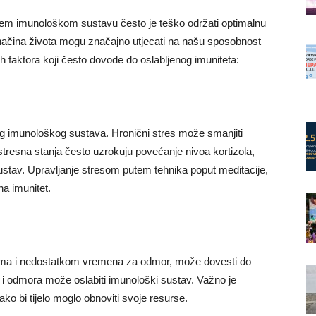
em imunološkom sustavu često je teško održati optimalnu
g načina života mogu značajno utjecati na našu sposobnost
 faktora koji često dovode do oslabljenog imuniteta:
ašeg imunološkog sustava. Hronični stres može smanjiti
 stresna stanja često uzrokuju povećanje nivoa kortizola,
ustav. Upravljanje stresom putem tehnika poput meditacije,
na imunitet.
dima i nedostatkom vremena za odmor, može dovesti do
 i odmora može oslabiti imunološki sustav. Važno je
ko bi tijelo moglo obnoviti svoje resurse.