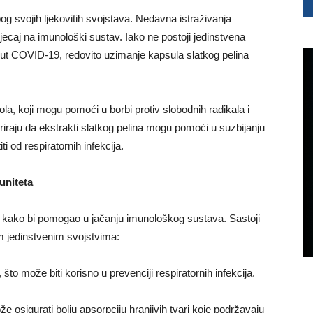
 zbog svojih ljekovitih svojstava. Nedavna istraživanja
tjecaj na imunološki sustav. Iako ne postoji jedinstvena
poput COVID-19, redovito uzimanje kapsula slatkog pelina
enola, koji mogu pomoći u borbi protiv slobodnih radikala i
eriraju da ekstrakti slatkog pelina mogu pomoći u suzbijanju
ti od respiratornih infekcija.
uniteta
ran kako bi pomogao u jačanju imunološkog sustava. Sastoji
jim jedinstvenim svojstvima:
to može biti korisno u prevenciji respiratornih infekcija.
 osigurati bolju apsorpciju hranjivih tvari koje podržavaju