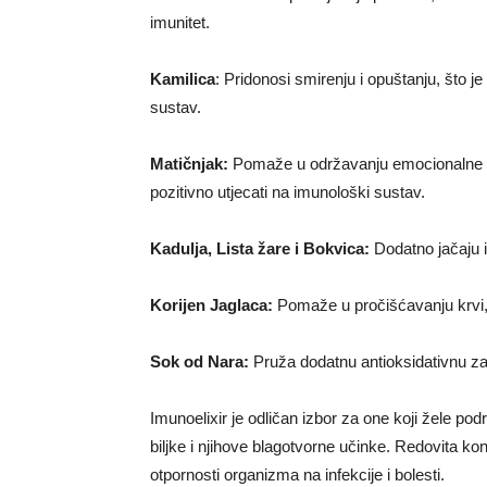
imunitet.
Kamilica
: Pridonosi smirenju i opuštanju, što 
sustav.
Matičnjak:
Pomaže u održavanju emocionalne r
pozitivno utjecati na imunološki sustav.
Kadulja, Lista žare i Bokvica:
Dodatno jačaju im
Korijen Jaglaca:
Pomaže u pročišćavanju krvi, č
Sok od Nara:
Pruža dodatnu antioksidativnu zaš
Imunoelixir je odličan izbor za one koji žele podr
biljke i njihove blagotvorne učinke. Redovita k
otpornosti organizma na infekcije i bolesti.