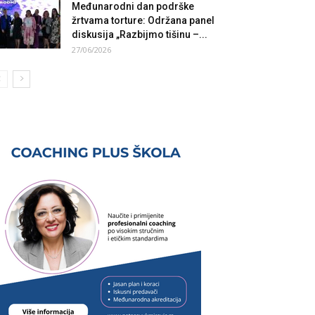
Međunarodni dan podrške
žrtvama torture: Održana panel
diskusija „Razbijmo tišinu –...
27/06/2026