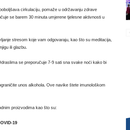
 poboljšava cirkulaciju, pomaže u održavanju zdrave
ručuje se barem 30 minuta umjerene tjelesne aktivnosti u
ljanje stresom koje vam odgovaraju, kao što su meditacija,
jigu ili glazbu.
Odraslima se preporučuje 7-9 sati sna svake noći kako bi
i ograničite unos alkohola. Ove navike štete imunološkom
odnim proizvodima kao što su:
 COVID-19