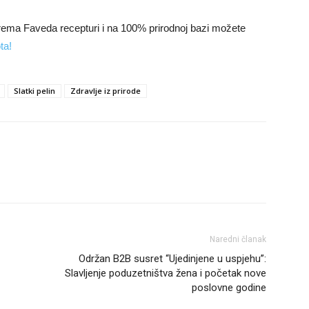
prema Faveda recepturi i na 100% prirodnoj bazi možete
ta!
Slatki pelin
Zdravlje iz prirode
Naredni članak
Održan B2B susret “Ujedinjene u uspjehu”:
Slavljenje poduzetništva žena i početak nove
poslovne godine