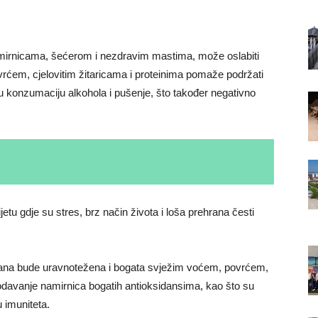
mirnicama, šećerom i nezdravim mastima, može oslabiti
rćem, cjelovitim žitaricama i proteinima pomaže podržati
nu konzumaciju alkohola i pušenje, što također negativno
etu gdje su stres, brz način života i loša prehrana česti
rana bude uravnotežena i bogata svježim voćem, povrćem,
odavanje namirnica bogatih antioksidansima, kao što su
 imuniteta.