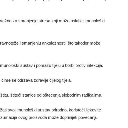
je važno za smanjenje stresa koji može oslabiti imunološki
avnoteže i smanjenju anksioznosti, što također može
unološki sustav i pomažu tijelu u borbi protiv infekcija.
ime se održava zdravlje cijelog tijela.
titu, štiteći stanice od oštećenja slobodnim radikalima.
žati svoj imunološki sustav prirodno, koristeći ljekovite
onzumacija ovog proizvoda može doprinijeti povećanju