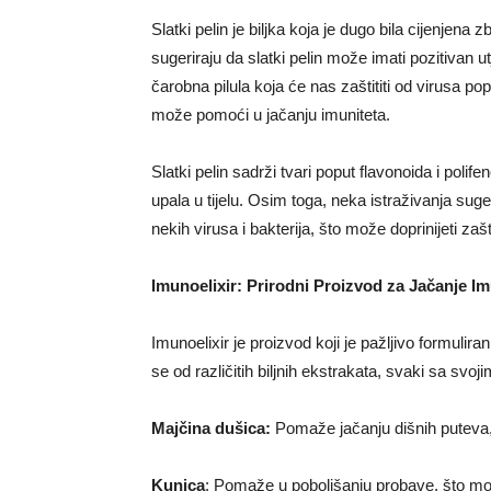
Slatki pelin je biljka koja je dugo bila cijenjena
sugeriraju da slatki pelin može imati pozitivan u
čarobna pilula koja će nas zaštititi od virusa 
može pomoći u jačanju imuniteta.
Slatki pelin sadrži tvari poput flavonoida i polif
upala u tijelu. Osim toga, neka istraživanja sug
nekih virusa i bakterija, što može doprinijeti zašti
Imunoelixir: Prirodni Proizvod za Jačanje Im
Imunoelixir je proizvod koji je pažljivo formuli
se od različitih biljnih ekstrakata, svaki sa svo
Majčina dušica:
Pomaže jačanju dišnih puteva, š
Kunica
: Pomaže u poboljšanju probave, što može