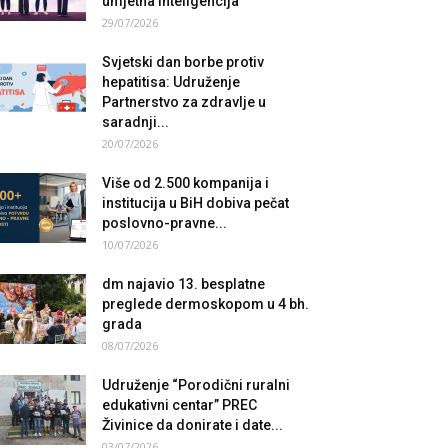
umjetna inteligencija
29/07/2026
Svjetski dan borbe protiv
hepatitisa: Udruženje
Partnerstvo za zdravlje u
saradnji...
20/07/2026
Više od 2.500 kompanija i
institucija u BiH dobiva pečat
poslovno-pravne...
10/07/2026
dm najavio 13. besplatne
preglede dermoskopom u 4 bh.
grada
08/07/2026
Udruženje “Porodični ruralni
edukativni centar” PREC
Živinice da donirate i date...
03/07/2026