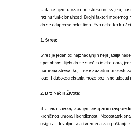
U današnjem ubrzanom i stresnom svijetu, naš
razinu funkcionalnosti. Brojni faktori moderno
da se odupremo bolestima. Evo nekoliko ključnih
1. Stres:
Stres je jedan od najznačajnijih neprijatelja n
sposobnost tijela da se suoči s infekcijama, jer
hormona stresa, koji može suzbiti imunološki s
joge ili dubokog disanja može pozitivno utjecati 
2. Brz Način Života:
Brz način života, ispunjen pretrpanim raspore
kroničnog umora i iscrpljenosti. Nedostatak sna
osigurati dovoljno sna i vremena za opuštanje ka