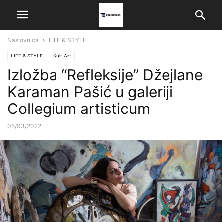
Naslovnica
LIFE & STYLE
LIFE & STYLE
Kult Art
Izložba “Refleksije” Džejlane
Karaman Pašić u galeriji
Collegium artisticum
05/03/2022