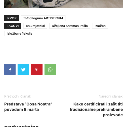
IZVOR
fb/collegium ARTISTICUM
TAGOVI
bh.umjetnici
Džejlana Karaman Pašić
izložba
izložba refleksije
Prethodni članak
Naredni članak
Predstava “Cosa Nostra”
Kako certificirati i zaštititi
povodom 8.marta
tradicionalne prehrambene
proizvode