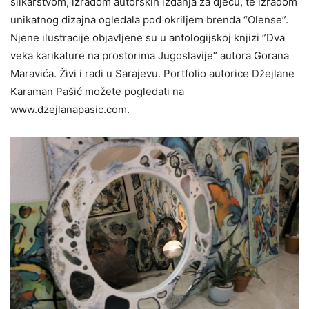
slikarstvom, izradom autorskih izdanja za djecu, te izradom
unikatnog dizajna ogledala pod okriljem brenda “Olense”.
Njene ilustracije objavljene su u antologijskoj knjizi ”Dva
veka karikature na prostorima Jugoslavije“ autora Gorana
Maravića. Živi i radi u Sarajevu. Portfolio autorice Džejlane
Karaman Pašić možete pogledati na
www.dzejlanapasic.com.