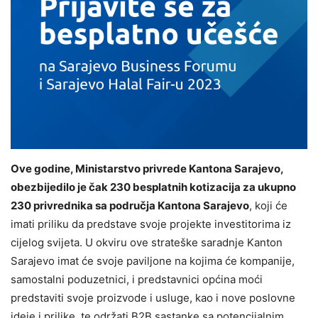
Ove godine, Ministarstvo privrede Kantona Sarajevo,
obezbijedilo je čak 230 besplatnih kotizacija za ukupno
230 privrednika sa područja Kantona Sarajevo
, koji će
imati priliku da predstave svoje projekte investitorima iz
cijelog svijeta. U okviru ove strateške saradnje Kanton
Sarajevo imat će svoje paviljone na kojima će kompanije,
samostalni poduzetnici, i predstavnici općina moći
predstaviti svoje proizvode i usluge, kao i nove poslovne
ideje i prilike, te održati B2B sastanke sa potencijalnim