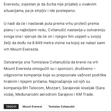
Everestu, svjestan je da žurba nije prijatelj u ovakvim
situacijama, pa je strpljiv i ide postepeno.
U nadi da će i nastavak puta prema vrhu proteći prema
planu i u najboljem redu, Cvitanušić nastavlja u ostvarenju
svoga sna i vjeruje da će on i njegov tim uspjeti u svojoj
želji da dođu na 8.849 metra visine na kojoj se nalazi sami
vrh Mount Everesta.
Ostvarenje sna Tomislava Cvitanušića da krene na vrh
Mount Everesta omogućili su i sponzori, društveno –
odgovorne kompanije koje su prepoznale važnost podrške
hrabrim i lijepim pričama. Najznačajnije od njih su
kompanija BH Telecom, Mozzart, Sarajevski kiseljak (Sara
voda), Međunarodni aerodrom Sarajevo i KM Trade.
TAGOVI
Mount Everest
Tomislav Cvitanušić