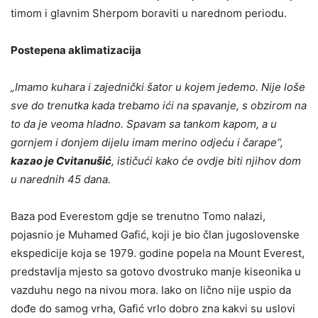
timom i glavnim Sherpom boraviti u narednom periodu.
Postepena aklimatizacija
„Imamo kuhara i zajednički šator u kojem jedemo. Nije loše
sve do trenutka kada trebamo ići na spavanje, s obzirom na
to da je veoma hladno. Spavam sa tankom kapom, a u
gornjem i donjem dijelu imam merino odjeću i čarape“,
kazao je Cvitanušić
, ističući kako će ovdje biti njihov dom
u narednih 45 dana.
Baza pod Everestom gdje se trenutno Tomo nalazi,
pojasnio je Muhamed Gafić, koji je bio član jugoslovenske
ekspedicije koja se 1979. godine popela na Mount Everest,
predstavlja mjesto sa gotovo dvostruko manje kiseonika u
vazduhu nego na nivou mora. Iako on lično nije uspio da
dođe do samog vrha, Gafić vrlo dobro zna kakvi su uslovi