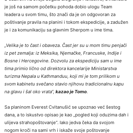
je još na samom početku pohoda dobio ulogu Team
leadera u svom timu, što znači da je on odgovoran za
poštivanje pravila na planini i tokom ekspedicije, a zadužen
je i za komunikaciju sa glavnim Sherpom u ime tima.
„Velika je to čast i obaveza. Čast jer su u mom timu penjači
iz pet zemalja: iz Meksika, Njemačke, Francuske, Indije i
Bosne i Hercegovine. Dozvolu za ekspediciju sam u ime
tima primio lično od direktora kancelarije Ministarstva
turizma Nepala u Kathmanduu, koji mi je tom prilikom u
svom kabinetu svečano stavio njihovu tradicionalnu kapu
na glavu i šal oko vrata“,
kazao je Tomo
.
Sa planinom Everest Cvitanušić se upoznao već šestog
dana, a to iskustvo opisao je kao „pogled koji oduzima dah i
ulijeva strahopoštovanje“. Iako jedva čeka da svojom
nogom kroči na sami vrh i iskaže svoje poštovanje