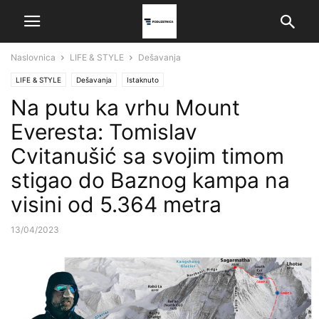
Naslovnica
LIFE & STYLE
Dešavanja
LIFE & STYLE
Dešavanja
Istaknuto
Na putu ka vrhu Mount
Everesta: Tomislav
Cvitanušić sa svojim timom
stigao do Baznog kampa na
visini od 5.364 metra
13/04/2023