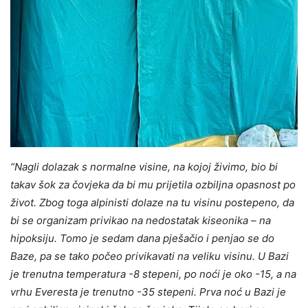
“Nagli dolazak s normalne visine, na kojoj živimo, bio bi
takav šok za čovjeka da bi mu prijetila ozbiljna opasnost po
život. Zbog toga alpinisti dolaze na tu visinu postepeno, da
bi se organizam privikao na nedostatak kiseonika – na
hipoksiju. Tomo je sedam dana pješačio i penjao se do
Baze, pa se tako počeo privikavati na veliku visinu. U Bazi
je trenutna temperatura -8 stepeni, po noći je oko -15, a na
vrhu Everesta je trenutno -35 stepeni. Prva noć u Bazi je