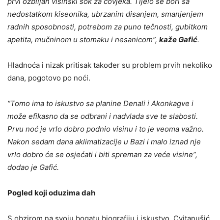
prvi ozbiljan visinski šok za čovjeka. Tijelo se bori sa
nedostatkom kiseonika, ubrzanim disanjem, smanjenjem
radnih sposobnosti, potrebom za puno tečnosti, gubitkom
apetita, mučninom u stomaku i nesanicom”,
kaže Gafić
.
Hladnoća i nizak pritisak također su problem prvih nekoliko
dana, pogotovo po noći.
“Tomo ima to iskustvo sa planine Denali i Akonkagve i
može efikasno da se odbrani i nadvlada sve te slabosti.
Prvu noć je vrlo dobro podnio visinu i to je veoma važno.
Nakon sedam dana aklimatizacije u Bazi i malo iznad nje
vrlo dobro će se osjećati i biti spreman za veće visine”,
dodao je Gafić.
Pogled koji oduzima dah
S obzirom na svoju bogatu biografiju i iskustvo, Cvitanušić