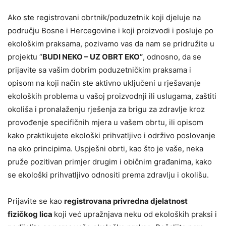
Ako ste registrovani obrtnik/poduzetnik koji djeluje na
području Bosne i Hercegovine i koji proizvodi i posluje po
ekološkim praksama, pozivamo vas da nam se pridružite u
projektu “
BUDI NEKO – UZ OBRT EKO”
, odnosno, da se
prijavite sa vašim dobrim poduzetničkim praksama i
opisom na koji način ste aktivno uključeni u rješavanje
ekoloških problema u vašoj proizvodnji ili uslugama, zaštiti
okoliša i pronalaženju rješenja za brigu za zdravlje kroz
provođenje specifičnih mjera u vašem obrtu, ili opisom
kako praktikujete ekološki prihvatljivo i održivo poslovanje
na eko principima. Uspješni obrti, kao što je vaše, neka
pruže pozitivan primjer drugim i običnim građanima, kako
se ekološki prihvatljivo odnositi prema zdravlju i okolišu.
Prijavite se kao
registrovana privredna djelatnost
fizičkog lica
koji već upražnjava neku od ekoloških praksi i