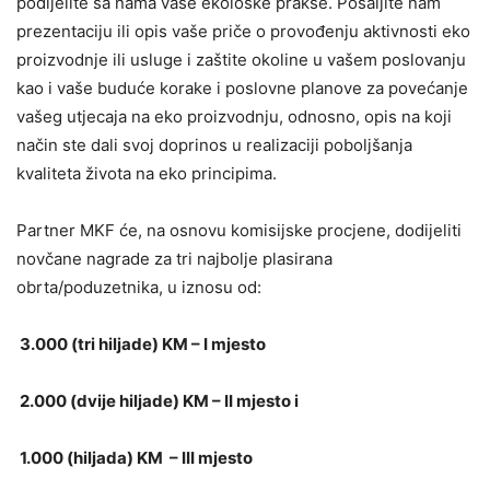
podijelite sa nama vaše ekološke prakse. Pošaljite nam
prezentaciju ili opis vaše priče o provođenju aktivnosti eko
proizvodnje ili usluge i zaštite okoline u vašem poslovanju
kao i vaše buduće korake i poslovne planove za povećanje
vašeg utjecaja na eko proizvodnju, odnosno, opis na koji
način ste dali svoj doprinos u realizaciji poboljšanja
kvaliteta života na eko principima.
Partner MKF će, na osnovu komisijske procjene, dodijeliti
novčane nagrade za tri najbolje plasirana
obrta/poduzetnika, u iznosu od:
3.000 (tri hiljade) KM – I mjesto
2.000 (dvije hiljade) KM – II mjesto i
1.000 (hiljada) KM – III mjesto