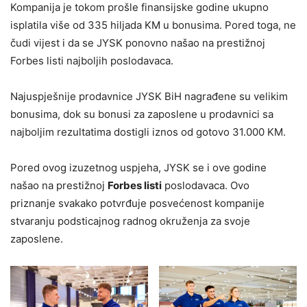
Kompanija je tokom prošle finansijske godine ukupno
isplatila više od 335 hiljada KM u bonusima. Pored toga, ne
čudi vijest i da se JYSK ponovno našao na prestižnoj
Forbes listi najboljih poslodavaca.
Najuspješnije prodavnice JYSK BiH nagrađene su velikim
bonusima, dok su bonusi za zaposlene u prodavnici sa
najboljim rezultatima dostigli iznos od gotovo 31.000 KM.
Pored ovog izuzetnog uspjeha, JYSK se i ove godine
našao na prestižnoj
Forbes listi
poslodavaca. Ovo
priznanje svakako potvrđuje posvećenost kompanije
stvaranju podsticajnog radnog okruženja za svoje
zaposlene.