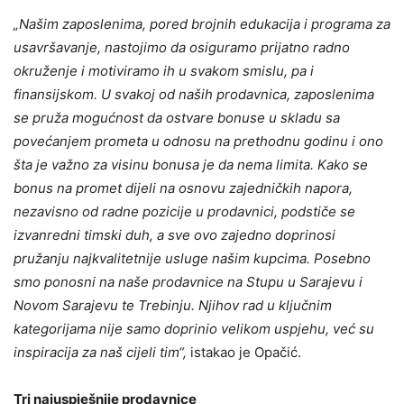
„Našim zaposlenima, pored brojnih edukacija i programa za
usavršavanje, nastojimo da osiguramo prijatno radno
okruženje i motiviramo ih u svakom smislu, pa i
finansijskom. U svakoj od naših prodavnica, zaposlenima
se pruža mogućnost da ostvare bonuse u skladu sa
povećanjem prometa u odnosu na prethodnu godinu i ono
šta je važno za visinu bonusa je da nema limita. Kako se
bonus na promet dijeli na osnovu zajedničkih napora,
nezavisno od radne pozicije u prodavnici, podstiče se
izvanredni timski duh, a sve ovo zajedno doprinosi
pružanju najkvalitetnije usluge našim kupcima. Posebno
smo ponosni na naše prodavnice na Stupu u Sarajevu i
Novom Sarajevu te Trebinju. Njihov rad u ključnim
kategorijama nije samo doprinio velikom uspjehu, već su
inspiracija za naš cijeli tim“,
istakao je Opačić.
Tri najuspješnije prodavnice