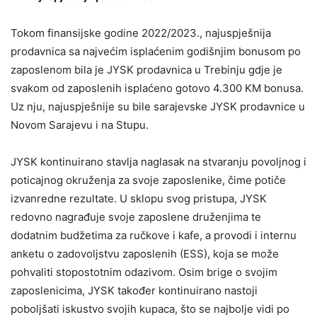
Tokom finansijske godine 2022/2023., najuspješnija
prodavnica sa najvećim isplaćenim godišnjim bonusom po
zaposlenom bila je JYSK prodavnica u Trebinju gdje je
svakom od zaposlenih isplaćeno gotovo 4.300 KM bonusa.
Uz nju, najuspješnije su bile sarajevske JYSK prodavnice u
Novom Sarajevu i na Stupu.
JYSK kontinuirano stavlja naglasak na stvaranju povoljnog i
poticajnog okruženja za svoje zaposlenike, čime potiče
izvanredne rezultate. U sklopu svog pristupa, JYSK
redovno nagrađuje svoje zaposlene druženjima te
dodatnim budžetima za ručkove i kafe, a provodi i internu
anketu o zadovoljstvu zaposlenih (ESS), koja se može
pohvaliti stopostotnim odazivom. Osim brige o svojim
zaposlenicima, JYSK također kontinuirano nastoji
poboljšati iskustvo svojih kupaca, što se najbolje vidi po