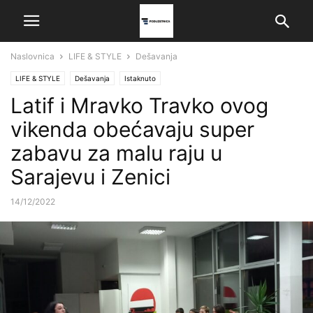
Naslovnica
LIFE & STYLE
Dešavanja
LIFE & STYLE
Dešavanja
Istaknuto
Latif i Mravko Travko ovog
vikenda obećavaju super
zabavu za malu raju u
Sarajevu i Zenici
14/12/2022