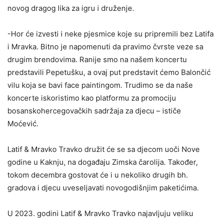
novog dragog lika za igru i druženje.
-Hor će izvesti i neke pjesmice koje su pripremili bez Latifa
i Mravka. Bitno je napomenuti da pravimo čvrste veze sa
drugim brendovima. Ranije smo na našem koncertu
predstavili Pepetušku, a ovaj put predstavit ćemo Balončić
vilu koja se bavi face paintingom. Trudimo se da naše
koncerte iskoristimo kao platformu za promociju
bosanskohercegovačkih sadržaja za djecu – ističe
Moćević.
Latif & Mravko Travko družit će se sa djecom uoči Nove
godine u Kaknju, na događaju Zimska čarolija. Također,
tokom decembra gostovat će i u nekoliko drugih bh.
gradova i djecu uveseljavati novogodišnjim paketićima.
U 2023. godini Latif & Mravko Travko najavljuju veliku