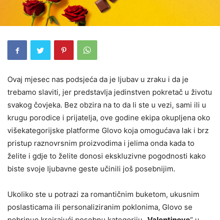
Ovaj mjesec nas podsjeća da je ljubav u zraku i da je
trebamo slaviti, jer predstavlja jedinstven pokretač u životu
svakog čovjeka. Bez obzira na to da li ste u vezi, sami ili u
krugu porodice i prijatelja, ove godine ekipa okupljena oko
višekategorijske platforme Glovo koja omogućava lak i brz
pristup raznovrsnim proizvodima i jelima onda kada to
želite i gdje to želite donosi ekskluzivne pogodnosti kako
biste svoje ljubavne geste učinili još posebnijim.
Ukoliko ste u potrazi za romantičnim buketom, ukusnim
poslasticama ili personaliziranim poklonima, Glovo se
pobrinuo kreirajući posebnu kategoriju „
Valentinovo
“ u