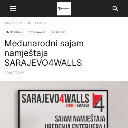
Naslovnica
INFO biznis
INFO biznis
Biznis novosti
Istaknuto
Međunarodni sajam
namještaja
SARAJEVO4WALLS
03/03/2022