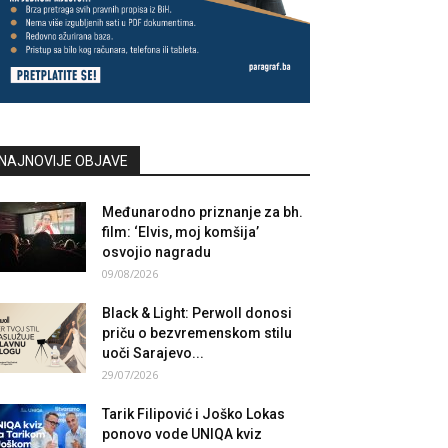
NAJNOVIJE OBJAVE
Međunarodno priznanje za bh.
film: ‘Elvis, moj komšija’
osvojio nagradu
09/08/2026
Black & Light: Perwoll donosi
priču o bezvremenskom stilu
uoči Sarajevo...
29/07/2026
Tarik Filipović i Joško Lokas
ponovo vode UNIQA kviz