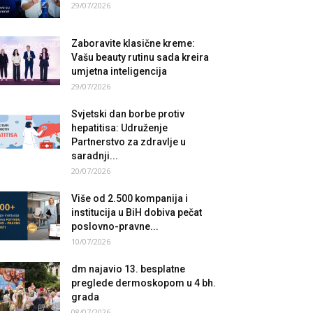
29/07/2026
Zaboravite klasične kreme:
Vašu beauty rutinu sada kreira
umjetna inteligencija
29/07/2026
Svjetski dan borbe protiv
hepatitisa: Udruženje
Partnerstvo za zdravlje u
saradnji...
20/07/2026
Više od 2.500 kompanija i
institucija u BiH dobiva pečat
poslovno-pravne...
10/07/2026
dm najavio 13. besplatne
preglede dermoskopom u 4 bh.
grada
08/07/2026