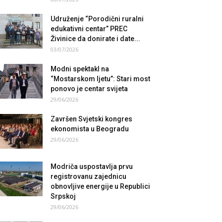
Udruženje “Porodični ruralni
edukativni centar” PREC
Živinice da donirate i date...
03/07/2026
Modni spektakl na
“Mostarskom ljetu”: Stari most
ponovo je centar svijeta
29/06/2026
Završen Svjetski kongres
ekonomista u Beogradu
29/06/2026
Modriča uspostavlja prvu
registrovanu zajednicu
obnovljive energije u Republici
Srpskoj
29/06/2026