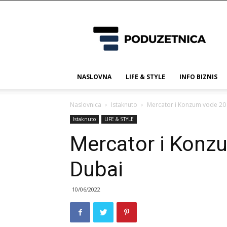
Poduzetnica.ba
NASLOVNA
LIFE & STYLE
INFO BIZNIS
Naslovnica
Istaknuto
Mercator i Konzum vode 20
Istaknuto
LIFE & STYLE
Mercator i Konz
Dubai
10/06/2022