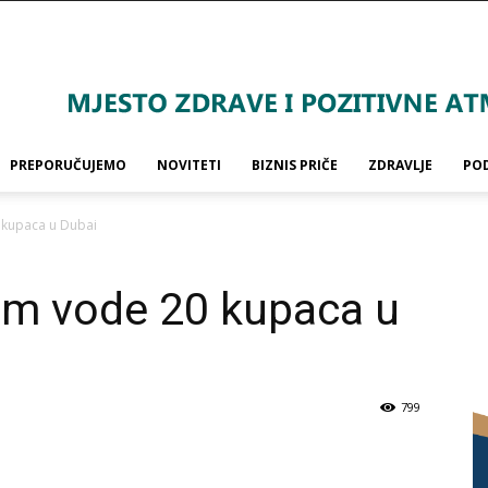
PREPORUČUJEMO
NOVITETI
BIZNIS PRIČE
ZDRAVLJE
PO
 kupaca u Dubai
um vode 20 kupaca u
799