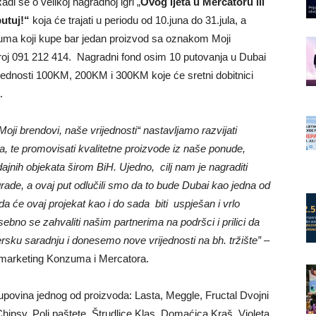
 se o velikoj nagradnoj igri „
Ovog ljeta u Mercatoru ili
utuj!“
koja će trajati u periodu od 10.juna do 31.jula, a
uma koji kupe bar jedan proizvod sa oznakom Moji
roj 091 212 414. Nagradni fond osim 10 putovanja u Dubai
ijednosti 100KM, 200KM i 300KM koje će sretni dobitnici
.
Moji brendovi, naše vrijednosti“ nastavljamo razvijati
, te promovisati kvalitetne proizvode iz naše ponude,
jnih objekata širom BiH. Ujedno, cilj nam je nagraditi
agrade, a ovaj put odlučili smo da to bude Dubai kao jedna od
 da će ovaj projekat kao i do sada biti uspješan i vrlo
ebno se zahvaliti našim partnerima na podršci i prilici da
sku saradnju i donesemo nove vrijednosti na bh. tržište” –
be marketing Konzuma i Mercatora.
upovina jednog od proizvoda: Lasta, Meggle, Fructal Dvojni
hipsy, Poli paštete, Štrudlice Klas, Domaćica Kraš, Violeta