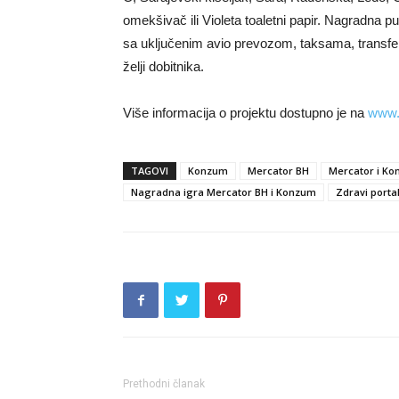
omekšivač ili Violeta toaletni papir. Nagradna
sa uključenim avio prevozom, taksama, transfer
želji dobitnika.
Više informacija o projektu dostupno je na
www.
TAGOVI
Konzum
Mercator BH
Mercator i Ko
Nagradna igra Mercator BH i Konzum
Zdravi porta
Prethodni članak