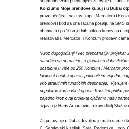
sedmodnevnim putovanjem za dvoje u Dubai. Radi
Konzumu Moje brendove kupuj i u Dubai otp
pravo učešća imaju svi kupci Mercatora i Konz
brendovi i kod sa dna računa pošalju na SMS b
obuhvata i po 10 vrijednih poklon kupovina u vr
realizovati u Mercator ili Konzum prodavnicama
“Kroz dugogodišnji i već prepoznatljiv projekat „
saradnju sa domaćim i regionalnim dobavljačima
dostupne u više od 250 Konzum i Mercator proda
lojalnost naših kupaca i pokloniti im vrijedne n
vrlo atraktivnih turističkih destinacija. Vjerujem
popularan kod naših kupaca. Koristim priliku pos
zajedno kroz ovaj projekat ojačamo našu partner
izjavio je Haris Arnautović, rukovoditelj Služ
Za putovanje u Dubai dovoljno je malo sreće i k
C, Sarajevski kiseljak, Sara, Radenska, Ledo, C