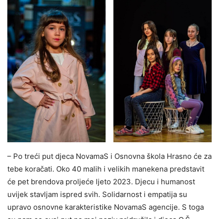
– Po treći put djeca NovamaS i Osnovna škola Hrasno će za
tebe koračati. Oko 40 malih i velikih manekena predstavit
će pet brendova proljeće ljeto 2023. Djecu i humanost
uvijek stavljam ispred svih. Solidarnost i empatija su
upravo osnovne karakteristike NovamaS agencije. S toga