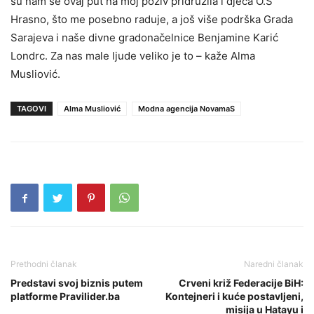
su nam se ovaj put na moj poziv pridružila i djeca O.Š
Hrasno, što me posebno raduje, a još više podrška Grada
Sarajeva i naše divne gradonačelnice Benjamine Karić
Londrc. Za nas male ljude veliko je to – kaže Alma
Musliović.
TAGOVI
Alma Musliović
Modna agencija NovamaS
Prethodni članak
Naredni članak
Predstavi svoj biznis putem
Crveni križ Federacije BiH:
platforme Pravilider.ba
Kontejneri i kuće postavljeni,
misija u Hatayu i