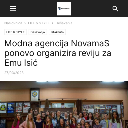
Naslovnica
LIFE & STYLE
Dešavanja
LIFE & STYLE
Dešavanja
Istaknuto
Modna agencija NovamaS
ponovo organizira reviju za
Emu Isić
27/03/2023