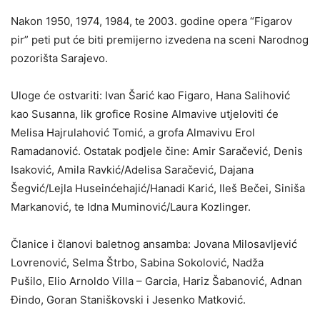
Nakon 1950, 1974, 1984, te 2003. godine opera “Figarov
pir” peti put će biti premijerno izvedena na sceni Narodnog
pozorišta Sarajevo.
Uloge će ostvariti: Ivan Šarić kao Figaro, Hana Salihović
kao Susanna, lik grofice Rosine Almavive utjeloviti će
Melisa Hajrulahović Tomić, a grofa Almavivu Erol
Ramadanović. Ostatak podjele čine: Amir Saračević, Denis
Isaković, Amila Ravkić/Adelisa Saračević, Dajana
Šegvić/Lejla Huseinćehajić/Hanadi Karić, Ileš Bečei, Siniša
Markanović, te Idna Muminović/Laura Kozlinger.
Članice i članovi baletnog ansamba: Jovana Milosavljević
Lovrenović, Selma Štrbo, Sabina Sokolović, Nadža
Pušilo, Elio Arnoldo Villa – Garcia, Hariz Šabanović, Adnan
Đindo, Goran Staniškovski i Jesenko Matković.