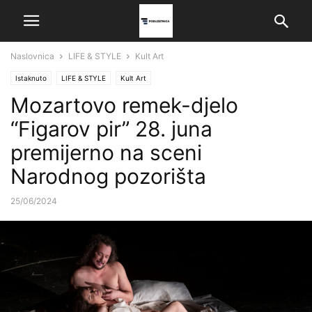
Naslovnica
LIFE & STYLE
Kult Art
Istaknuto
LIFE & STYLE
Kult Art
Mozartovo remek-djelo
“Figarov pir” 28. juna
premijerno na sceni
Narodnog pozorišta
25/06/2024