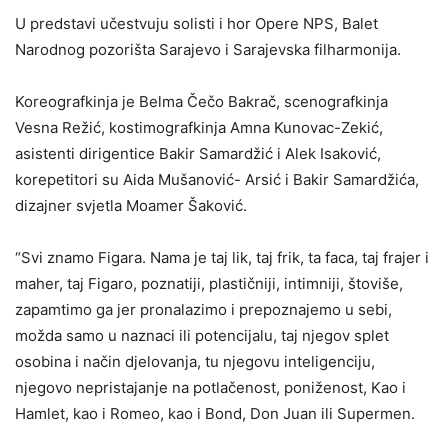
U predstavi učestvuju solisti i hor Opere NPS, Balet
Narodnog pozorišta Sarajevo i Sarajevska filharmonija.
Koreografkinja je Belma Čečo Bakrač, scenografkinja
Vesna Režić, kostimografkinja Amna Kunovac-Zekić,
asistenti dirigentice Bakir Samardžić i Alek Isaković,
korepetitori su Aida Mušanović- Arsić i Bakir Samardžića,
dizajner svjetla Moamer Šaković.
“Svi znamo Figara. Nama je taj lik, taj frik, ta faca, taj frajer i
maher, taj Figaro, poznatiji, plastičniji, intimniji, štoviše,
zapamtimo ga jer pronalazimo i prepoznajemo u sebi,
možda samo u naznaci ili potencijalu, taj njegov splet
osobina i način djelovanja, tu njegovu inteligenciju,
njegovo nepristajanje na potlačenost, poniženost, Kao i
Hamlet, kao i Romeo, kao i Bond, Don Juan ili Supermen.