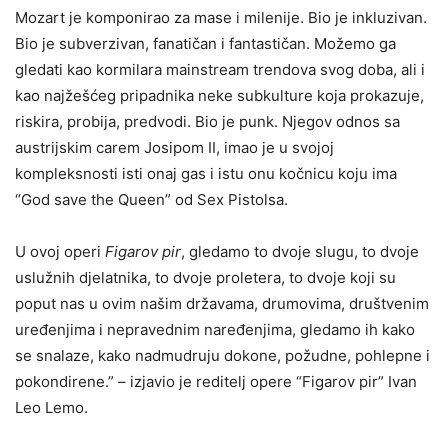
Mozart je komponirao za mase i milenije. Bio je inkluzivan.
Bio je subverzivan, fanatičan i fantastičan. Možemo ga
gledati kao kormilara mainstream trendova svog doba, ali i
kao najžešćeg pripadnika neke subkulture koja prokazuje,
riskira, probija, predvodi. Bio je punk. Njegov odnos sa
austrijskim carem Josipom II, imao je u svojoj
kompleksnosti isti onaj gas i istu onu kočnicu koju ima
“God save the Queen” od Sex Pistolsa.
U ovoj operi
Figarov pir
, gledamo to dvoje slugu, to dvoje
uslužnih djelatnika, to dvoje proletera, to dvoje koji su
poput nas u ovim našim državama, drumovima, društvenim
uređenjima i nepravednim naređenjima, gledamo ih kako
se snalaze, kako nadmudruju dokone, požudne, pohlepne i
pokondirene.” – izjavio je reditelj opere “Figarov pir” Ivan
Leo Lemo.