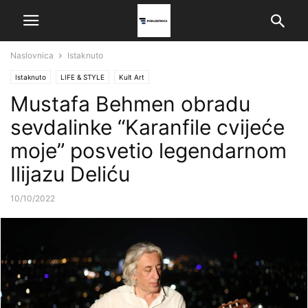
Naslovnica
Istaknuto
Istaknuto
LIFE & STYLE
Kult Art
Mustafa Behmen obradu
sevdalinke “Karanfile cvijeće
moje” posvetio legendarnom
Ilijazu Deliću
10/10/2022