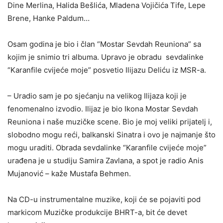
Dine Merlina, Halida Bešlića, Mladena Vojičića Tife, Lepe
Brene, Hanke Paldum…
Osam godina je bio i član “Mostar Sevdah Reuniona” sa
kojim je snimio tri albuma. Upravo je obradu sevdalinke
“Karanfile cvijeće moje” posvetio Ilijazu Deliću iz MSR-a.
– Uradio sam je po sjećanju na velikog Ilijaza koji je
fenomenalno izvodio. Ilijaz je bio Ikona Mostar Sevdah
Reuniona i naše muzičke scene. Bio je moj veliki prijatelj i,
slobodno mogu reći, balkanski Sinatra i ovo je najmanje što
mogu uraditi. Obrada sevdalinke “Karanfile cvijeće moje”
urađena je u studiju Samira Zavlana, a spot je radio Anis
Mujanović – kaže Mustafa Behmen.
Na CD-u instrumentalne muzike, koji će se pojaviti pod
markicom Muzičke produkcije BHRT-a, bit će devet