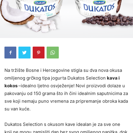
Na tržište Bosne i Hercegovine stigla su dva nova okusa
omiljenog grčkog tipa jogurta Dukatos Selection
kava i
kokos
–idealno ljetno osvježenje! Novi proizvodi dolaze u
pakovanju od 150 grama što ih čini idealnim saputnicima za
sve koji nemaju puno vremena za pripremanje obroka kada
su van kuće.
Dukatos Selection s okusom kave idealan je za sve one
koji ne mogu zamisliti dan bez svog omiljenog napitka, dok