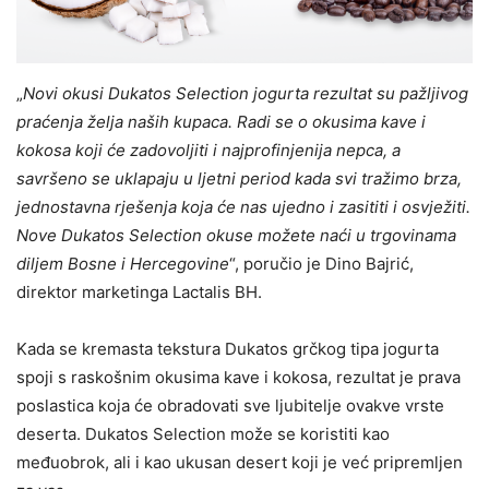
„
Novi okusi Dukatos Selection jogurta rezultat su pažljivog
praćenja želja naših kupaca. Radi se o okusima kave i
kokosa koji će zadovoljiti i najprofinjenija nepca, a
savršeno se uklapaju u ljetni period kada svi tražimo brza,
jednostavna rješenja koja će nas ujedno i zasititi i osvježiti.
Nove Dukatos Selection okuse možete naći u trgovinama
diljem Bosne i Hercegovine
“, poručio je Dino Bajrić,
direktor marketinga Lactalis BH.
Kada se kremasta tekstura Dukatos grčkog tipa jogurta
spoji s raskošnim okusima kave i kokosa, rezultat je prava
poslastica koja će obradovati sve ljubitelje ovakve vrste
deserta. Dukatos Selection može se koristiti kao
međuobrok, ali i kao ukusan desert koji je već pripremljen