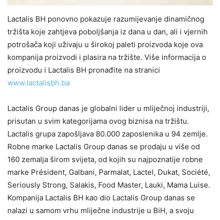
Lactalis BH ponovno pokazuje razumijevanje dinamičnog
tržišta koje zahtjeva poboljšanja iz dana u dan, ali i vjernih
potrošača koji uživaju u širokoj paleti proizvoda koje ova
kompanija proizvodi i plasira na tržište. Više informacija o
proizvodu i Lactalis BH pronađite na stranici
www.lactalisbh.ba
Lactalis Group danas je globalni lider u mliječnoj industriji,
prisutan u svim kategorijama ovog biznisa na tržištu.
Lactalis grupa zapošljava 80.000 zaposlenika u 94 zemlje.
Robne marke Lactalis Group danas se prodaju u više od
160 zemalja širom svijeta, od kojih su najpoznatije robne
marke Président, Galbani, Parmalat, Lactel, Dukat, Société,
Seriously Strong, Salakis, Food Master, Lauki, Mama Luise.
Kompanija Lactalis BH kao dio Lactalis Group danas se
nalazi u samom vrhu mliječne industrije u BiH, a svoju