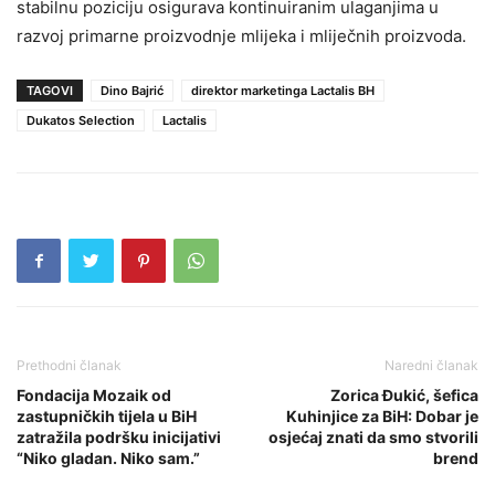
stabilnu poziciju osigurava kontinuiranim ulaganjima u
razvoj primarne proizvodnje mlijeka i mliječnih proizvoda.
TAGOVI
Dino Bajrić
direktor marketinga Lactalis BH
Dukatos Selection
Lactalis
Prethodni članak
Naredni članak
Fondacija Mozaik od
Zorica Đukić, šefica
zastupničkih tijela u BiH
Kuhinjice za BiH: Dobar je
zatražila podršku inicijativi
osjećaj znati da smo stvorili
“Niko gladan. Niko sam.”
brend