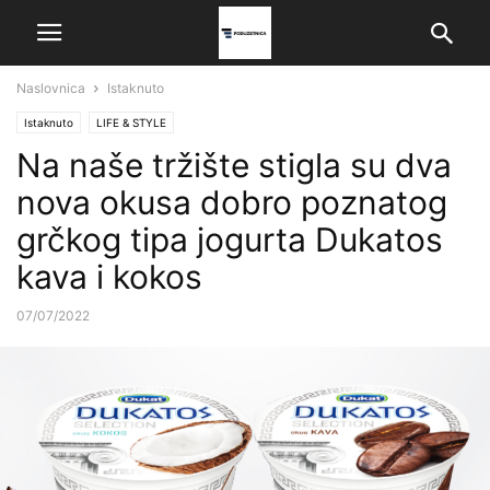
Naslovnica
Istaknuto
Istaknuto
LIFE & STYLE
Na naše tržište stigla su dva
nova okusa dobro poznatog
grčkog tipa jogurta Dukatos
kava i kokos
07/07/2022