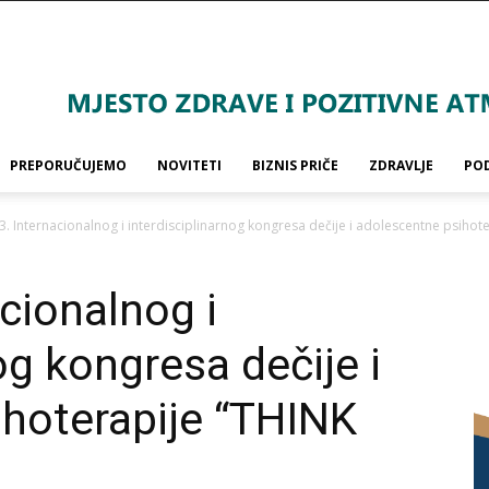
PREPORUČUJEMO
NOVITETI
BIZNIS PRIČE
ZDRAVLJE
PO
3. Internacionalnog i interdisciplinarnog kongresa dečije i adolescentne psihot
cionalnog i
og kongresa dečije i
hoterapije “THINK