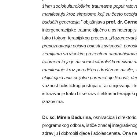
širim sociokulturološkim traumama poput ratova,
manifestuju kroz simptome koji su često neobjašnj
budućih generacija,”
objašnjava
prof. dr. Garn
intergeneracijske traume ključno u psihoterapijs
tako i tokom terapijskog procesa.
„Razumevanje ‘
prepoznavanju pojava bolesti zavisnosti, porod
zemljama sa visokim procentom samoubistava 
traumom koja je na sociokulturološkom nivou uzr
manifestuje kroz porodično i društveno nasilje, v
uključujući antisocijalne poremećaje ličnosti, d
važnost holističkog pristupa u razumijevanju i 
istraživanje kako bi se razvili efikasni terapi
izazovima.
Dr. sc.
Mirela Badurina
, osnivačica i direktor
programskog odbora, ističe značaj integrativnog
zdravlju i dobrobiti djece i adolescenata. Ona 