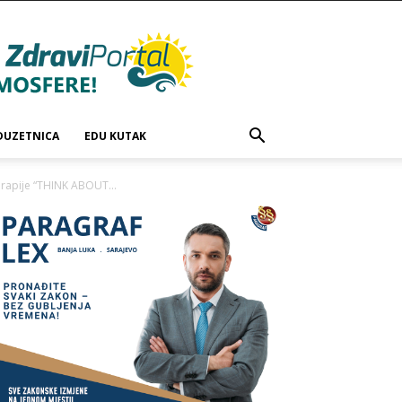
DUZETNICA
EDU KUTAK
erapije “THINK ABOUT...