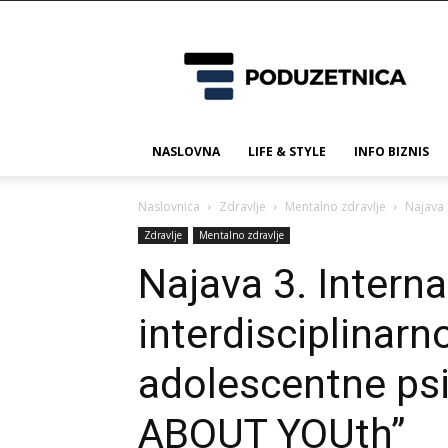
Poduzetnica.ba
NASLOVNA
LIFE & STYLE
INFO BIZNIS
Naslovnica
Zdravlje
Mentalno zdravlje
Najava 
Zdravlje
Mentalno zdravlje
Najava 3. Interna
interdisciplinarn
adolescentne psi
ABOUT YOUth”