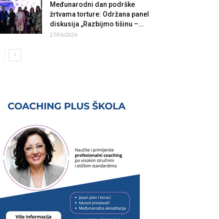
Međunarodni dan podrške
žrtvama torture: Održana panel
diskusija „Razbijmo tišinu –...
27/06/2026