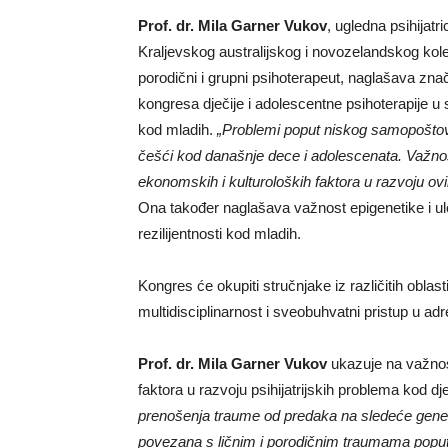
Prof. dr. Mila Garner Vukov
, ugledna psihijat
Kraljevskog australijskog i novozelandskog kole
porodični i grupni psihoterapeut, naglašava znač
kongresa dječije i adolescentne psihoterapije 
kod mladih.
„Problemi poput niskog samopoštova
češći kod današnje dece i adolescenata. Važnost
ekonomskih i kulturoloških faktora u razvoju ovi
Ona također naglašava važnost epigenetike i ul
rezilijentnosti kod mladih.
Kongres će okupiti stručnjake iz različitih oblast
multidisciplinarnost i sveobuhvatni pristup u ad
Prof. dr.
Mila Garner Vukov
ukazuje na važnos
faktora u razvoju psihijatrijskih problema kod d
prenošenja traume od predaka na sledeće genera
povezana s ličnim i porodičnim traumama poput s