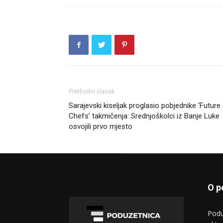
Prethodni članak
Sarajevski kiseljak proglasio pobjednike ‘Future
Chefs’ takmičenja: Srednjoškolci iz Banje Luke
osvojili prvo mjesto
O p
Podu