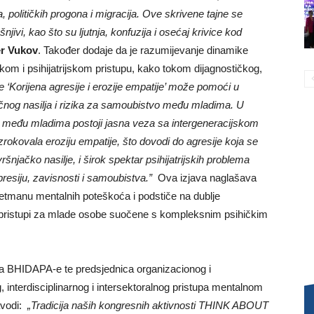
 političkih progona i migracija. Ove skrivene tajne se
ivi, kao što su ljutnja, konfuzija i osećaj krivice kod
er Vukov
. Također dodaje da je razumijevanje dinamike
kom i psihijatrijskom pristupu, kako tokom dijagnostičkog,
Korijena agresije i erozije empatije’ može pomoći u
ičnog nasilja i rizika za samoubistvo među mladima. U
među mladima postoji jasna veza sa intergeneracijskom
okovala eroziju empatije, što dovodi do agresije koja se
ršnjačko nasilje, i širok spektar psihijatrijskih problema
epresiju, zavisnosti i samoubistva.”
Ova izjava naglašava
tretmanu mentalnih poteškoća i podstiče na dublje
jski pristupi za mlade osobe suočene s kompleksnim psihičkim
ica BHIDAPA-e te predsjednica organizacionog i
, interdisciplinarnog i intersektoralnog pristupa mentalnom
navodi:
„Tradicija naših kongresnih aktivnosti THINK ABOUT