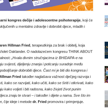
inarni kongres dečije i adolescentne psihoterapije
, koji će
 uključenih u mentalno zdravlje i dobrobit djece, mladih i
aren Hillman Fried
, terapeutkinja za brak i obitelj, koja
ije Violet Oaklander. O nadolazećem kongresu THINK ABOUT
valnost:
„Hvala divnim stručnjacima iz BHIDAPA-e na
 svijesti, dijeljenju znanja i poticanju suradnje među
oboljšanje dobrobiti djece. Čast mi je biti dio kongresa i
Hillman Fried
također naglašava važnost dječjeg razvoja i
, kako se razvijati, kako učiti, kako se širiti i otkrivati, kako
naju kako voljeti i biti radosna, kako živjeti život punim
 djeca znaju te stvari – i također i dijete u nama. Sve što im
r, čije ideje i metode
dr. Fried
promovira i primjenjuje.