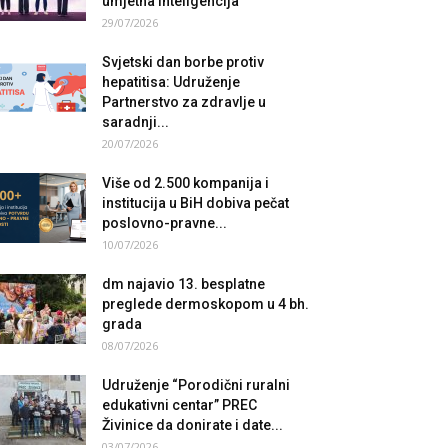
umjetna inteligencija
29/07/2026
Svjetski dan borbe protiv
hepatitisa: Udruženje
Partnerstvo za zdravlje u
saradnji...
20/07/2026
Više od 2.500 kompanija i
institucija u BiH dobiva pečat
poslovno-pravne...
10/07/2026
dm najavio 13. besplatne
preglede dermoskopom u 4 bh.
grada
08/07/2026
Udruženje “Porodični ruralni
edukativni centar” PREC
Živinice da donirate i date...
03/07/2026