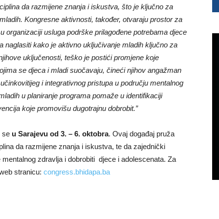
plina da razmijene znanja i iskustva, što je ključno za
mladih. Kongresne aktivnosti, također, otvaraju prostor za
na u organizaciji usluga podrške prilagođene potrebama djece
a naglasiti kako je aktivno uključivanje mladih ključno za
jihove uključenosti, teško je postići promjene koje
ojima se djeca i mladi suočavaju, čineći njihov angažman
činkovitijeg i integrativnog pristupa u području mentalnog
 mladih u planiranje programa pomaže u identifikaciji
rvencija koje promovišu dugotrajnu dobrobit.”
e se
u Sarajevu od 3. – 6. oktobra
. Ovaj događaj pruža
iplina da razmijene znanja i iskustva, te da zajednički
 mentalnog zdravlja i dobrobiti djece i adolescenata. Za
 web stranicu:
congress.bhidapa.ba