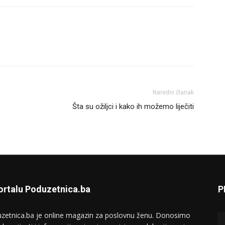
Naredni članak
Šta su ožiljci i kako ih možemo liječiti
ortalu Poduzetnica.ba
P
zetnica.ba je online magazin za poslovnu ženu. Donosimo