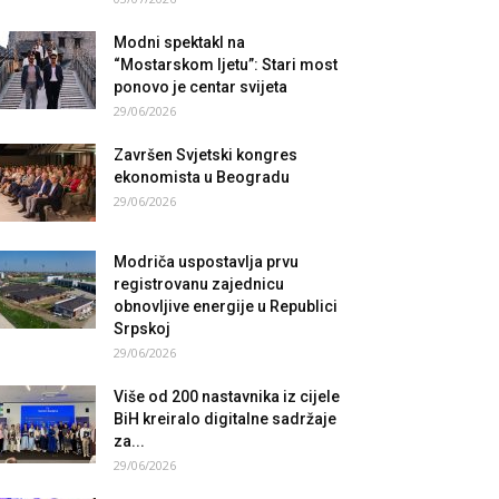
Modni spektakl na
“Mostarskom ljetu”: Stari most
ponovo je centar svijeta
29/06/2026
Završen Svjetski kongres
ekonomista u Beogradu
29/06/2026
Modriča uspostavlja prvu
registrovanu zajednicu
obnovljive energije u Republici
Srpskoj
29/06/2026
Više od 200 nastavnika iz cijele
BiH kreiralo digitalne sadržaje
za...
29/06/2026