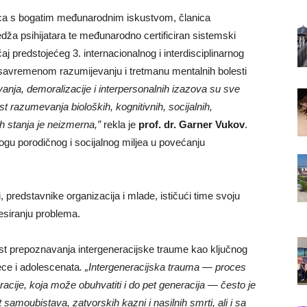
rica s bogatim međunarodnim iskustvom, članica
dža psihijatara te međunarodno certificiran sistemski
aj predstojećeg 3. internacionalnog i interdisciplinarnog
u savremenom razumijevanju i tretmanu mentalnih bolesti
nja, demoralizacije i interpersonalnih izazova su sve
 razumevanja bioloških, kognitivnih, socijalnih,
h stanja je neizmerna,”
rekla je
prof. dr.
Garner Vukov
.
ogu porodičnog i socijalnog miljea u povećanju
i, predstavnike organizacija i mlade, ističući time svoju
resiranju problema.
t prepoznavanja intergeneracijske traume kao ključnog
jece i adolescenata
. „Intergeneracijska trauma — proces
cije, koja može obuhvatiti i do pet generacija — često je
amoubistava, zatvorskih kazni i nasilnih smrti, ali i sa