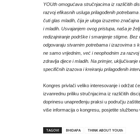
YOUth omogućava stručnjacima iz različitih disci
razvoj efikasnih usluga prilagođenih potrebama 
čuti glas mladih, čija je uloga izuzetno značaj
i mladih. Usvajanjem ovog pristupa, naša je želj
redizajniranje podrške i smanjenje stigme. Bez n
odgovaraju stvarnim potrebama i izazovima s k
ne samo vrijednim, već i neophodnim za razvoj u
zdravlja djece i mladih. Na primjer, uključivanje
specifičnih izazova i kreiranju prilagođenih inte
Kongres privlači veliko interesovanje i održat ć
izvanrednu priliku stručnjacima iz različitih disc
doprinesu unapređenju praksi u području zaštite
više informacija o kongresu, posjetite službenu
TAGOVI
BHIDAPA
THINK ABOUT YOUth