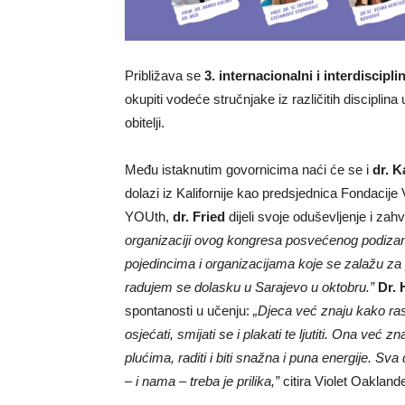
Približava se
3. internacionalni i interdiscipl
okupiti vodeće stručnjake iz različitih disciplina
obitelji.
Među istaknutim govornicima naći će se i
dr. K
dolazi iz Kalifornije kao predsjednica Fondac
YOUth,
dr. Fried
dijeli svoje oduševljenje i zah
organizaciji ovog kongresa posvećenog podizanju
pojedincima i organizacijama koje se zalažu za p
radujem se dolasku u Sarajevo u oktobru.”
Dr.
spontanosti u učenju:
„Djeca već znaju kako rasti
osjećati, smijati se i plakati te ljutiti. Ona već z
plućima, raditi i biti snažna i puna energije. Sva
– i nama – treba je prilika,”
citira Violet Oaklande