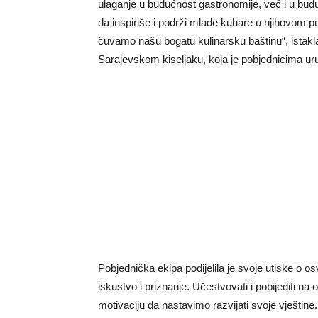
ulaganje u budućnost gastronomije, već i u budu
da inspiriše i podrži mlade kuhare u njihovom 
čuvamo našu bogatu kulinarsku baštinu“, istakl
Sarajevskom kiseljaku, koja je pobjednicima ur
Pobjednička ekipa podijelila je svoje utiske o os
iskustvo i priznanje. Učestvovati i pobijediti n
motivaciju da nastavimo razvijati svoje vještin