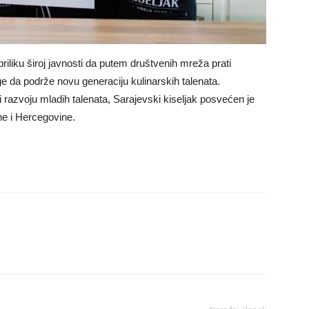
riliku široj javnosti da putem društvenih mreža prati
ge da podrže novu generaciju kulinarskih talenata.
i razvoju mladih talenata, Sarajevski kiseljak posvećen je
ne i Hercegovine.