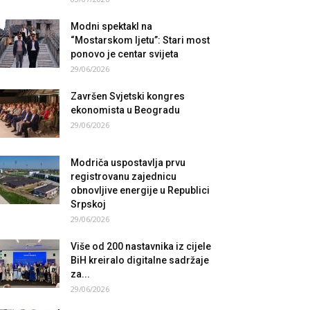
Modni spektakl na
“Mostarskom ljetu”: Stari most
ponovo je centar svijeta
29/06/2026
Završen Svjetski kongres
ekonomista u Beogradu
29/06/2026
Modriča uspostavlja prvu
registrovanu zajednicu
obnovljive energije u Republici
Srpskoj
29/06/2026
Više od 200 nastavnika iz cijele
BiH kreiralo digitalne sadržaje
za...
29/06/2026