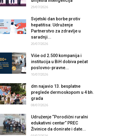
umjetna inteligencija
29/07/2026
Svjetski dan borbe protiv
hepatitisa: Udruženje
Partnerstvo za zdravlje u
saradnji...
20/07/2026
Više od 2.500 kompanija i
institucija u BiH dobiva pečat
poslovno-pravne...
10/07/2026
dm najavio 13. besplatne
preglede dermoskopom u 4 bh.
grada
08/07/2026
Udruženje “Porodični ruralni
edukativni centar” PREC
Živinice da donirate i date...
03/07/2026