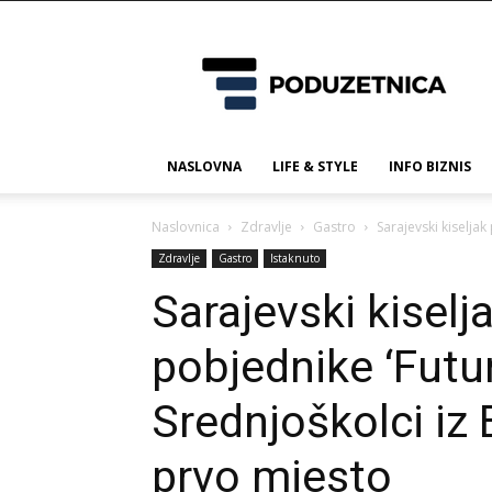
Poduzetnica.ba
NASLOVNA
LIFE & STYLE
INFO BIZNIS
Naslovnica
Zdravlje
Gastro
Sarajevski kiseljak
Zdravlje
Gastro
Istaknuto
Sarajevski kiselj
pobjednike ‘Futu
Srednjoškolci iz 
prvo mjesto