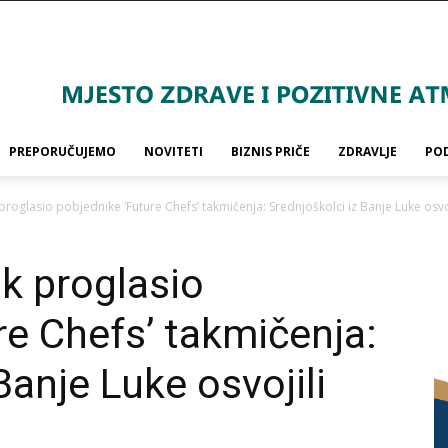
PREPORUČUJEMO
NOVITETI
BIZNIS PRIČE
ZDRAVLJE
PO
 proglasio pobjednike ‘Future Chefs’ takmičenja: Srednjoškolci iz Banje Luke osvoji
ak proglasio
re Chefs’ takmičenja:
Banje Luke osvojili