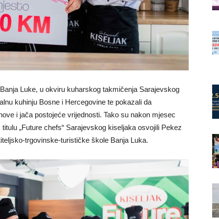
 i Banja Luke, u okviru kuharskog takmičenja Sarajevskog
onalnu kuhinju Bosne i Hercegovine te pokazali da
 nove i jača postojeće vrijednosti. Tako su nakon mjesec
 titulu „Future chefs“ Sarajevskog kiseljaka osvojili Pekez
iteljsko-trgovinske-turističke škole Banja Luka.