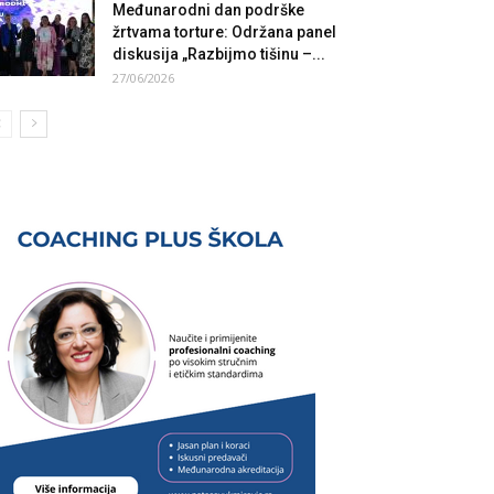
Međunarodni dan podrške
žrtvama torture: Održana panel
diskusija „Razbijmo tišinu –...
27/06/2026