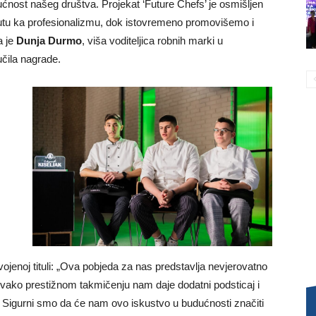
ćnost našeg društva. Projekat ‘Future Chefs’ je osmišljen
putu ka profesionalizmu, dok istovremeno promovišemo i
a je
Dunja Durmo
, viša voditeljica robnih marki u
učila nagrade.
vojenoj tituli: „Ova pobjeda za nas predstavlja nevjerovatno
a ovako prestižnom takmičenju nam daje dodatni podsticaj i
e. Sigurni smo da će nam ovo iskustvo u budućnosti značiti