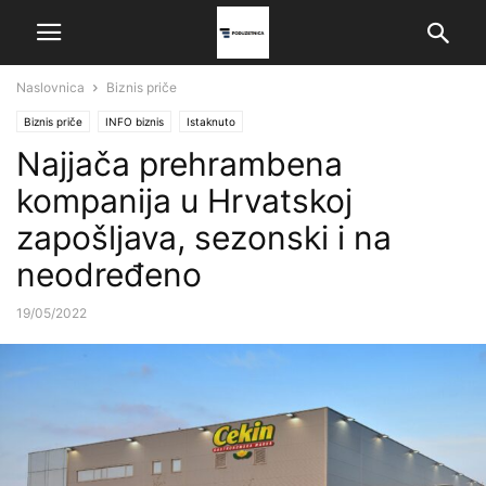
Naslovnica
Biznis priče
Biznis priče
INFO biznis
Istaknuto
Najjača prehrambena
kompanija u Hrvatskoj
zapošljava, sezonski i na
neodređeno
19/05/2022