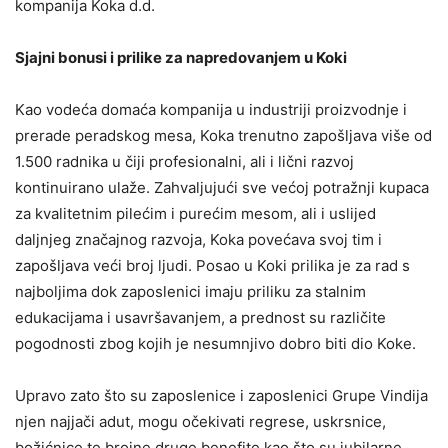
kompanija Koka d.d.
Sjajni bonusi i prilike za napredovanjem u Koki
Kao vodeća domaća kompanija u industriji proizvodnje i
prerade peradskog mesa, Koka trenutno zapošljava više od
1.500 radnika u čiji profesionalni, ali i lični razvoj
kontinuirano ulaže. Zahvaljujući sve većoj potražnji kupaca
za kvalitetnim pilećim i purećim mesom, ali i uslijed
daljnjeg značajnog razvoja, Koka povećava svoj tim i
zapošljava veći broj ljudi. Posao u Koki prilika je za rad s
najboljima dok zaposlenici imaju priliku za stalnim
edukacijama i usavršavanjem, a prednost su različite
pogodnosti zbog kojih je nesumnjivo dobro biti dio Koke.
Upravo zato što su zaposlenice i zaposlenici Grupe Vindija
njen najjači adut, mogu očekivati regrese, uskrsnice,
božićnice te brojne druge benefite kao što su jubilarne