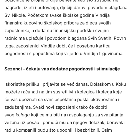
nagrade, izleti i putovanja, dječiji darovi povodom blagdana
Sv. Nikole. Početkom svake školske godine Vindija
finansira kupovinu školskog pribora za djecu svojih
zaposlenika, a dodatnu finansijsku podršku svojim
radnicima uplaćuje i povodom blagdana Svih Svetih. Povrh
toga, zaposlenici Vindije dobit će i posebnu karticu
pogodnosti s popustima koji vrijede u Vindija trgovinama.
Sezonci – čekaju vas dodatne pogodnosti i stimulacije
Iskoristite priliku i prijavite se već danas. Dolaskom u Koku
možete računati na tim susretljivih kolegica i kolega koje
će vas upoznati sa svim aspektima posla, aktivnostima i
zaduženjima. Svaki novi zaposlenik tako će dobiti
svog
kolegu
koji će mu biti na raspolaganju za sva pitanja
vezana uz posao i pomoći mu da njegov dolazak, boravak i
rad u kompaniji budu što ugodniji i bezbrižniji. Osim