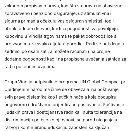
zakonom propisanih prava, kao što su pravo na obavezno
zdravstveno i penziono osiguranje, uz stimulativna i
sigurna primanja očekuju vas osiguran smještaj, topli
obrok jednom dnevno, kartica pogodnosti za povoljniju
kupovinu u Vindija trgovinama te paket dobrodošlice s
proizvodima za svako dijete u porodici. Radi se pet dana u
sedmici po osam sati, a možete računati i na brojne
dodatne pogodnosti kao i na propisana uvećanja satnice za
rad u posebnim uvjetima.
Grupa Vindija potpisnik je programa UN Global Compact pri
Ujedinjenim narodima čime se obavezala na poštivanje
svih prava djelatnika kao i etičkih načela koja podupiru
odgovorno i društveno orijentirano poslovanje. Poštivanje
ljudskih prava i dostojanstva radnika i nulta tolerancija na
diskriminaciju po bilo kojoj osnovi, su pored ulaganja u
razvoj i kontinuiranu edukaciju zaposlenika ključan