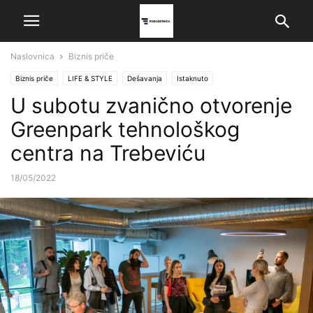
Naslovnica
Biznis priče
Biznis priče
LIFE & STYLE
Dešavanja
Istaknuto
U subotu zvanično otvorenje
Greenpark tehnološkog
centra na Trebeviću
18/05/2022