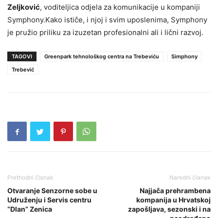
Zeljković
, voditeljica odjela za komunikacije u kompaniji
Symphony.Kako ističe, i njoj i svim uposlenima, Symphony
je pružio priliku za izuzetan profesionalni ali i lični razvoj.
TAGOVI
Greenpark tehnološkog centra na Trebeviću
Simphony
Trebević
Prethodni članak
Naredni članak
Otvaranje Senzorne sobe u
Najjača prehrambena
Udruženju i Servis centru
kompanija u Hrvatskoj
“Dlan” Zenica
zapošljava, sezonski i na