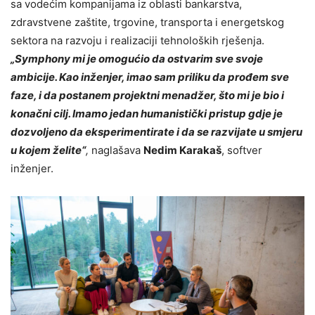
sa vodećim kompanijama iz oblasti bankarstva,
zdravstvene zaštite, trgovine, transporta i energetskog
sektora na razvoju i realizaciji tehnoloških rješenja.
„Symphony mi je omogućio da ostvarim sve svoje
ambicije. Kao inženjer, imao sam priliku da prođem sve
faze, i da postanem projektni menadžer, što mi je bio i
konačni cilj. Imamo jedan humanistički pristup gdje je
dozvoljeno da eksperimentirate i da se razvijate u smjeru
u kojem želite“
,
naglašava
Nedim Karakaš
, softver
inženjer.