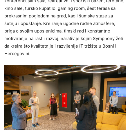
konferencijskih sala, rekreativni i sportski bazen, teretane,
kino sale, tursko kupatilo, gaming room, šest terasa sa
prekrasnim pogledom na grad, kao i šumske staze za
šetnju i opuštanje. Kreiranje ugodne radne atmosfere,
briga o svojim uposlenicima, timski rad i konstantno
motiviranje na rast i razvoj, narativ je kojim Symphony želi
da kreira što kvalitetnije i razvijenije IT tržište u Bosni i
Hercegovini.