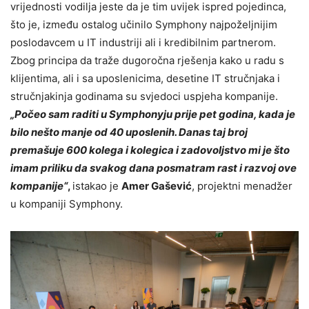
vrijednosti vodilja jeste da je tim uvijek ispred pojedinca,
što je, između ostalog učinilo Symphony najpoželjnijim
poslodavcem u IT industriji ali i kredibilnim partnerom.
Zbog principa da traže dugoročna rješenja kako u radu s
klijentima, ali i sa uposlenicima, desetine IT stručnjaka i
stručnjakinja godinama su svjedoci uspjeha kompanije.
„Počeo sam raditi u Symphonyju prije pet godina, kada je
bilo nešto manje od 40 uposlenih. Danas taj broj
premašuje 600 kolega i kolegica i zadovoljstvo mi je što
imam priliku da svakog dana posmatram rast i razvoj ove
kompanije“
,
istakao je
Amer Gašević
, projektni menadžer
u kompaniji Symphony.