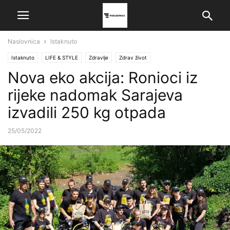
Naslovnica
Istaknuto
Istaknuto
LIFE & STYLE
Zdravlje
Zdrav život
Nova eko akcija: Ronioci iz
rijeke nadomak Sarajeva
izvadili 250 kg otpada
25/05/2022