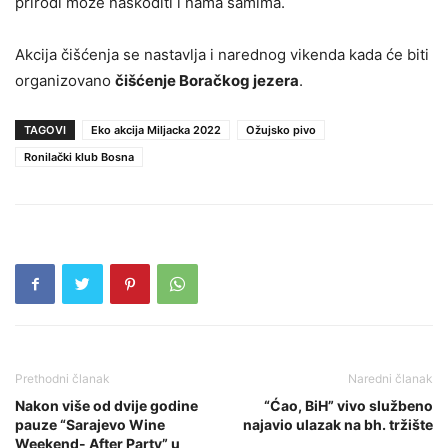
prirodi može naškoditi i nama samima.
Akcija čišćenja se nastavlja i narednog vikenda kada će biti
organizovano
čišćenje Boračkog jezera
.
TAGOVI
Eko akcija Miljacka 2022
Ožujsko pivo
Ronilački klub Bosna
Prethodni članak
Naredni članak
Nakon više od dvije godine
“Ćao, BiH” vivo službeno
pauze “Sarajevo Wine
najavio ulazak na bh. tržište
Weekend- After Party” u