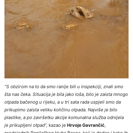
“S obzirom na to da smo ranije bili u inspekciji, znali smo
šta nas čeka. Situacija je bila jako loša, bilo je zaista mnogo
otpada bačenog u rijeku, a u tri sata rada uspjeli smo da
prikupimo zaista veliku količinu otpada. Najviše je bilo
plastike, a po završetku akcije komunalna služba odnijela
je prikupljeni otpad”,
kazao je
Hrvoje Gavrančić
,
predsjednik Ronilačkog kluba Bosna, koji je dodao i kako ih