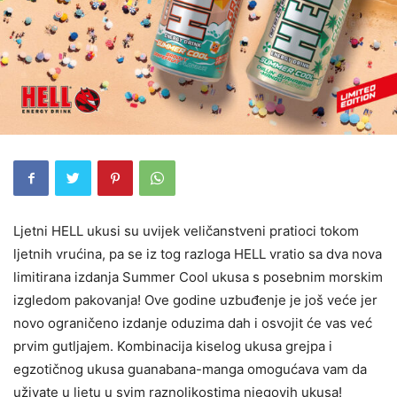
Ljetni HELL ukusi su uvijek veličanstveni pratioci tokom
ljetnih vrućina, pa se iz tog razloga HELL vratio sa dva nova
limitirana izdanja Summer Cool ukusa s posebnim morskim
izgledom pakovanja! Ove godine uzbuđenje je još veće jer
novo ograničeno izdanje oduzima dah i osvojit će vas već
prvim gutljajem. Kombinacija kiselog ukusa grejpa i
egzotičnog ukusa guanabana-manga omogućava vam da
uživate u ljetu u svim raznolikostima njegovih ukusa!