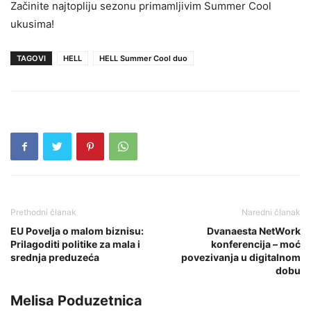
Začinite najtopliju sezonu primamljivim Summer Cool
ukusima!
TAGOVI
HELL
HELL Summer Cool duo
Prethodni članak
Naredni članak
EU Povelja o malom biznisu:
Dvanaesta NetWork
Prilagoditi politike za mala i
konferencija – moć
srednja preduzeća
povezivanja u digitalnom
dobu
Melisa Poduzetnica