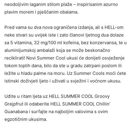
neodoljivim laganim stilom plaže – inspirisanim azurno
plavim morem i pješčanim obalama.
Pred vama su dva nova ograničena izdanja, ali s HELL-om
neke stvari su uvijek iste i zato članovi ljetnog dua dolaze
sa 5 vitamina, 32 mg/100 ml kofeina, bez konzervansa, te u
aluminijumskoj ambalaži koja se može beskonačno
reciklirati! Novi Summer Cool ukusi će donijeti osvježenje
tokom toplih dana, bilo da ste u gradu zatrpani poslom ili
ležite u hladu palme na moru. Uz Summer Cools moći ćete
istinski doživjeti ljeto i uživati ​​u svježini i voćnom ukusu.
Uđite u ritam ljeta uz HELL SUMMER COOL Groovy
Grejpfrut ili odaberite HELL SUMMER COOL Chillin’
Guanabana i surfajte na najboljim valovima s ovim
egzotičnim ukusima.