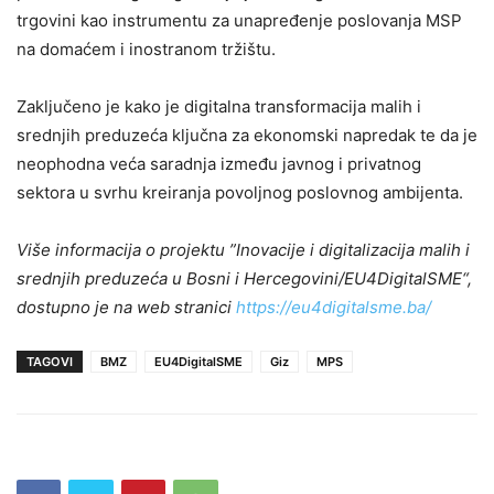
trgovini kao instrumentu za unapređenje poslovanja MSP
na domaćem i inostranom tržištu.
Zaključeno je kako je digitalna transformacija malih i
srednjih preduzeća ključna za ekonomski napredak te da je
neophodna veća saradnja između javnog i privatnog
sektora u svrhu kreiranja povoljnog poslovnog ambijenta.
Više informacija o projektu ”Inovacije i digitalizacija malih i
srednjih preduzeća u Bosni i Hercegovini/EU4DigitalSME“,
dostupno je na web stranici
https://eu4digitalsme.ba/
TAGOVI
BMZ
EU4DigitalSME
Giz
MPS