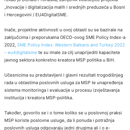
„Inovacije i digitalizacija malih i srednjih preduzeća u Bosni
i Hercegovini / EU4DigitalSME.
Inače, projektne aktivnosti u ovoj oblasti su se bazirale na
zaključcima i preporukama OECD-ovog SME Policy Index-a
2022,
SME Policy Index: Western Balkans and Turkey 2022
– eu4digitalsme
te su imale za cilj unaprijediti kapacitete
javnog sektora konkretno kreatora MSP politika u BiH.
Učesnicima su predstavljeni i glavni rezultati trogodišnjeg
rada u oblastima poslovnih usluga za MSP te unapređenja
sistema monitoringa i evaluacije u procesu izvještavanja
institucija i kreatora MSP-politika.
Također, govorilo se i o tome koliko se u poslovnoj praksi
MSP koriste poslovne usluge, da li ponuda i potražnja
poslovnih usluga odgovaraju jedni drugima ali i o e-