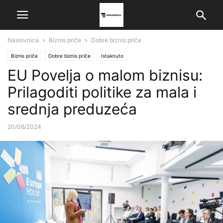
Naslovnica
Biznis priče
Dobre biznis priče
Biznis priče
Dobre biznis priče
Istaknuto
EU Povelja o malom biznisu:
Prilagoditi politike za mala i
srednja preduzeća
20/06/2024