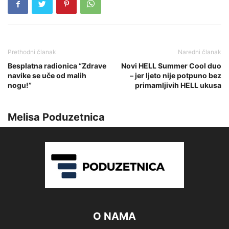
Prethodni članak
Naredni članak
Besplatna radionica “Zdrave
Novi HELL Summer Cool duo
navike se uče od malih
– jer ljeto nije potpuno bez
nogu!”
primamljivih HELL ukusa
Melisa Poduzetnica
O NAMA