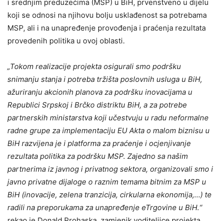
i srednjim preduzećima (MSP) u BiH, prvenstveno u dijelu
koji se odnosi na njihovu bolju usklađenost sa potrebama
MSP, ali i na unapređenje provođenja i praćenja rezultata
provedenih politika u ovoj oblasti.
„Tokom realizacije projekta osigurali smo podršku
snimanju stanja i potreba tržišta poslovnih usluga u BiH,
ažuriranju akcionih planova za podršku inovacijama u
Republici Srpskoj i Brčko distriktu BiH, a za potrebe
partnerskih ministarstva koji učestvuju u radu neformalne
radne grupe za implementaciju EU Akta o malom biznisu u
BiH razvijena je i platforma za praćenje i ocjenjivanje
rezultata politika za podršku MSP. Zajedno sa našim
partnerima iz javnog i privatnog sektora, organizovali smo i
javno privatne dijaloge o raznim temama bitnim za MSP u
BiH (inovacije, zelena tranzicija, cirkularna ekonomija,…) te
radili na preporukama za unapređenje eTrgovine u BiH.“
rekao je Donald Prohaska, zamjenik voditeljice projekta