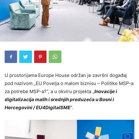
U prostorijama Europe House održan je završni događaj
pod nazivom „EU Povelja o malom biznisu – Politike MSP-a
za potrebe MSP-a?“, a u okviru projekta „
Inovacije i
digitalizacija malih i srednjih preduzeća u Bosni i
Hercegovini / EU4DigitalSME
“.