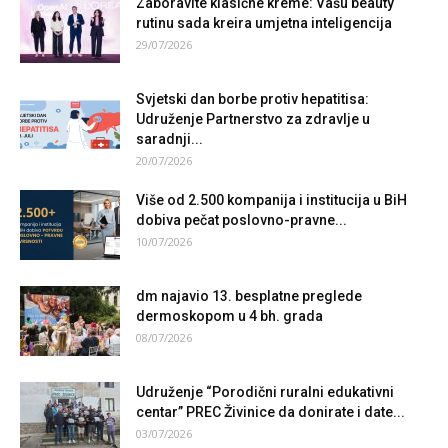
Zaboravite klasične kreme: Vašu beauty
rutinu sada kreira umjetna inteligencija
29/07/2026
Svjetski dan borbe protiv hepatitisa:
Udruženje Partnerstvo za zdravlje u
saradnji...
20/07/2026
Više od 2.500 kompanija i institucija u BiH
dobiva pečat poslovno-pravne...
10/07/2026
dm najavio 13. besplatne preglede
dermoskopom u 4 bh. grada
08/07/2026
Udruženje “Porodični ruralni edukativni
centar” PREC Živinice da donirate i date...
03/07/2026