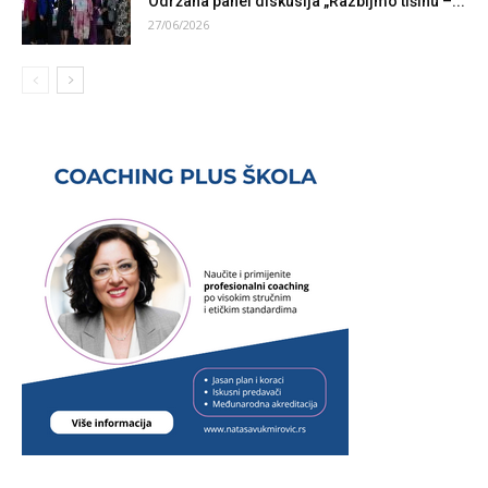
Održana panel diskusija „Razbijmo tišinu –...
27/06/2026