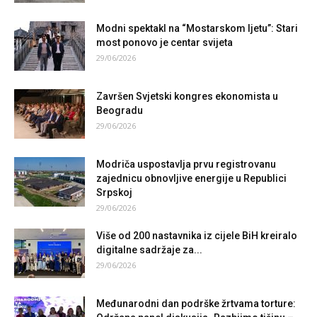
Modni spektakl na “Mostarskom ljetu”: Stari
most ponovo je centar svijeta
29/06/2026
Završen Svjetski kongres ekonomista u
Beogradu
29/06/2026
Modriča uspostavlja prvu registrovanu
zajednicu obnovljive energije u Republici
Srpskoj
29/06/2026
Više od 200 nastavnika iz cijele BiH kreiralo
digitalne sadržaje za...
29/06/2026
Međunarodni dan podrške žrtvama torture: