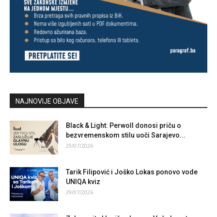
NAJNOVIJE OBJAVE
Black & Light: Perwoll donosi priču o
bezvremenskom stilu uoči Sarajevo...
29/07/2026
Tarik Filipović i Joško Lokas ponovo vode
UNIQA kviz
29/07/2026