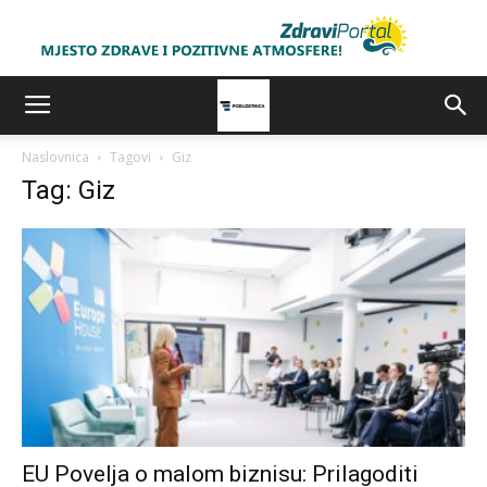
Naslovnica
Tagovi
Giz
Tag: Giz
EU Povelja o malom biznisu: Prilagoditi